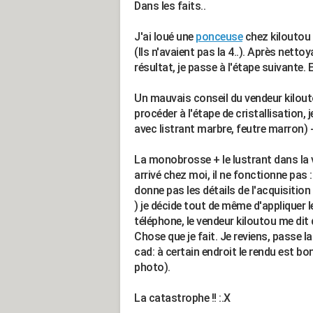
Dans les faits..
J'ai loué une
ponceuse
chez kiloutou (
(Ils n'avaient pas la 4..). Après netto
résultat, je passe à l'étape suivante. En
Un mauvais conseil du vendeur kilouto
procéder à l'étape de cristallisation,
avec listrant marbre, feutre marron) 
La monobrosse + le lustrant dans la 
arrivé chez moi, il ne fonctionne pas 
donne pas les détails de l'acquisition
) je décide tout de même d'appliquer l
téléphone, le vendeur kiloutou me di
Chose que je fait. Je reviens, passe la
cad: à certain endroit le rendu est bon
photo).
La catastrophe !! :.X