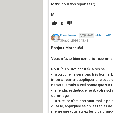
Merci pour vos réponses :)
M.
0
Paul-Bernard
>
Mathou84
4 653
30 août 2016 à 18:41
Bonjour
Mathou84
.
Vous m'avez bien compris: recommenc
Pour (ou plutôt contre) la résine:
- l'accroche ne sera pas très bonne.
impérativement appliquer une sous-c
ne sera jamais aussi bonne que sur 
- le rendu: esthétiquement, votre sol 
dommage...
- l'usure: ce n'est pas pour moi le po
qualité, appliquée selon les règles de 
même que vous aurez les plus grandes 