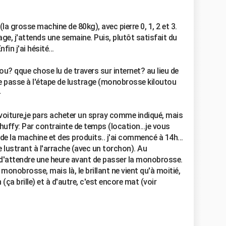
la grosse machine de 80kg), avec pierre 0, 1, 2 et 3.
yage, j'attends une semaine. Puis, plutôt satisfait du
fin j'ai hésité...
u? qque chose lu de travers sur internet? au lieu de
 je passe à l'étape de lustrage (monobrosse kiloutou
-
voiture,je pars acheter un spray comme indiqué, mais
:huffy: Par contrainte de temps (location...je vous
 de la machine et des produits.. j'ai commencé à 14h...
e lustrant à l'arrache (avec un torchon). Au
t d'attendre une heure avant de passer la monobrosse.
 monobrosse, mais là, le brillant ne vient qu'à moitié,
 (ça brille) et à d'autre, c'est encore mat (voir