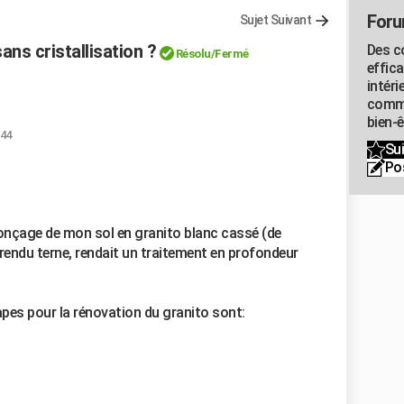
Foru
Sujet Suivant
ans cristallisation ?
Des c
Résolu
/Fermé
effic
intéri
commu
bien-
:44
Sui
Po
 ponçage de mon sol en granito blanc cassé (de
u rendu terne, rendait un traitement en profondeur
tapes pour la rénovation du granito sont: