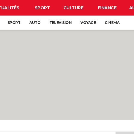
TUALITÉS
SPORT
CULTURE
FINANCE
A
SPORT
AUTO
TELEVISION
VOYAGE
CINEMA