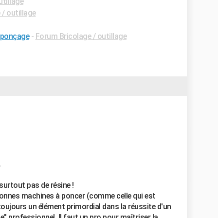
tillage
/ outillage
 ponçage
-
Forum Bricolage / outillage
.
 surtout pas de résine !
onnes machines à poncer (comme celle qui est
 toujours un élément primordial dans la réussite d'un
" professionnel. Il faut un pro pour maîtriser la