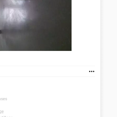
nses
ge