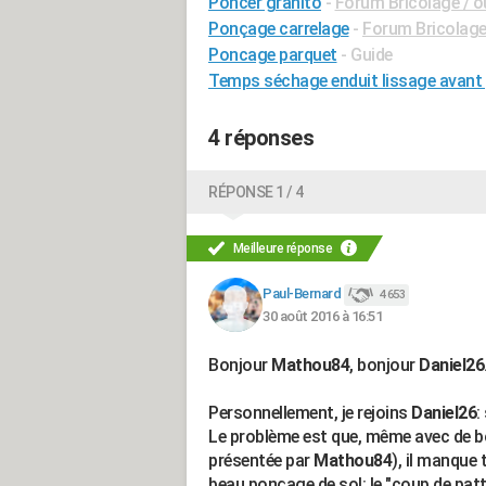
Poncer granito
-
Forum Bricolage / ou
Ponçage carrelage
-
Forum Bricolage 
Poncage parquet
- Guide
Temps séchage enduit lissage avant
4 réponses
RÉPONSE 1 / 4
Meilleure réponse
Paul-Bernard
4 653
30 août 2016 à 16:51
Bonjour
Mathou84
, bonjour
Daniel26
Personnellement, je rejoins
Daniel26
:
Le problème est que, même avec de b
présentée par
Mathou84
), il manque
beau ponçage de sol: le "coup de patte