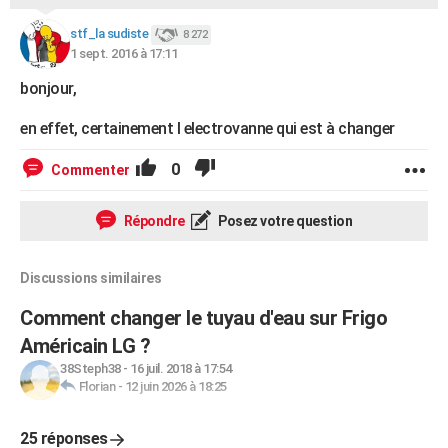
stf_la sudiste
8 272
1 sept. 2016 à 17:11
bonjour,
en effet, certainement l electrovanne qui est à changer
0
Commenter
Répondre
Posez votre question
Discussions similaires
Comment changer le tuyau d'eau sur Frigo
Américain LG ?
38Steph38
-
16 juil. 2018 à 17:54
Florian
-
12 juin 2026 à 18:25
25 réponses