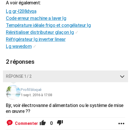
A voir également:
City break
Voyage de noces
Climat
Destinations
Voyage nature
Forum
+
PHOTO
Lg gr-l208dvqa
Code erreur machine a laver lg
GUIDES D'ACHAT
Température idéale frigo et congélateur lg
BONS PLANS
Réinitialiser distributeur glaçon lg
✓
Réfrigérateur lg inverter linear
CARTE DE VOEUX
Lg wavedom
✓
Carte Bonne année
Carte Pâques
Carte de Noël
Carte Saint-Valentin
Carte d'anniversaire
DICTIONNAIRE
2 réponses
Biographies
Expressions
Dictionnaire
Citations
Proverbes
PROGRAMME TV
RÉPONSE 1 / 2
COPAINS D'AVANT
Se connecter
Collèges
Universités
Service militaire
S'inscrire
Lycées
Primaires
Entreprises
Avis de recherche
Profil bloqué
AVIS DE DÉCÈS
1 sept. 2016 à 17:08
FORUM
Bjr, voir électrovanne d alimentation ou le système de mise
en œuvre ??
Lifestyle
Sport
Television
Cinema
Bricolage
Culture
Auto
Voyage
0
Commenter