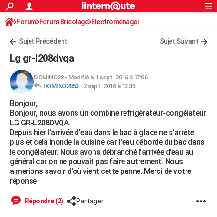
ACTUALITÉS
Forum
Forum Bricolage
Connexion
Electroménager
S'inscrire
Rechercher
Société
Education
Villes
Politique
Faits Divers
Monde
+
SPORT
Sujet Précédent
Sujet Suivant
Football
Cyclisme
Forum
Coupe du monde 2026
Tennis
Rugby
CULTURE
Lg gr-l208dvqa
TNT
Cinéma
Musique
Programme TV
Streaming
Sorties cinéma
+
FINANCE
DOMINO28
-
Modifié le 1 sept. 2016 à 17:06
DOMINO2853
-
2 sept. 2016 à 13:35
Impôts
Immobilier
Banque
Crédit
Retraite
Epargne
Risques naturels par ville
Assurance
AUTO
Bonjour,
Réserver un essai
Berlines
Forum auto
Essais
Citadines
SUV
+
HIGH-TECH
Bonjour, nous avons un combine refrigérateur-congélateur
LG GR-L208DVQA.
Meilleur smartphone
Ordinateurs
Guide high-tech
Mobiles
Internet
Jeux vidéo
+
BRICOLAGE
Depuis hier l'arrivée d'eau dans le bac à glace ne s'arrête
plus et cela inonde la cuisine car l'eau déborde du bac dans
Aménagement intérieur
Cuisine
Jardinage
+
Forum
Extérieur
Salle de bains
Rangement
WEEK-END
le congélateur. Nous avons débranché l'arrivée d'eau au
général car on ne pouvait pas faire autrement. Nous
Escapades
Expositions
Week-end nature
Guides de France
Patrimoine
Musées
+
LIFESTYLE
aimerions savoir d'où vient cette panne. Merci de votre
réponse
Bien-être
Mode
+
Art de vivre
Loisirs
Modes de vie
SANTE
Répondre (2)
Partager
Guide de la santé
Médicaments
+
Alimentation
Maladies
Sommeil
VOYAGE