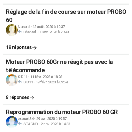
Réglage de la fin de course sur moteur PROBO
60
Nanard
-
12 août 2020 à 10:37
Chantal
-
30 avr. 2026 à 20:43
19 réponses
Moteur PROBO 60Gr ne réagit pas avec la
télécommande
SiD11
-
11 févr. 2023 à 18:28
SiD11
-
19 févr. 2023 à 09:54
8 réponses
Reprogrammation du moteur PROBO 60 GR
exocet34
-
29 avr. 2020 à 19:57
STAGNO
-
2 nov. 2023 à 14:33