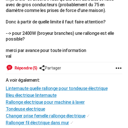
avec de gros conducteurs (probablement du 75 en
City break
Voyage de noces
Climat
Destinations
Voyage nature
Forum
+
PHOTO
diamètre comme les prises de force d'une maison).
GUIDES D'ACHAT
Donc à partir de quelle limite il faut faire attention?
BONS PLANS
--> pour 2400W (broyeur branches) une rallonge est elle
possible?
CARTE DE VOEUX
merci par avance pour toute information
Carte Bonne année
Carte Pâques
Carte de Noël
Carte Saint-Valentin
Carte d'anniversaire
DICTIONNAIRE
val
Biographies
Expressions
Dictionnaire
Citations
Proverbes
PROGRAMME TV
Répondre (5)
Partager
COPAINS D'AVANT
A voir également:
Se connecter
Collèges
Universités
Service militaire
S'inscrire
Lycées
Primaires
Entreprises
Avis de recherche
AVIS DE DÉCÈS
Linternaute quelle rallonge pour tondeuse électrique
Bleu électrique linternaute
FORUM
Rallonge electrique pour machine à laver
Tondeuse electrique
Lifestyle
Sport
Television
Cinema
Bricolage
Culture
Auto
Voyage
Changer prise femelle rallonge électrique
✓
Rallonger fil électrique dans mur
✓