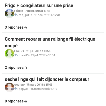
Frigo + congélateur sur une prise
Fabien
-
7 mars 2016 à 19:47
stf_jpd87
-
10 déc. 2023 à 12:40
3 réponses
Comment reoarer une rallonge fil électrique
coupé
Lilou 74
-
21 juil. 2017 à 13:56
Icare95
-
21 juil. 2017 à 16:04
2 réponses
seche linge qui fait dijoncter le compteur
couran
-
15 mars 2018 à 15:03
papy35
-
16 mars 2018 à 19:19
9 réponses