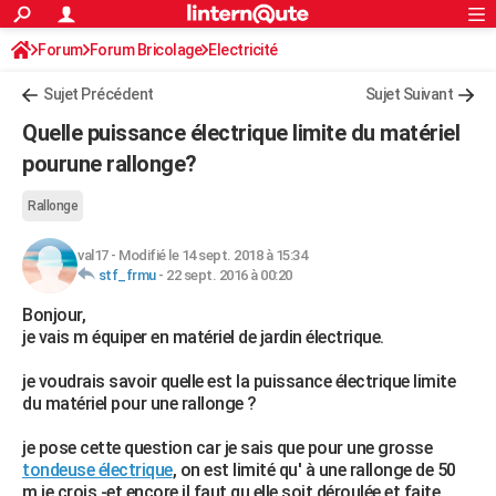
ACTUALITÉS
Forum
Forum Bricolage
Connexion
Electricité
S'inscrire
Rechercher
Société
Education
Villes
Politique
Faits Divers
Monde
+
SPORT
Sujet Précédent
Sujet Suivant
Football
Cyclisme
Forum
Coupe du monde 2026
Tennis
Rugby
CULTURE
Quelle puissance électrique limite du matériel
TNT
Cinéma
Musique
Programme TV
Streaming
Sorties cinéma
+
pourune rallonge?
FINANCE
Impôts
Immobilier
Banque
Crédit
Retraite
Epargne
Risques naturels par ville
Assurance
AUTO
Rallonge
Réserver un essai
Berlines
Forum auto
Essais
Citadines
SUV
+
HIGH-TECH
val17
-
Modifié le 14 sept. 2018 à 15:34
stf_frmu
-
22 sept. 2016 à 00:20
Meilleur smartphone
Ordinateurs
Guide high-tech
Mobiles
Internet
Jeux vidéo
+
BRICOLAGE
Bonjour,
je vais m équiper en matériel de jardin électrique.
Aménagement intérieur
Cuisine
Jardinage
+
Forum
Extérieur
Salle de bains
Rangement
WEEK-END
je voudrais savoir quelle est la puissance électrique limite
Escapades
Expositions
Week-end nature
Guides de France
Patrimoine
Musées
+
LIFESTYLE
du matériel pour une rallonge ?
Bien-être
Mode
+
Art de vivre
Loisirs
Modes de vie
SANTE
je pose cette question car je sais que pour une grosse
tondeuse électrique
, on est limité qu' à une rallonge de 50
Guide de la santé
Médicaments
+
Alimentation
Maladies
Sommeil
VOYAGE
m je crois -et encore il faut qu elle soit déroulée et faite