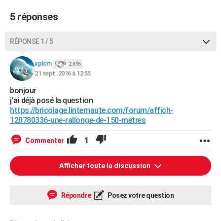
5 réponses
RÉPONSE 1 / 5
xplom
2 695
21 sept. 2016 à 12:55
bonjour
j'ai déjà posé la question
https://bricolage.linternaute.com/forum/affich-
120780336-une-rallonge-de-150-metres
1
Commenter
Afficher toute la discussion
Répondre
Posez votre question