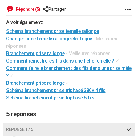
City break
Voyage de noces
Climat
Destinations
Voyage nature
Forum
+
PHOTO
Répondre (5)
Partager
GUIDES D'ACHAT
A voir également:
Schema branchement prise femelle rallonge
BONS PLANS
Changer prise femelle rallonge électrique
- Meilleures
CARTE DE VOEUX
réponses
Branchement prise rallonge
- Meilleures réponses
Carte Bonne année
Carte Pâques
Carte de Noël
Carte Saint-Valentin
Carte d'anniversaire
DICTIONNAIRE
Comment remettre les fils dans une fiche femelle ?
✓
Comment faire le branchement des fils dans une prise mâle
Biographies
Expressions
Dictionnaire
Citations
Proverbes
PROGRAMME TV
?
✓
COPAINS D'AVANT
Branchement prise rallonge
✓
Schéma branchement prise triphasé 380v 4 fils
Se connecter
Collèges
Universités
Service militaire
S'inscrire
Lycées
Primaires
Entreprises
Avis de recherche
AVIS DE DÉCÈS
Schéma branchement prise triphasé 5 fils
FORUM
5 réponses
Lifestyle
Sport
Television
Cinema
Bricolage
Culture
Auto
Voyage
RÉPONSE 1 / 5