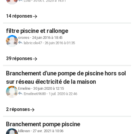
Lola
-
30 oct. 2025 à 14:51
14 réponses
filtre piscine et rallonge
orores
-
24 juin 2016 à 18:45
labricole47
-
26 juin 2016 à 01:35
39 réponses
Branchement d'une pompe de piscine hors sol
sur réseau électricité de la maison
Emeline
-
30 juin 2020 à 12:15
Emeline69680
-
1 juil. 2020 à 22:46
2 réponses
Branchement pompe piscine
killevan
-
27 avr. 2021 à 10:06