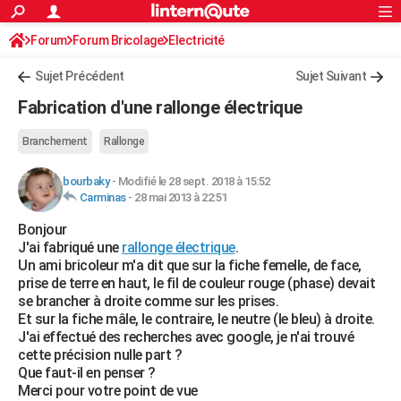
ACTUALITÉS
Forum
Forum Bricolage
Connexion
Electricité
S'inscrire
Rechercher
Société
Education
Villes
Politique
Faits Divers
Monde
+
SPORT
Sujet Précédent
Sujet Suivant
Football
Cyclisme
Forum
Coupe du monde 2026
Tennis
Rugby
CULTURE
Fabrication d'une rallonge électrique
TNT
Cinéma
Musique
Programme TV
Streaming
Sorties cinéma
+
FINANCE
Branchement
Rallonge
Impôts
Immobilier
Banque
Crédit
Retraite
Epargne
Risques naturels par ville
Assurance
AUTO
bourbaky
-
Modifié le 28 sept. 2018 à 15:52
Carminas
-
28 mai 2013 à 22:51
Réserver un essai
Berlines
Forum auto
Essais
Citadines
SUV
+
HIGH-TECH
Bonjour
Meilleur smartphone
Ordinateurs
Guide high-tech
Mobiles
Internet
Jeux vidéo
+
BRICOLAGE
J'ai fabriqué une
rallonge électrique
.
Un ami bricoleur m'a dit que sur la fiche femelle, de face,
Aménagement intérieur
Cuisine
Jardinage
+
Forum
Extérieur
Salle de bains
Rangement
WEEK-END
prise de terre en haut, le fil de couleur rouge (phase) devait
se brancher à droite comme sur les prises.
Escapades
Expositions
Week-end nature
Guides de France
Patrimoine
Musées
+
LIFESTYLE
Et sur la fiche mâle, le contraire, le neutre (le bleu) à droite.
J'ai effectué des recherches avec google, je n'ai trouvé
Bien-être
Mode
+
Art de vivre
Loisirs
Modes de vie
SANTE
cette précision nulle part ?
Que faut-il en penser ?
Guide de la santé
Médicaments
+
Alimentation
Maladies
Sommeil
VOYAGE
Merci pour votre point de vue