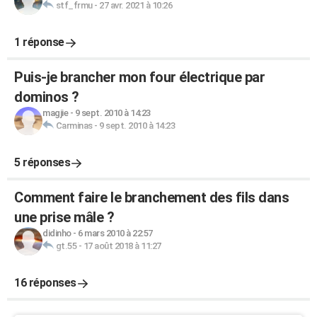
stf_frmu
-
27 avr. 2021 à 10:26
1 réponse
Puis-je brancher mon four électrique par
dominos ?
magjie
-
9 sept. 2010 à 14:23
Carminas
-
9 sept. 2010 à 14:23
5 réponses
Comment faire le branchement des fils dans
une prise mâle ?
didinho
-
6 mars 2010 à 22:57
gt.55
-
17 août 2018 à 11:27
16 réponses