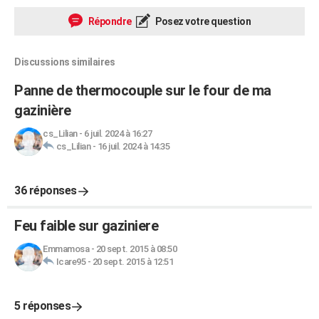
Répondre
Posez votre question
Discussions similaires
Panne de thermocouple sur le four de ma
gazinière
cs_Lilian
-
6 juil. 2024 à 16:27
cs_Lilian
-
16 juil. 2024 à 14:35
36 réponses
Feu faible sur gaziniere
Emmamosa
-
20 sept. 2015 à 08:50
Icare95
-
20 sept. 2015 à 12:51
5 réponses