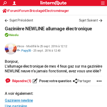
ACTUALITÉS
Forum
Forum Bricolage
Connexion
Electroménager
S'inscrire
Rechercher
Société
Education
Villes
Politique
Faits Divers
Monde
+
SPORT
Sujet Précédent
Sujet Suivant
Football
Cyclisme
Forum
Coupe du monde 2026
Tennis
Rugby
CULTURE
Gazinière NEWLINE allumage électronique
TNT
Cinéma
Musique
Programme TV
Streaming
Sorties cinéma
+
FINANCE
Résolu
Impôts
Immobilier
Banque
Crédit
Retraite
Epargne
Risques naturels par ville
Assurance
AUTO
Vince
-
Modifié le 25 sept. 2016 à 12:12
Papy35
-
25 sept. 2016 à 12:40
Réserver un essai
Berlines
Forum auto
Essais
Citadines
SUV
+
HIGH-TECH
Bonjour,
Meilleur smartphone
Ordinateurs
Guide high-tech
Mobiles
Internet
Jeux vidéo
+
BRICOLAGE
L'allumage électronique de mes 4 feux gaz sur ma gazinière
NEWLINE neuve n'a jamais fonctionné, avez vous une idée?
Aménagement intérieur
Cuisine
Jardinage
+
Forum
Extérieur
Salle de bains
Rangement
WEEK-END
Répondre (1)
Posez votre question
Partager
Escapades
Expositions
Week-end nature
Guides de France
Patrimoine
Musées
+
LIFESTYLE
Bien-être
Mode
+
Art de vivre
Loisirs
Modes de vie
A voir également:
SANTE
Gaziniere newline
Guide de la santé
Médicaments
+
Alimentation
Maladies
Sommeil
VOYAGE
Une gazinière