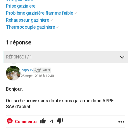
Prise gaziniere
City break
Voyage de noces
Climat
Destinations
Voyage nature
Forum
+
PHOTO
Problème gazinière flamme faible
✓
GUIDES D'ACHAT
Rehausseur gaziniere
✓
Thermocouple gaziniere
✓
BONS PLANS
1 réponse
CARTE DE VOEUX
Carte Bonne année
Carte Pâques
Carte de Noël
Carte Saint-Valentin
Carte d'anniversaire
DICTIONNAIRE
RÉPONSE 1 / 1
Biographies
Expressions
Dictionnaire
Citations
Proverbes
PROGRAMME TV
Papy35
4 803
25 sept. 2016 à 12:40
COPAINS D'AVANT
Se connecter
Collèges
Universités
Service militaire
S'inscrire
Lycées
Primaires
Entreprises
Avis de recherche
Bonjour,
AVIS DE DÉCÈS
Oui si elle neuve sans doute sous garantie donc APPEL
FORUM
SAV d'achat
Lifestyle
Sport
Television
Cinema
Bricolage
Culture
Auto
Voyage
-1
Commenter