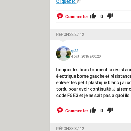
Cliquez Ici
0
Commenter
RÉPONSE 2 / 12
rp33
4 oct. 2016 à 00:20
bonjour les bras tournent.la résista
électrique borne gauche et résistance 
enlever les petit plastique blanc j ai 
tordu pour avoir continuité .J ai remont
code F6 E3 et je ne sait pas a quoi il
0
Commenter
RÉPONSE 3 / 12