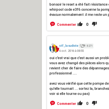
bonsoir le reset a été fait résistanc
whirpool code e3f6 concerne la pompe 
évacue normalement .il me reste un 
0
Commenter
stf_la sudiste
8 271
6 oct. 2016 à 08:55
oui c'est vrai que c'est aussi un pro
vous avez changé des pièces alors que 
revient cher de faire des dépannages 
professionnel .....
avez vous vérifié que cette pompe de
qu'elle tournait .... sortez la, branc
voir si elle tourne ou pas)
0
Commenter