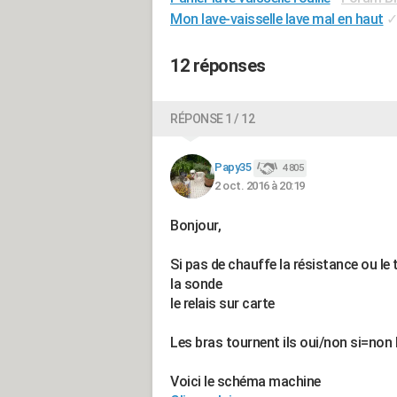
Mon lave-vaisselle lave mal en haut
12 réponses
RÉPONSE 1 / 12
Papy35
4 805
2 oct. 2016 à 20:19
Bonjour,
Si pas de chauffe la résistance ou le
la sonde
le relais sur carte
Les bras tournent ils oui/non si=non
Voici le schéma machine