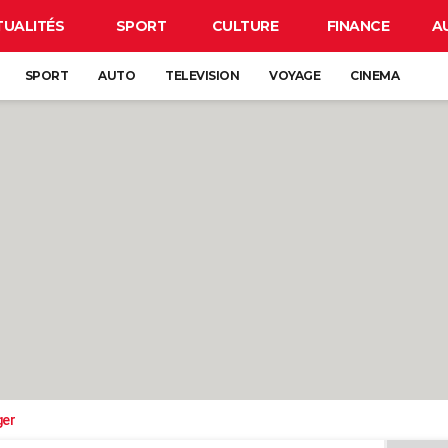
TUALITÉS
SPORT
CULTURE
FINANCE
A
SPORT
AUTO
TELEVISION
VOYAGE
CINEMA
ger