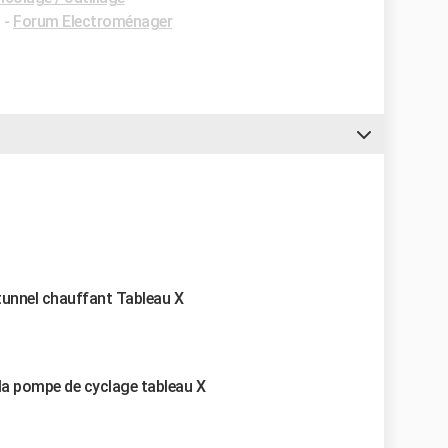
✓
-
Forum Electroménager
 tunnel chauffant Tableau X
 la pompe de cyclage tableau X