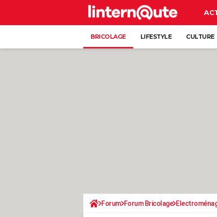
AC
BRICOLAGE
LIFESTYLE
CULTURE
Forum
Forum Bricolage
Electroména