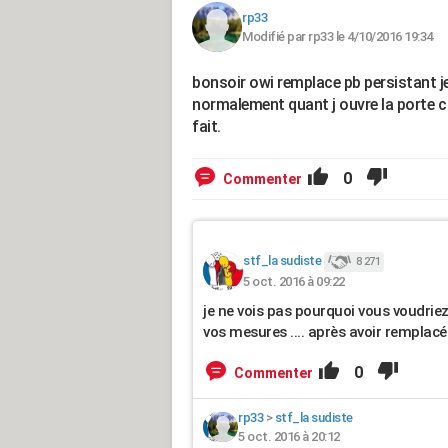
rp33
Modifié par rp33 le 4/10/2016 19:34
bonsoir owi remplace pb persistant je
normalement quant j ouvre la porte c 
fait.
0
Commenter
stf_la sudiste
8 271
5 oct. 2016 à 09:22
je ne vois pas pourquoi vous voudriez 
vos mesures .... après avoir remplacé 
0
Commenter
rp33
>
stf_la sudiste
5 oct. 2016 à 20:12