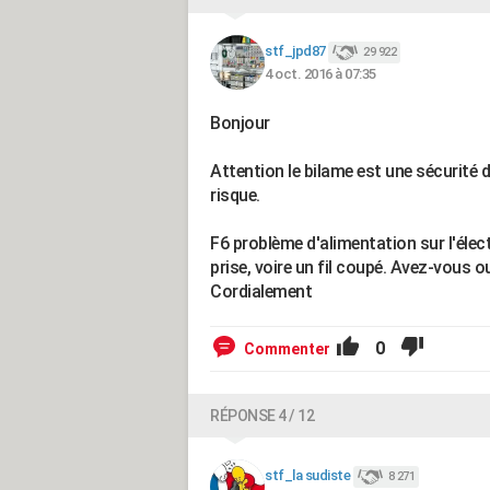
stf_jpd87
29 922
4 oct. 2016 à 07:35
Bonjour
Attention le bilame est une sécurité 
risque.
F6 problème d'alimentation sur l'élec
prise, voire un fil coupé. Avez-vous o
Cordialement
0
Commenter
RÉPONSE 4 / 12
stf_la sudiste
8 271