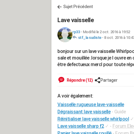
Sujet Précédent
Lave vaisselle
rp33
-
Modifié le 2 oct. 2016 à 19:52
stf_la sudiste
-
8 oct. 2016 à 10:4
bonjour sur un lave vaisselle Whirlpo
sale et mouillée .lorsque je l ouvre en
être defectueux mercI pour toute ré
Répondre (12)
Partager
A voir également:
Vaisselle rugueuse lave-vaisselle
Dégraissant lave vaisselle
- Guide
Réinitialiser lave vaisselle whirlpool
✓
Lave vaisselle sharp f2
✓
-
Forum Ele
Panier lave vaisselle rouillé
-
Forum Bri