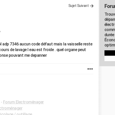
Foru
Sujet Suivant
Trouv
dépan
élect
commu
7
durée
Écono
ol adp 7346 aucun code défaut mais la vaisselle reste
optimi
 cours de lavage l eau est froide . quel organe peut
ponse pouvant me depanner
-
Forum Electroménager
ctroménager
colage / outillage