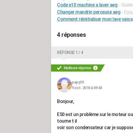
Code e10 machine a laver aeg
- Guide
Changer mandrin perceuse aeg
-
Foru
Comment réinitialiser mon lave vaiss
4 réponses
RÉPONSE 1 / 4
Meilleure réponse
papy35
9 oct. 2016 à 09:43
Bonjour,
E50 est un problème sur le moteur ou 
tourne t il
voir son condensateur car je suppos