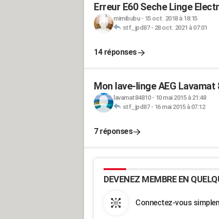
Erreur E60 Seche Linge Electr
mimibubu
-
15 oct. 2018 à 18:15
stf_jpd87
-
28 oct. 2021 à 07:01
14 réponses
Mon lave-linge AEG Lavamat 8
lavamat84810
-
10 mai 2015 à 21:48
stf_jpd87
-
16 mai 2015 à 07:12
7 réponses
DEVENEZ MEMBRE EN QUELQ
Connectez-vous simpleme