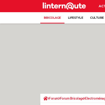
AC
BRICOLAGE
LIFESTYLE
CULTURE
Forum
Forum Bricolage
Electroména