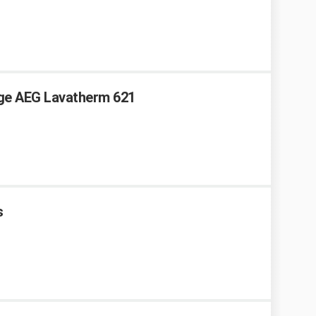
nge AEG Lavatherm 621
s