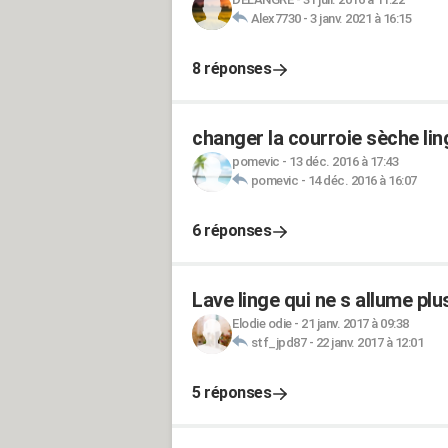
Alex7730
-
3 janv. 2021 à 16:15
8 réponses
changer la courroie sèche li
pomevic
-
13 déc. 2016 à 17:43
pomevic
-
14 déc. 2016 à 16:07
6 réponses
Lave linge qui ne s allume plu
Elodie odie
-
21 janv. 2017 à 09:38
stf_jpd87
-
22 janv. 2017 à 12:01
5 réponses