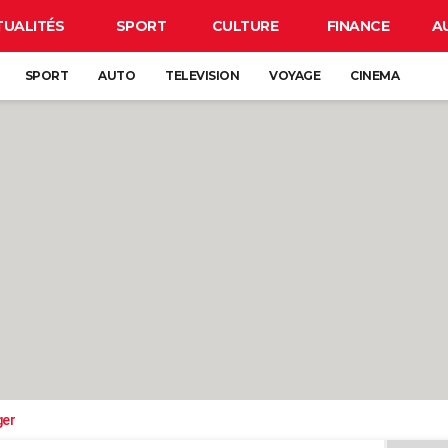
TUALITÉS
SPORT
CULTURE
FINANCE
A
SPORT
AUTO
TELEVISION
VOYAGE
CINEMA
ger