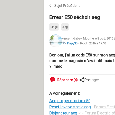
Sujet Précédent
Erreur E50 séchoir aeg
Linge
Aeg
vincent dabe
-
Modifié le 8 oct. 2016 
Papy35
-
9 oct. 2016 à 17:10
Bonjour, j'ai un code E50 sur mon ae
comme le magasin m'avait dit mais to
?, merci
Répondre (4)
Partager
A voir également:
Aeg droger storing e50
Reset lave vaisselle aeg
-
Forum Elec
Disjoncteur aeg
✓
-
Forum Electricité