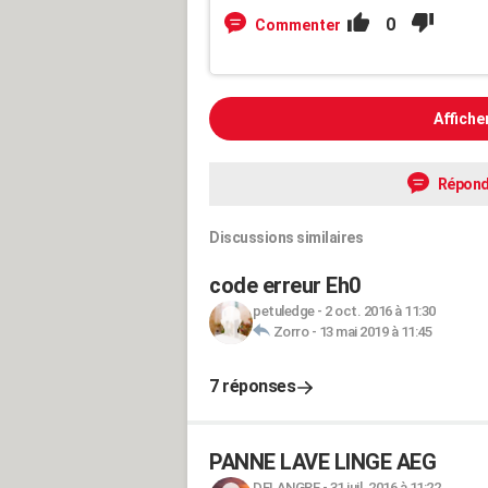
0
Commenter
Affiche
Répond
Discussions similaires
code erreur Eh0
petuledge
-
2 oct. 2016 à 11:30
Zorro
-
13 mai 2019 à 11:45
7 réponses
PANNE LAVE LINGE AEG
DELANGRE
-
31 juil. 2016 à 11:22