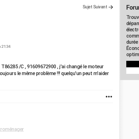
Foru
Sujet Suivant
Trouv
dépan
élect
commu
durée
à 21:34
Écono
optimi
g T86285 /C , 91609672900 , j'ai changé le moteur
ujours le même problème !!! quelqu'un peut m'aider
troménager