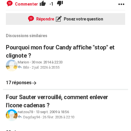
-1
Commenter
Répondre
Posez votre question
Discussions similaires
Pourquoi mon four Candy affiche "stop" et
clignote ?
Marion
-
30 nov. 2014 à 22:33
Bibi
-
2 juil. 2026 à 20:55
17 réponses
Four Sauter verrouillé, comment enlever
l'icone cadenas ?
natzou78
-
13 sept. 2009 à 18:56
Dagdag94
-
26 févr. 2026 à 22:10