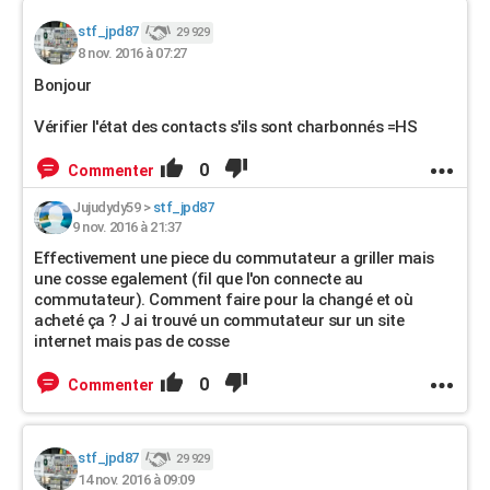
stf_jpd87
29 929
8 nov. 2016 à 07:27
Bonjour
Vérifier l'état des contacts s'ils sont charbonnés =HS
0
Commenter
Jujudydy59
>
stf_jpd87
9 nov. 2016 à 21:37
Effectivement une piece du commutateur a griller mais
une cosse egalement (fil que l'on connecte au
commutateur). Comment faire pour la changé et où
acheté ça ? J ai trouvé un commutateur sur un site
internet mais pas de cosse
0
Commenter
stf_jpd87
29 929
14 nov. 2016 à 09:09