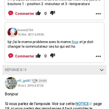
boutons 1 - position 2 -minuteur et 3 -temperature
0
Commenter
bruns62730
16 févr. 2017 à 09:56
bjr j'ai le meme probleme avec le meme
four
et je doit
changer le commutateur ces lui qui est hs
0
Commenter
RÉPONSE 8 / 9
stf_jpd87
29 929
10 oct. 2016 à 07:36
Bonjour
Si vous parlez de l'ampoule. Voir sur cette
NOTICE
page
18, si vous parlez des résistances il faut contrôler le