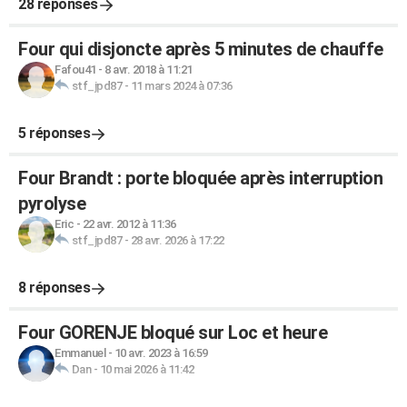
28 réponses
Four qui disjoncte après 5 minutes de chauffe
Fafou41
-
8 avr. 2018 à 11:21
stf_jpd87
-
11 mars 2024 à 07:36
5 réponses
Four Brandt : porte bloquée après interruption
pyrolyse
Eric
-
22 avr. 2012 à 11:36
stf_jpd87
-
28 avr. 2026 à 17:22
8 réponses
Four GORENJE bloqué sur Loc et heure
Emmanuel
-
10 avr. 2023 à 16:59
Dan
-
10 mai 2026 à 11:42