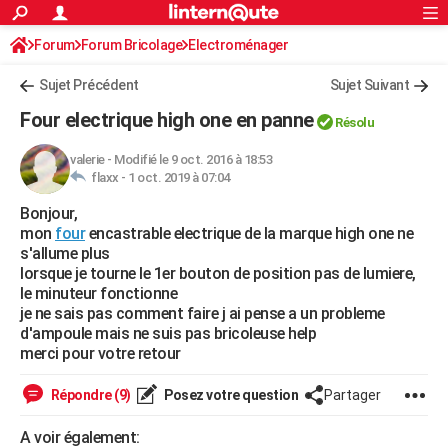
ACTUALITÉS
Forum
Forum Bricolage
Connexion
Electroménager
S'inscrire
Rechercher
Société
Education
Villes
Politique
Faits Divers
Monde
+
SPORT
Sujet Précédent
Sujet Suivant
Football
Cyclisme
Forum
Coupe du monde 2026
Tennis
Rugby
CULTURE
Four electrique high one en panne
Résolu
TNT
Cinéma
Musique
Programme TV
Streaming
Sorties cinéma
+
FINANCE
valerie
-
Modifié le 9 oct. 2016 à 18:53
flaxx -
1 oct. 2019 à 07:04
Impôts
Immobilier
Banque
Crédit
Retraite
Epargne
Risques naturels par ville
Assurance
AUTO
Bonjour,
Réserver un essai
Berlines
Forum auto
Essais
Citadines
SUV
+
HIGH-TECH
mon
four
encastrable electrique de la marque high one ne
s'allume plus
Meilleur smartphone
Ordinateurs
Guide high-tech
Mobiles
Internet
Jeux vidéo
+
BRICOLAGE
lorsque je tourne le 1er bouton de position pas de lumiere,
le minuteur fonctionne
Aménagement intérieur
Cuisine
Jardinage
+
Forum
Extérieur
Salle de bains
Rangement
WEEK-END
je ne sais pas comment faire j ai pense a un probleme
d'ampoule mais ne suis pas bricoleuse help
Escapades
Expositions
Week-end nature
Guides de France
Patrimoine
Musées
+
LIFESTYLE
merci pour votre retour
Bien-être
Mode
+
Art de vivre
Loisirs
Modes de vie
SANTE
Répondre (9)
Posez votre question
Partager
Guide de la santé
Médicaments
+
Alimentation
Maladies
Sommeil
VOYAGE
A voir également: