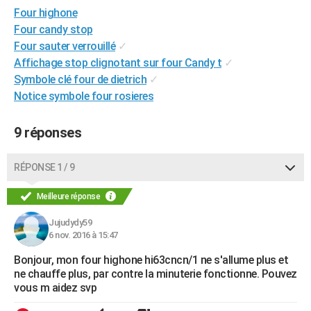
Four highone
City break
Voyage de noces
Climat
Destinations
Voyage nature
Forum
+
PHOTO
Four candy stop
GUIDES D'ACHAT
Four sauter verrouillé
✓
Affichage stop clignotant sur four Candy t
✓
BONS PLANS
Symbole clé four de dietrich
✓
Notice symbole four rosieres
CARTE DE VOEUX
Carte Bonne année
Carte Pâques
Carte de Noël
Carte Saint-Valentin
Carte d'anniversaire
DICTIONNAIRE
9 réponses
Biographies
Expressions
Dictionnaire
Citations
Proverbes
PROGRAMME TV
RÉPONSE 1 / 9
COPAINS D'AVANT
Meilleure réponse
Se connecter
Collèges
Universités
Service militaire
S'inscrire
Lycées
Primaires
Entreprises
Avis de recherche
AVIS DE DÉCÈS
Jujudydy59
6 nov. 2016 à 15:47
FORUM
Bonjour, mon four highone hi63cncn/1 ne s'allume plus et
Lifestyle
Sport
Television
Cinema
Bricolage
Culture
Auto
Voyage
ne chauffe plus, par contre la minuterie fonctionne. Pouvez
vous m aidez svp