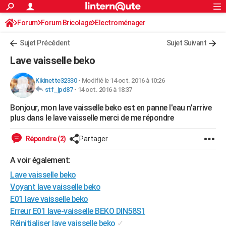
ACTUALITÉS
Forum
Forum Bricolage
Connexion
Electroménager
S'inscrire
Rechercher
Société
Education
Villes
Politique
Faits Divers
Monde
+
SPORT
Sujet Précédent
Sujet Suivant
Football
Cyclisme
Forum
Coupe du monde 2026
Tennis
Rugby
CULTURE
Lave vaisselle beko
TNT
Cinéma
Musique
Programme TV
Streaming
Sorties cinéma
+
FINANCE
Kikinette32330
-
Modifié le 14 oct. 2016 à 10:26
stf_jpd87
-
14 oct. 2016 à 18:37
Impôts
Immobilier
Banque
Crédit
Retraite
Epargne
Risques naturels par ville
Assurance
AUTO
Bonjour, mon lave vaisselle beko est en panne l'eau n'arrive
Réserver un essai
Berlines
Forum auto
Essais
Citadines
SUV
+
HIGH-TECH
plus dans le lave vaisselle merci de me répondre
Meilleur smartphone
Ordinateurs
Guide high-tech
Mobiles
Internet
Jeux vidéo
+
BRICOLAGE
Répondre (2)
Partager
Aménagement intérieur
Cuisine
Jardinage
+
Forum
Extérieur
Salle de bains
Rangement
WEEK-END
A voir également:
Escapades
Expositions
Week-end nature
Guides de France
Patrimoine
Musées
+
Lave vaisselle beko
LIFESTYLE
Voyant lave vaisselle beko
Bien-être
Mode
+
Art de vivre
Loisirs
Modes de vie
SANTE
E01 lave vaisselle beko
Erreur E01 lave-vaisselle BEKO DIN58S1
Guide de la santé
Médicaments
+
Alimentation
Maladies
Sommeil
VOYAGE
Réinitialiser lave vaisselle beko
✓