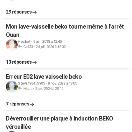
29 réponses
Mon lave-vaisselle beko tourne même à l'arrêt
Quan
Hochet
-
9 avr. 2018 à 12:45
Cell33
-
24 juil. 2026 à 18:32
13 réponses
Erreur E02 lave vaisselle beko
Steve1984_8905
-
8 nov. 2022 à 13:05
Mapa
-
2 juin 2024 à 20:12
7 réponses
Déverrouiller une plaque à induction BEKO
vérouillée