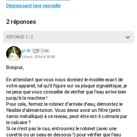
Dégraissant lave vaisselle
City break
Voyage de noces
Climat
Destinations
Voyage nature
Forum
+
PHOTO
GUIDES D'ACHAT
2 réponses
BONS PLANS
RÉPONSE 1 / 2
CARTE DE VOEUX
gt.55
2 086
Carte Bonne année
Carte Pâques
Carte de Noël
Carte Saint-Valentin
Carte d'anniversaire
DICTIONNAIRE
14 oct. 2016 à 10:38
Bonjour,
Biographies
Expressions
Dictionnaire
Citations
Proverbes
PROGRAMME TV
En attendant que vous nous donniez le modèle exact de
COPAINS D'AVANT
votre appareil, tel qu'il figure sur sa plaque signalétique, je
ne peux que vous conseiller de vérifier que l'eau arrive bien
Se connecter
Collèges
Universités
Service militaire
S'inscrire
Lycées
Primaires
Entreprises
Avis de recherche
AVIS DE DÉCÈS
jusqu'à la machine !
Pour cela, fermez le robinet d'arrivée d'eau, démontez le
FORUM
flexible d'alimentation. Vous devez avoir un filtre (petit
tamis métallique) à ce niveau, peut-être est-il colmaté par
Lifestyle
Sport
Television
Cinema
Bricolage
Culture
Auto
Voyage
le calcaire ?
Si ce n'est pas le cas, entrouvrez le robinet (avec une
cuvette ou un seau en dessous !) pour vérifier que l'eau