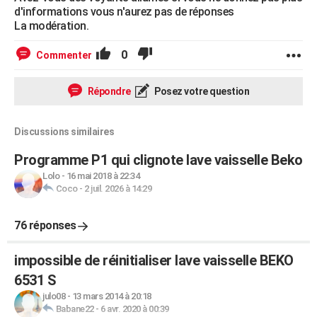
d'informations vous n'aurez pas de réponses
La modération.
0
Commenter
Répondre
Posez votre question
Discussions similaires
Programme P1 qui clignote lave vaisselle Beko
Lolo
-
16 mai 2018 à 22:34
Coco
-
2 juil. 2026 à 14:29
76 réponses
impossible de réinitialiser lave vaisselle BEKO
6531 S
julo08
-
13 mars 2014 à 20:18
Babane22
-
6 avr. 2020 à 00:39