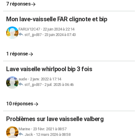
7 réponses
Mon lave-vaisselle FAR clignote et bip
FARLV12C47
-
22 juin 2024 à 22:14
stf_jpd87
-
23 juin 2024 à 07:43
1 réponse
Lave vaiselle whirlpool bip 3 fois
aude
-
2 janv. 2022 à 17:14
stf_jpd87
-
2 juil. 2025 à 06:46
10 réponses
Problèmes sur lave vaisselle valberg
Marine
-
23 févr. 2021 à 08:57
Jack
-
12 mars 2026 à 08:58