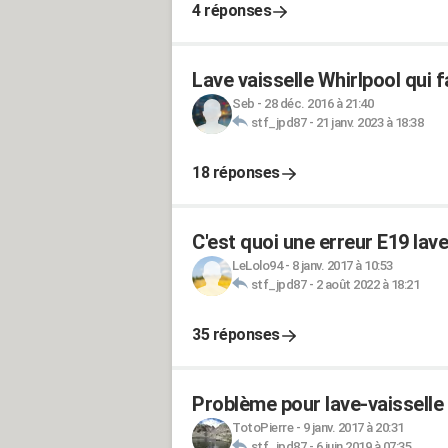
4 réponses
Lave vaisselle Whirlpool qui fa
Seb
-
28 déc. 2016 à 21:40
stf_jpd87
-
21 janv. 2023 à 18:38
18 réponses
C'est quoi une erreur E19 lav
LeLolo94
-
8 janv. 2017 à 10:53
stf_jpd87
-
2 août 2022 à 18:21
35 réponses
Problème pour lave-vaisselle
TotoPierre
-
9 janv. 2017 à 20:31
stf_jpd87
-
6 juin 2019 à 07:35