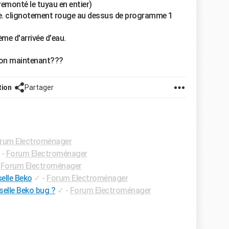
 remonté le tuyau en entier)
ste. clignotement rouge au dessus de programme 1
ème d'arrivée d'eau.
tion maintenant???
tion
Partager
rum Electroménager
-
Forum Electroménager
-
Forum Electroménager
elle Beko
✓
-
Forum Electroménager
selle Beko bug ?
✓
-
Forum Electroménager