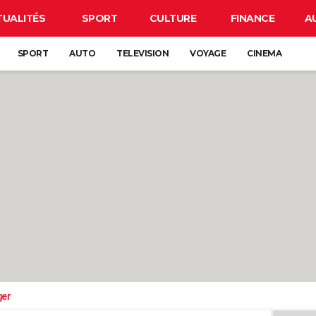
TUALITÉS
SPORT
CULTURE
FINANCE
A
SPORT
AUTO
TELEVISION
VOYAGE
CINEMA
ger