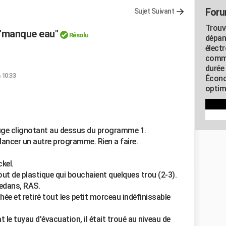
Foru
Sujet Suivant
Trouv
"manque eau"
Résolu
dépan
élect
commu
durée
à 10:33
Écono
optimi
ouge clignotant au dessus du programme 1.
relancer un autre programme. Rien a faire.
ckel.
out de plastique qui bouchaient quelques trou (2-3).
dedans, RAS.
chée et retiré tout les petit morceau indéfinissable
t le tuyau d'évacuation, il était troué au niveau de