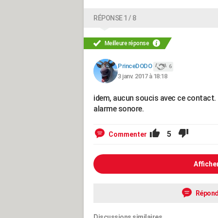
RÉPONSE 1 / 8
Meilleure réponse
PrinceDODO
6
3 janv. 2017 à 18:18
idem, aucun soucis avec ce contact. 
alarme sonore.
5
Commenter
Affiche
Répond
Discussions similaires