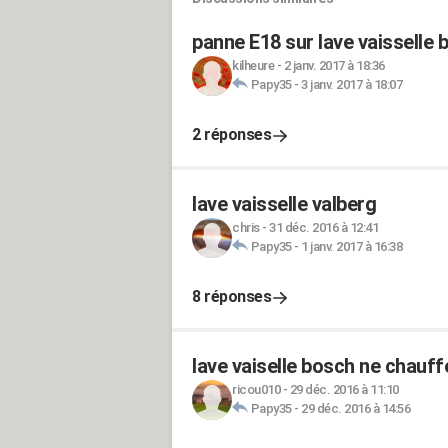
panne E18 sur lave vaisselle 
kilheure
-
2 janv. 2017 à 18:36
Papy35
-
3 janv. 2017 à 18:07
2 réponses
lave vaisselle valberg
chris
-
31 déc. 2016 à 12:41
Papy35
-
1 janv. 2017 à 16:38
8 réponses
lave vaiselle bosch ne chauff
ricou010
-
29 déc. 2016 à 11:10
Papy35
-
29 déc. 2016 à 14:56