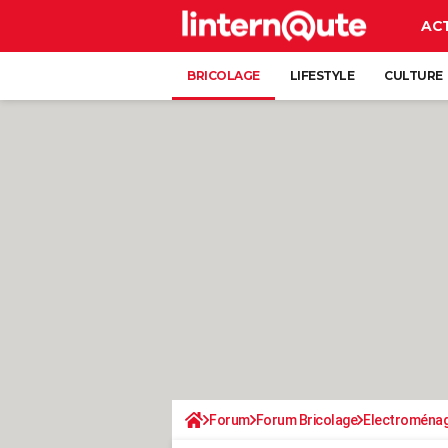
AC
BRICOLAGE
LIFESTYLE
CULTURE
Forum
Forum Bricolage
Electroména