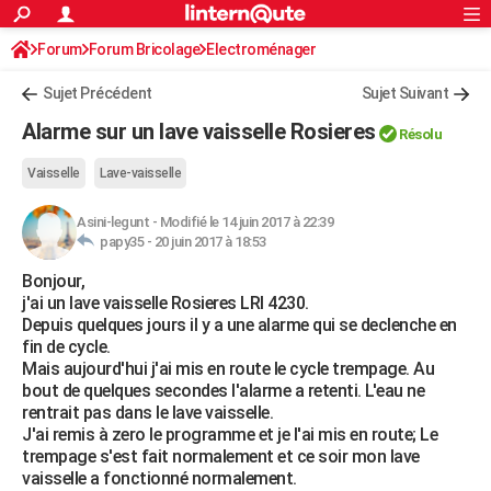
ACTUALITÉS
Forum
Forum Bricolage
Connexion
Electroménager
S'inscrire
Rechercher
Société
Education
Villes
Politique
Faits Divers
Monde
+
SPORT
Sujet Précédent
Sujet Suivant
Football
Cyclisme
Forum
Coupe du monde 2026
Tennis
Rugby
CULTURE
Alarme sur un lave vaisselle Rosieres
Résolu
TNT
Cinéma
Musique
Programme TV
Streaming
Sorties cinéma
+
FINANCE
Vaisselle
Lave-vaisselle
Impôts
Immobilier
Banque
Crédit
Retraite
Epargne
Risques naturels par ville
Assurance
AUTO
Asini-legunt
-
Modifié le 14 juin 2017 à 22:39
papy35 -
20 juin 2017 à 18:53
Réserver un essai
Berlines
Forum auto
Essais
Citadines
SUV
+
HIGH-TECH
Bonjour,
Meilleur smartphone
Ordinateurs
Guide high-tech
Mobiles
Internet
Jeux vidéo
+
BRICOLAGE
j'ai un lave vaisselle Rosieres LRI 4230.
Depuis quelques jours il y a une alarme qui se declenche en
Aménagement intérieur
Cuisine
Jardinage
+
Forum
Extérieur
Salle de bains
Rangement
WEEK-END
fin de cycle.
Mais aujourd'hui j'ai mis en route le cycle trempage. Au
Escapades
Expositions
Week-end nature
Guides de France
Patrimoine
Musées
+
LIFESTYLE
bout de quelques secondes l'alarme a retenti. L'eau ne
rentrait pas dans le lave vaisselle.
Bien-être
Mode
+
Art de vivre
Loisirs
Modes de vie
SANTE
J'ai remis à zero le programme et je l'ai mis en route; Le
trempage s'est fait normalement et ce soir mon lave
Guide de la santé
Médicaments
+
Alimentation
Maladies
Sommeil
VOYAGE
vaisselle a fonctionné normalement.