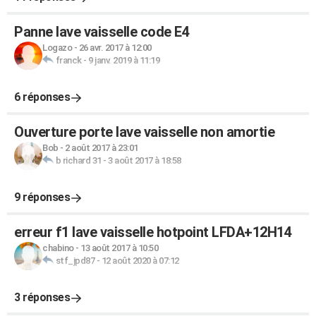
Panne lave vaisselle code E4
Logazo
-
26 avr. 2017 à 12:00
franck
-
9 janv. 2019 à 11:19
6 réponses
Ouverture porte lave vaisselle non amortie
Bob
-
2 août 2017 à 23:01
b richard 31
-
3 août 2017 à 18:58
9 réponses
erreur f1 lave vaisselle hotpoint LFDA+12H14
chabino
-
13 août 2017 à 10:50
stf_jpd87
-
12 août 2020 à 07:12
3 réponses