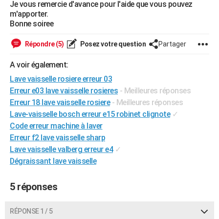
Je vous remercie d'avance pour l'aide que vous pouvez
City break
Voyage de noces
Climat
Destinations
Voyage nature
Forum
+
PHOTO
m'apporter.
Bonne soiree
GUIDES D'ACHAT
Répondre (5)
Posez votre question
Partager
BONS PLANS
A voir également:
CARTE DE VOEUX
Lave vaisselle rosiere erreur 03
Carte Bonne année
Carte Pâques
Carte de Noël
Carte Saint-Valentin
Carte d'anniversaire
Erreur e03 lave vaisselle rosieres
- Meilleures réponses
DICTIONNAIRE
Erreur 18 lave vaisselle rosiere
- Meilleures réponses
Biographies
Expressions
Dictionnaire
Citations
Proverbes
PROGRAMME TV
Lave-vaisselle bosch erreur e15 robinet clignote
✓
Code erreur machine à laver
COPAINS D'AVANT
Erreur f2 lave vaisselle sharp
Se connecter
Collèges
Universités
Service militaire
S'inscrire
Lycées
Primaires
Entreprises
Avis de recherche
Lave vaisselle valberg erreur e4
✓
AVIS DE DÉCÈS
Dégraissant lave vaisselle
FORUM
5 réponses
Lifestyle
Sport
Television
Cinema
Bricolage
Culture
Auto
Voyage
RÉPONSE 1 / 5