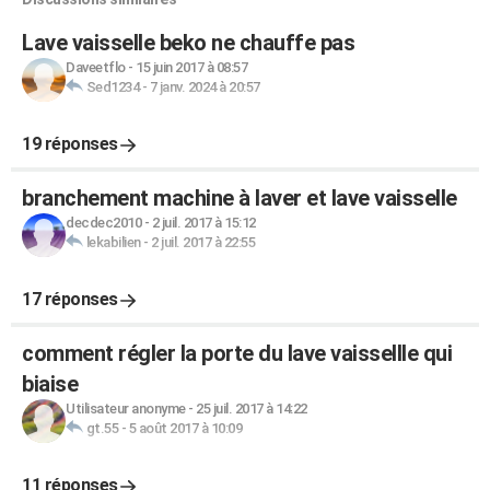
Lave vaisselle beko ne chauffe pas
Daveetflo
-
15 juin 2017 à 08:57
Sed1234
-
7 janv. 2024 à 20:57
19 réponses
branchement machine à laver et lave vaisselle
decdec2010
-
2 juil. 2017 à 15:12
lekabilien
-
2 juil. 2017 à 22:55
17 réponses
comment régler la porte du lave vaissellle qui
biaise
Utilisateur anonyme
-
25 juil. 2017 à 14:22
gt.55
-
5 août 2017 à 10:09
11 réponses