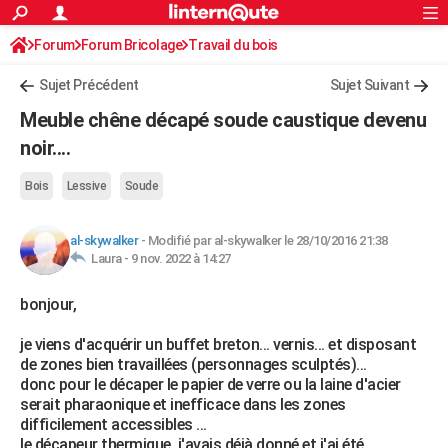
ACTUALITÉS
Forum
Forum Bricolage
Connexion
Travail du bois
S'inscrire
Rechercher
Société
Education
Villes
Politique
Faits Divers
Monde
+
SPORT
Sujet Précédent
Sujet Suivant
Football
Cyclisme
Forum
Coupe du monde 2026
Tennis
Rugby
CULTURE
Meuble chêne décapé soude caustique devenu
TNT
Cinéma
Musique
Programme TV
Streaming
Sorties cinéma
+
noir....
FINANCE
Impôts
Immobilier
Banque
Crédit
Retraite
Epargne
Risques naturels par ville
Assurance
AUTO
Bois
Lessive
Soude
Réserver un essai
Berlines
Forum auto
Essais
Citadines
SUV
+
HIGH-TECH
al-skywalker
-
Modifié par al-skywalker le 28/10/2016 21:38
Laura -
9 nov. 2022 à 14:27
Meilleur smartphone
Ordinateurs
Guide high-tech
Mobiles
Internet
Jeux vidéo
+
BRICOLAGE
bonjour,
Aménagement intérieur
Cuisine
Jardinage
+
Forum
Extérieur
Salle de bains
Rangement
WEEK-END
je viens d'acquérir un buffet breton... vernis... et disposant
Escapades
Expositions
Week-end nature
Guides de France
Patrimoine
Musées
+
LIFESTYLE
de zones bien travaillées (personnages sculptés)...
donc pour le décaper le papier de verre ou la laine d'acier
Bien-être
Mode
+
Art de vivre
Loisirs
Modes de vie
SANTE
serait pharaonique et inefficace dans les zones
difficilement accessibles ...
Guide de la santé
Médicaments
+
Alimentation
Maladies
Sommeil
VOYAGE
le décapeur thermique, j'avais déjà donné et j'ai été