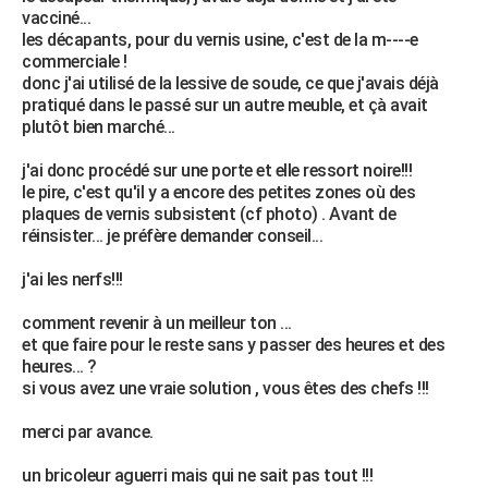
vacciné...
City break
Voyage de noces
Climat
Destinations
Voyage nature
Forum
+
PHOTO
les décapants, pour du vernis usine, c'est de la m----e
commerciale !
GUIDES D'ACHAT
donc j'ai utilisé de la lessive de soude, ce que j'avais déjà
pratiqué dans le passé sur un autre meuble, et çà avait
BONS PLANS
plutôt bien marché...
CARTE DE VOEUX
j'ai donc procédé sur une porte et elle ressort noire!!!
le pire, c'est qu'il y a encore des petites zones où des
Carte Bonne année
Carte Pâques
Carte de Noël
Carte Saint-Valentin
Carte d'anniversaire
DICTIONNAIRE
plaques de vernis subsistent (cf photo) . Avant de
réinsister... je préfère demander conseil...
Biographies
Expressions
Dictionnaire
Citations
Proverbes
PROGRAMME TV
j'ai les nerfs!!!
COPAINS D'AVANT
comment revenir à un meilleur ton ...
Se connecter
Collèges
Universités
Service militaire
S'inscrire
Lycées
Primaires
Entreprises
Avis de recherche
AVIS DE DÉCÈS
et que faire pour le reste sans y passer des heures et des
heures... ?
FORUM
si vous avez une vraie solution , vous êtes des chefs !!!
Lifestyle
Sport
Television
Cinema
Bricolage
Culture
Auto
Voyage
merci par avance.
un bricoleur aguerri mais qui ne sait pas tout !!!