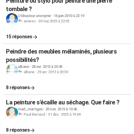
Peinture ou stylo pour peindre une pierre
tombale ?
Utilisateur anonyme
-
16 juin 2010 à 23:19
anneso
-
30 mai 2023 à 22:02
15 réponses
Peindre des meubles mélaminés, plusieurs
possibilités?
albane
-
28 avr. 2013 à 20:45
albane
-
29 avr. 2013 à 20:30
8 réponses
La peinture s'écaille au séchage. Que faire ?
mad_martigan
-
20 nov. 2013 à 10:46
Paul-Bernard
-
31 déc. 2025 à 19:49
8 réponses