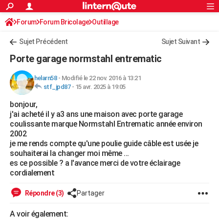
ACTUALITÉS
Forum
Forum Bricolage
Connexion
Outillage
S'inscrire
Rechercher
Société
Education
Villes
Politique
Faits Divers
Monde
+
SPORT
Sujet Précédent
Sujet Suivant
Football
Cyclisme
Forum
Coupe du monde 2026
Tennis
Rugby
CULTURE
Porte garage normstahl entrematic
TNT
Cinéma
Musique
Programme TV
Streaming
Sorties cinéma
+
FINANCE
helarn58
-
Modifié le 22 nov. 2016 à 13:21
stf_jpd87
-
15 avr. 2025 à 19:05
Impôts
Immobilier
Banque
Crédit
Retraite
Epargne
Risques naturels par ville
Assurance
AUTO
bonjour,
Réserver un essai
Berlines
Forum auto
Essais
Citadines
SUV
+
HIGH-TECH
j'ai acheté il y a3 ans une maison avec porte garage
coulissante marque Normstahl Entrematic année environ
Meilleur smartphone
Ordinateurs
Guide high-tech
Mobiles
Internet
Jeux vidéo
+
BRICOLAGE
2002
je me rends compte qu'une poulie guide câble est usée je
Aménagement intérieur
Cuisine
Jardinage
+
Forum
Extérieur
Salle de bains
Rangement
WEEK-END
souhaiterai la changer moi même ...
es ce possible ? a l'avance merci de votre éclairage
Escapades
Expositions
Week-end nature
Guides de France
Patrimoine
Musées
+
LIFESTYLE
cordialement
Bien-être
Mode
+
Art de vivre
Loisirs
Modes de vie
SANTE
Répondre (3)
Partager
Guide de la santé
Médicaments
+
Alimentation
Maladies
Sommeil
VOYAGE
A voir également: