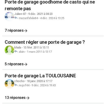
Porte de garage goodhome de casto qui ne
remonte pas
Julien-87
-
9 déc. 2021 à 08:23
mazanfidele84
-
4 déc. 2024 à 13:25
7 réponses
Comment régler une porte de garage ?
khala
-
15 févr. 2011 à 15:11
alain
-
1 mars 2011 à 13:17
5 réponses
Porte de garage La TOULOUSAINE
chocho
-
10 janv. 2020 à 17:17
regof44
-
9 déc. 2024 à 19:43
13 réponses