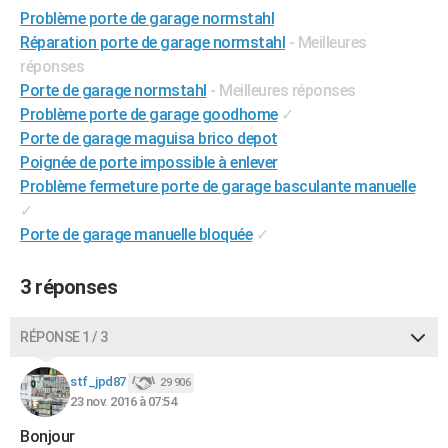
Problème porte de garage normstahl
City break
Voyage de noces
Climat
Destinations
Voyage nature
Forum
+
PHOTO
Réparation porte de garage normstahl
- Meilleures
GUIDES D'ACHAT
réponses
Porte de garage normstahl
- Meilleures réponses
BONS PLANS
Problème porte de garage goodhome
✓
Porte de garage maguisa brico depot
CARTE DE VOEUX
Poignée de porte impossible à enlever
Carte Bonne année
Carte Pâques
Carte de Noël
Carte Saint-Valentin
Carte d'anniversaire
Problème fermeture porte de garage basculante manuelle
DICTIONNAIRE
✓
Biographies
Expressions
Dictionnaire
Citations
Proverbes
PROGRAMME TV
Porte de garage manuelle bloquée
✓
COPAINS D'AVANT
3 réponses
Se connecter
Collèges
Universités
Service militaire
S'inscrire
Lycées
Primaires
Entreprises
Avis de recherche
AVIS DE DÉCÈS
RÉPONSE 1 / 3
FORUM
stf_jpd87
29 906
Lifestyle
Sport
Television
Cinema
Bricolage
Culture
Auto
Voyage
23 nov. 2016 à 07:54
Bonjour