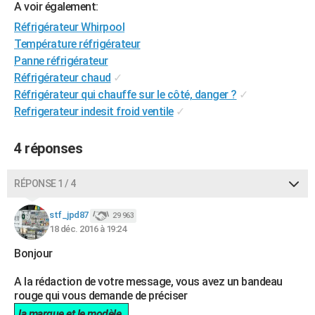
A voir également:
City break
Voyage de noces
Climat
Destinations
Voyage nature
Forum
+
PHOTO
Réfrigérateur Whirpool
Température réfrigérateur
GUIDES D'ACHAT
Panne réfrigérateur
BONS PLANS
Réfrigérateur chaud
✓
Réfrigérateur qui chauffe sur le côté, danger ?
✓
CARTE DE VOEUX
Refrigerateur indesit froid ventile
✓
Carte Bonne année
Carte Pâques
Carte de Noël
Carte Saint-Valentin
Carte d'anniversaire
DICTIONNAIRE
4 réponses
Biographies
Expressions
Dictionnaire
Citations
Proverbes
PROGRAMME TV
RÉPONSE 1 / 4
COPAINS D'AVANT
Se connecter
Collèges
Universités
Service militaire
S'inscrire
Lycées
Primaires
Entreprises
Avis de recherche
stf_jpd87
29 963
AVIS DE DÉCÈS
18 déc. 2016 à 19:24
FORUM
Bonjour
Lifestyle
Sport
Television
Cinema
Bricolage
Culture
Auto
Voyage
A la rédaction de votre message, vous avez un bandeau
rouge qui vous demande de préciser
la marque et le modèle