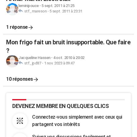
leminipouce
-
5 sept. 2011 à 21:25
stf_mareson
-
5 sept. 2011 à 23:31
1 réponse
Mon frigo fait un bruit insupportable. Que faire
?
Jacqueline Hassen
-
4 oct. 2010 à 20:02
stf_jpd87
-
1 nov. 2023 à 09:47
10 réponses
DEVENEZ MEMBRE EN QUELQUES CLICS
Connectez-vous simplement avec ceux qui
partagent vos intérêts
Suivez vos discussions facilement et