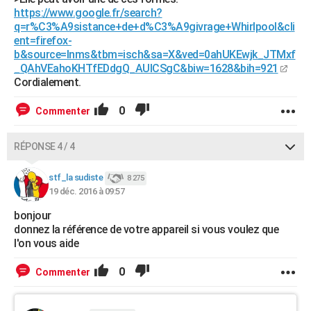
https://www.google.fr/search?
q=r%C3%A9sistance+de+d%C3%A9givrage+Whirlpool&cli
ent=firefox-
b&source=lnms&tbm=isch&sa=X&ved=0ahUKEwjk_JTMxf
_QAhVEahoKHTfEDdgQ_AUICSgC&biw=1628&bih=921
Cordialement.
0
Commenter
RÉPONSE 4 / 4
stf_la sudiste
8 275
19 déc. 2016 à 09:57
bonjour
donnez la référence de votre appareil si vous voulez que
l'on vous aide
0
Commenter