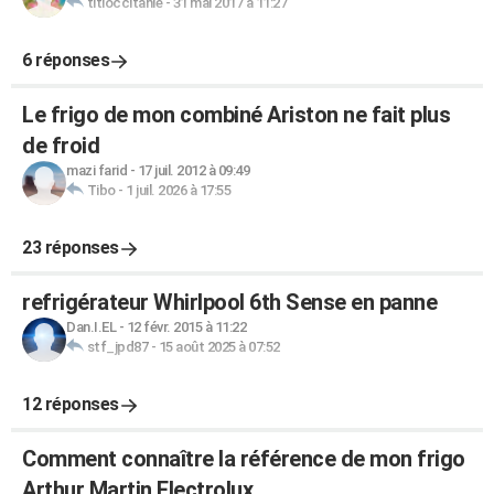
titioccitanie
-
31 mai 2017 à 11:27
6 réponses
Le frigo de mon combiné Ariston ne fait plus
de froid
mazi farid
-
17 juil. 2012 à 09:49
Tibo
-
1 juil. 2026 à 17:55
23 réponses
refrigérateur Whirlpool 6th Sense en panne
Dan.I.EL
-
12 févr. 2015 à 11:22
stf_jpd87
-
15 août 2025 à 07:52
12 réponses
Comment connaître la référence de mon frigo
Arthur Martin Electrolux