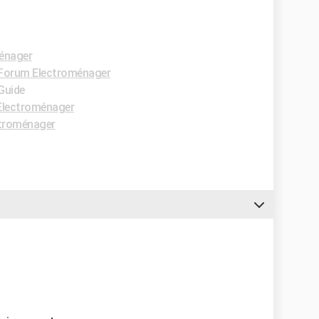
énager
Forum Electroménager
 Guide
Electroménager
troménager