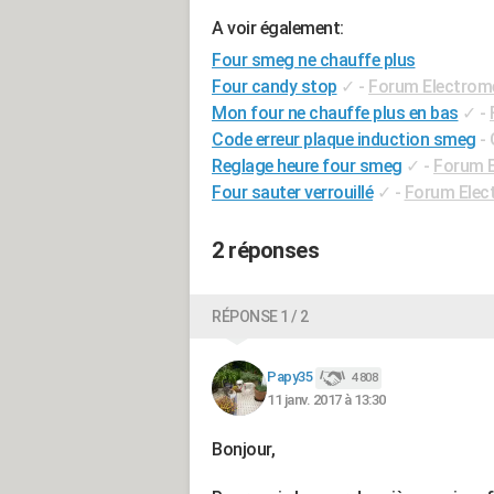
A voir également:
Four smeg ne chauffe plus
Four candy stop
✓
-
Forum Electrom
Mon four ne chauffe plus en bas
✓
-
Code erreur plaque induction smeg
-
Reglage heure four smeg
✓
-
Forum 
Four sauter verrouillé
✓
-
Forum Elec
2 réponses
RÉPONSE 1 / 2
Papy35
4 808
11 janv. 2017 à 13:30
Bonjour,