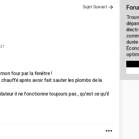
Foru
Sujet Suivant
Trouv
dépan
élect
commu
durée
:27
Écono
optimi
 mon four par la fenêtre !
hauffé après avoir fait sauter les plombs de la
ateur il ne fonctionne toujours pas , qu'est ce qu'il