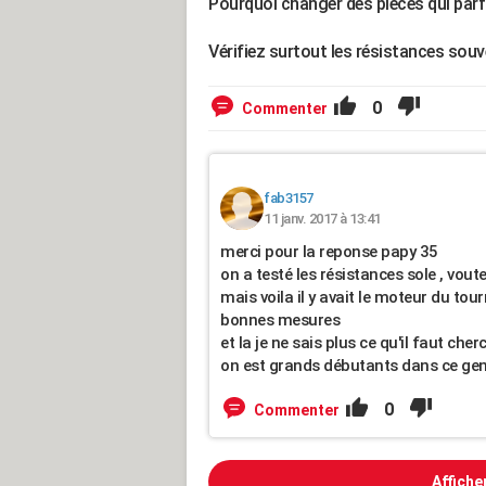
Pourquoi changer des pièces qui parf
Vérifiez surtout les résistances sou
0
Commenter
fab3157
11 janv. 2017 à 13:41
merci pour la reponse papy 35
on a testé les résistances sole , vout
mais voila il y avait le moteur du tou
bonnes mesures
et la je ne sais plus ce qu'il faut cher
on est grands débutants dans ce gen
0
Commenter
Affiche