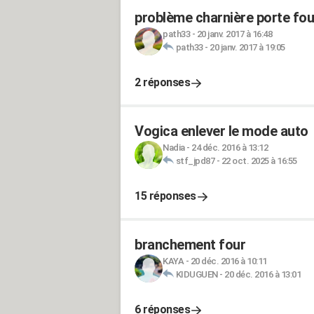
problème charnière porte fou
path33
-
20 janv. 2017 à 16:48
path33
-
20 janv. 2017 à 19:05
2 réponses
Vogica enlever le mode auto
Nadia
-
24 déc. 2016 à 13:12
stf_jpd87
-
22 oct. 2025 à 16:55
15 réponses
branchement four
KAYA
-
20 déc. 2016 à 10:11
KIDUGUEN
-
20 déc. 2016 à 13:01
6 réponses