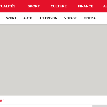
TUALITÉS
SPORT
CULTURE
FINANCE
A
SPORT
AUTO
TELEVISION
VOYAGE
CINEMA
ger