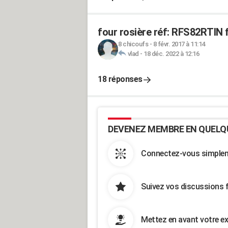
four rosière réf: RFS82RTIN f
8 chicoufs
-
8 févr. 2017 à 11:14
vlad
-
18 déc. 2022 à 12:16
18 réponses
DEVENEZ MEMBRE EN QUELQ
Connectez-vous simpleme
Suivez vos discussions 
Mettez en avant votre ex