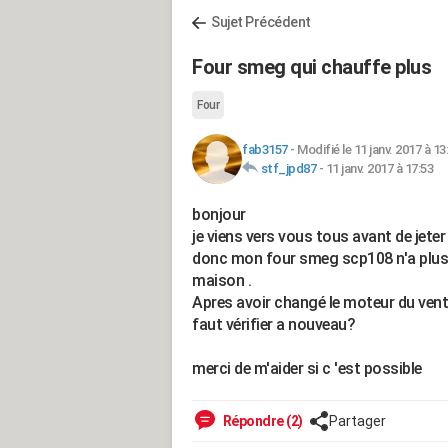
Sujet Précédent
Four smeg qui chauffe plus
Four
fab3157
-
Modifié le 11 janv. 2017 à 13
stf_jpd87
-
11 janv. 2017 à 17:53
bonjour
je viens vers vous tous avant de jeter
donc mon four smeg scp108 n'a plus c
maison .
Apres avoir changé le moteur du ventil
faut vérifier a nouveau?
merci de m'aider si c 'est possible
Répondre (2)
Partager