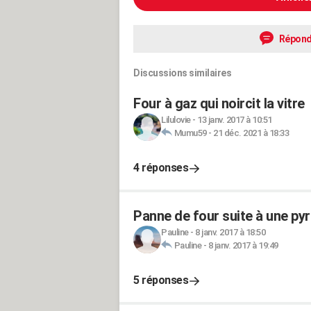
Répond
Discussions similaires
Four à gaz qui noircit la vitre
Lilulovie
-
13 janv. 2017 à 10:51
Mumu59
-
21 déc. 2021 à 18:33
4 réponses
Panne de four suite à une pyr
Pauline
-
8 janv. 2017 à 18:50
Pauline
-
8 janv. 2017 à 19:49
5 réponses