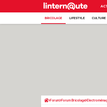
AC
BRICOLAGE
LIFESTYLE
CULTURE
Forum
Forum Bricolage
Electroména