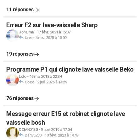
11 réponses
Erreur F2 sur lave-vaisselle Sharp
Johjuma
-
17 févr. 2021 à 15:37
Urve
-
4 nov. 2025 à 10:09
19 réponses
Programme P1 qui clignote lave vaisselle Beko
Lolo
-
16 mai 2018 à 22:34
Coco
-
2 juil. 2026 à 14:29
76 réponses
Message erreur E15 et robinet clignote lave
vaisselle bosh
DOM40130
-
9 nov. 2019 à 17:04
Dan35230
-
10 févr. 2023 à 14:49