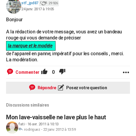
stf_jpd87
29 926
24 janv. 2017 à 19:05
Bonjour
A la rédaction de votre message, vous avez un bandeau
rouge qui vous demande de préciser
la marque et le modèle
de l'appareil en panne; impératif pour les conseils , merci.
La modération.
0
Commenter
Répondre
Posez votre question
Discussions similaires
Mon lave-vaisselle ne lave plus le haut
fati
-
16 avr. 2011 à 10:13
rodriguez
-
22 janv. 2012 à 13:59