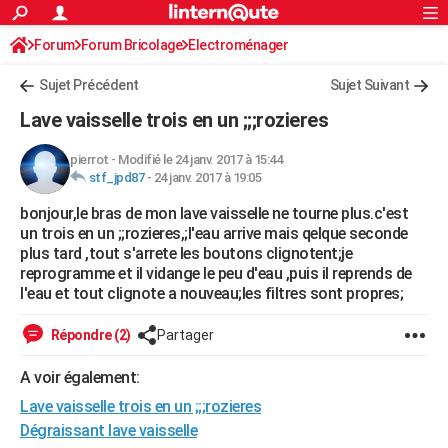
ACTUALITÉS
Forum
Forum Bricolage
Connexion
Electroménager
S'inscrire
Rechercher
Société
Education
Villes
Politique
Faits Divers
Monde
+
SPORT
Sujet Précédent
Sujet Suivant
Football
Cyclisme
Forum
Coupe du monde 2026
Tennis
Rugby
CULTURE
Lave vaisselle trois en un ;;;rozieres
TNT
Cinéma
Musique
Programme TV
Streaming
Sorties cinéma
+
FINANCE
pierrot
-
Modifié le 24 janv. 2017 à 15:44
stf_jpd87
-
24 janv. 2017 à 19:05
Impôts
Immobilier
Banque
Crédit
Retraite
Epargne
Risques naturels par ville
Assurance
AUTO
bonjour,le bras de mon lave vaisselle ne tourne plus.c'est
Réserver un essai
Berlines
Forum auto
Essais
Citadines
SUV
+
HIGH-TECH
un trois en un ;;rozieres,;l'eau arrive mais qelque seconde
plus tard ,tout s'arrete les boutons clignotent;je
Meilleur smartphone
Ordinateurs
Guide high-tech
Mobiles
Internet
Jeux vidéo
+
BRICOLAGE
reprogramme et il vidange le peu d'eau ,puis il reprends de
l'eau et tout clignote a nouveau;les filtres sont propres;
Aménagement intérieur
Cuisine
Jardinage
+
Forum
Extérieur
Salle de bains
Rangement
WEEK-END
Répondre (2)
Partager
Escapades
Expositions
Week-end nature
Guides de France
Patrimoine
Musées
+
LIFESTYLE
A voir également:
Bien-être
Mode
+
Art de vivre
Loisirs
Modes de vie
SANTE
Lave vaisselle trois en un ;;;rozieres
Guide de la santé
Médicaments
+
Alimentation
Maladies
Sommeil
Dégraissant lave vaisselle
VOYAGE