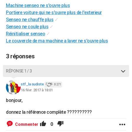
Machine senseo ne s'ouvre plus
City break
Voyage de noces
Climat
Destinations
Voyage nature
Forum
+
PHOTO
Portiere voiture qui ne s'ouvre plus de l'exterieur
GUIDES D'ACHAT
Senseo ne chauffe plus
✓
Senseo ne coule plus
✓
BONS PLANS
Réinitialiser senseo
✓
Le couvercle de ma machine a laver ne s'ouvre plus
CARTE DE VOEUX
Carte Bonne année
Carte Pâques
Carte de Noël
Carte Saint-Valentin
Carte d'anniversaire
DICTIONNAIRE
3 réponses
Biographies
Expressions
Dictionnaire
Citations
Proverbes
PROGRAMME TV
RÉPONSE 1 / 3
COPAINS D'AVANT
stf_la sudiste
8 271
Se connecter
Collèges
Universités
Service militaire
S'inscrire
Lycées
Primaires
Entreprises
Avis de recherche
16 févr. 2017 à 18:01
AVIS DE DÉCÈS
bonjour,
FORUM
donnez la référence complète ??????????
Lifestyle
Sport
Television
Cinema
Bricolage
Culture
Auto
Voyage
0
Commenter