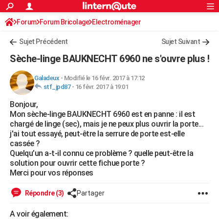
ACTUALITÉS
Forum
Forum Bricolage
Connexion
Electroménager
S'inscrire
Rechercher
Société
Education
Villes
Politique
Faits Divers
Monde
+
SPORT
Sujet Précédent
Sujet Suivant
Football
Cyclisme
Forum
Coupe du monde 2026
Tennis
Rugby
CULTURE
Sèche-linge BAUKNECHT 6960 ne s'ouvre plus !
TNT
Cinéma
Musique
Programme TV
Streaming
Sorties cinéma
+
FINANCE
Galadeux
-
Modifié le 16 févr. 2017 à 17:12
stf_jpd87
-
16 févr. 2017 à 19:01
Impôts
Immobilier
Banque
Crédit
Retraite
Epargne
Risques naturels par ville
Assurance
AUTO
Bonjour,
Réserver un essai
Berlines
Forum auto
Essais
Citadines
SUV
+
HIGH-TECH
Mon sèche-linge BAUKNECHT 6960 est en panne : il est
chargé de linge (sec), mais je ne peux plus ouvrir la porte...
Meilleur smartphone
Ordinateurs
Guide high-tech
Mobiles
Internet
Jeux vidéo
+
BRICOLAGE
j'ai tout essayé, peut-être la serrure de porte est-elle
cassée ?
Aménagement intérieur
Cuisine
Jardinage
+
Forum
Extérieur
Salle de bains
Rangement
WEEK-END
Quelqu’un a-t-il connu ce problème ? quelle peut-être la
solution pour ouvrir cette fichue porte ?
Escapades
Expositions
Week-end nature
Guides de France
Patrimoine
Musées
+
LIFESTYLE
Merci pour vos réponses
Bien-être
Mode
+
Art de vivre
Loisirs
Modes de vie
SANTE
Répondre (3)
Partager
Guide de la santé
Médicaments
+
Alimentation
Maladies
Sommeil
VOYAGE
A voir également: