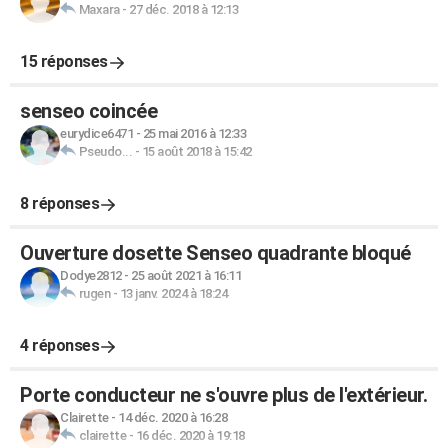
Maxara
-
27 déc. 2018 à 12:13
15 réponses
senseo coincée
eurydice6471
-
25 mai 2016 à 12:33
Pseudo...
-
15 août 2018 à 15:42
8 réponses
Ouverture dosette Senseo quadrante bloqué
Dodye2812
-
25 août 2021 à 16:11
rugen
-
13 janv. 2024 à 18:24
4 réponses
Porte conducteur ne s'ouvre plus de l'extérieur.
Clairette
-
14 déc. 2020 à 16:28
clairette
-
16 déc. 2020 à 19:18