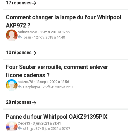
17 réponses
Comment changer la lampe du four Whirlpool
AKP972 ?
radiotempo
-
15 mai 2010 à 17:22
Jean
-
12 nov. 2018 à 14:40
10 réponses
Four Sauter verrouillé, comment enlever
l'icone cadenas ?
natzou78
-
13 sept. 2009 à 18:56
Dagdag94
-
26 févr. 2026 à 22:10
28 réponses
Panne du four Whirlpool OAKZ91395PIX
Cece13
-
3 juin 2021 à 21:41
stf_jpd87
-
5 juin 2021 à 07:07