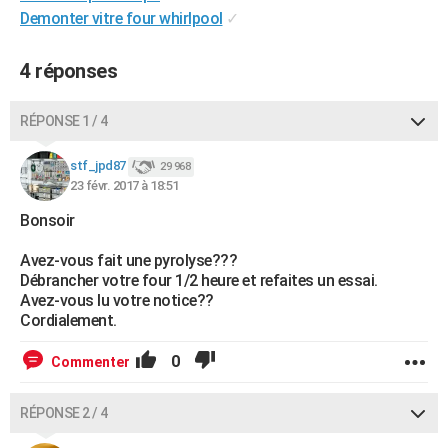
Demonter vitre four whirlpool
✓
City break
Voyage de noces
Climat
Destinations
Voyage nature
Forum
+
PHOTO
GUIDES D'ACHAT
4 réponses
BONS PLANS
RÉPONSE 1 / 4
CARTE DE VOEUX
stf_jpd87
29 968
Carte Bonne année
Carte Pâques
Carte de Noël
Carte Saint-Valentin
Carte d'anniversaire
DICTIONNAIRE
23 févr. 2017 à 18:51
Bonsoir
Biographies
Expressions
Dictionnaire
Citations
Proverbes
PROGRAMME TV
Avez-vous fait une pyrolyse???
COPAINS D'AVANT
Débrancher votre four 1/2 heure et refaites un essai.
Avez-vous lu votre notice??
Se connecter
Collèges
Universités
Service militaire
S'inscrire
Lycées
Primaires
Entreprises
Avis de recherche
AVIS DE DÉCÈS
Cordialement.
FORUM
0
Commenter
Lifestyle
Sport
Television
Cinema
Bricolage
Culture
Auto
Voyage
RÉPONSE 2 / 4