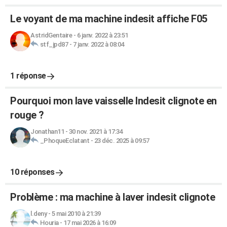
Le voyant de ma machine indesit affiche F05
AstridGentaire
-
6 janv. 2022 à 23:51
stf_jpd87
-
7 janv. 2022 à 08:04
1 réponse
Pourquoi mon lave vaisselle Indesit clignote en
rouge ?
Jonathan11
-
30 nov. 2021 à 17:34
_PhoqueEclatant
-
23 déc. 2025 à 09:57
10 réponses
Problème : ma machine à laver indesit clignote
l.deny
-
5 mai 2010 à 21:39
Houria
-
17 mai 2026 à 16:09