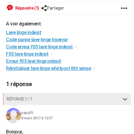
City break
Voyage de noces
Climat
Destinations
Voyage nature
Forum
+
PHOTO
Répondre (1)
Partager
GUIDES D'ACHAT
A voir également:
BONS PLANS
Lave linge indesit
Code panne lave-linge hisense
CARTE DE VOEUX
Code erreur f05 lave linge indesit
✓
F05 lave linge indesit
✓
Carte Bonne année
Carte Pâques
Carte de Noël
Carte Saint-Valentin
Carte d'anniversaire
DICTIONNAIRE
Erreur f05 lave linge indesit
Biographies
Expressions
Dictionnaire
Citations
Proverbes
PROGRAMME TV
Réinitialiser lave linge whirlpool 6th sense
✓
COPAINS D'AVANT
1 réponse
Se connecter
Collèges
Universités
Service militaire
S'inscrire
Lycées
Primaires
Entreprises
Avis de recherche
AVIS DE DÉCÈS
RÉPONSE 1 / 1
FORUM
papy35
Lifestyle
Sport
Television
Cinema
Bricolage
Culture
Auto
Voyage
8 mars 2017 à 12:57
Bonjour,