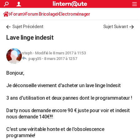
ACTUALITÉS
Forum
Forum Bricolage
Connexion
Electroménager
S'inscrire
Rechercher
Société
Education
Villes
Politique
Faits Divers
Monde
+
SPORT
Sujet Précédent
Sujet Suivant
Football
Cyclisme
Forum
Coupe du monde 2026
Tennis
Rugby
CULTURE
Lave linge indesit
TNT
Cinéma
Musique
Programme TV
Streaming
Sorties cinéma
+
FINANCE
steph
-
Modifié le 8 mars 2017 à 11:53
Impôts
Immobilier
Banque
Crédit
Retraite
Epargne
Risques naturels par ville
Assurance
AUTO
papy35 -
8 mars 2017 à 12:57
Réserver un essai
Berlines
Forum auto
Essais
Citadines
SUV
+
HIGH-TECH
Bonjour,
Meilleur smartphone
Ordinateurs
Guide high-tech
Mobiles
Internet
Jeux vidéo
+
BRICOLAGE
Je déconseille vivement d'acheter un lave linge Indesit
Aménagement intérieur
Cuisine
Jardinage
+
Forum
Extérieur
Salle de bains
Rangement
WEEK-END
3 ans d'utilisation et deux pannes dont le programmateur !
Escapades
Expositions
Week-end nature
Guides de France
Patrimoine
Musées
+
LIFESTYLE
Darty nous demande encore 90 € juste pour voir et indesit
nous demande 140€!!!
Bien-être
Mode
+
Art de vivre
Loisirs
Modes de vie
SANTE
C'est une véritable honte et de l'obsolescence
Guide de la santé
Médicaments
+
Alimentation
Maladies
Sommeil
VOYAGE
programmée!