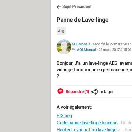
Sujet Précédent
Panne de Lave-linge
Aeg
AOLMonsul
-
Modifié le 22 mars 2017 
AOLMonsul
-
22 mars 2017 à 15:01
Bonjour, J'ai un lave-linge AEG lavam
vidange fonctionne en permanence, mê
?
Répondre (1)
Partager
A voir également:
Ef3 aeg
Code panne lave-linge hisense
- Guid
Hauteur evacuation lave linge
✓
-
For