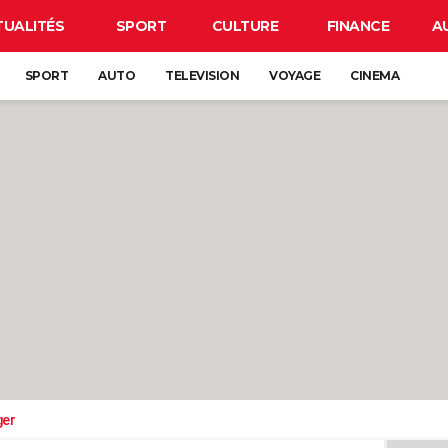
TUALITÉS
SPORT
CULTURE
FINANCE
A
SPORT
AUTO
TELEVISION
VOYAGE
CINEMA
ger