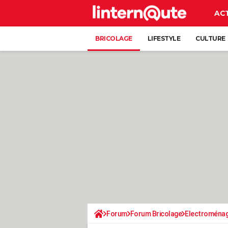
AC
BRICOLAGE
LIFESTYLE
CULTURE
Forum
Forum Bricolage
Electroména