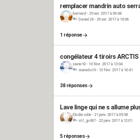
remplacer mandrin auto serr
bernard
-
29 avr. 2017 à 09:48
Daniel 26
-
29 avr. 2017 à 10:06
1 réponse
congélateur 4 tiroirs ARCTIS
siane10
-
10 févr. 2017 à 13:04
sianedu10
-
13 févr. 2017 à 10:41
38 réponses
Lave linge qui ne s allume plu
Elodie odie
-
21 janv. 2017 à 09:38
stf_jpd87
-
22 janv. 2017 à 12:01
5 réponses