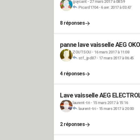
guycant
-
27 mars 2017 à 08:59
Picard1704
-
6 avr. 2017 à 03:47
8 réponses
panne lave vaisselle AEG O
ZOUTSOU
-
16 mars 2017 à 11:08
stf_jpd87
-
17 mars 2017 à 06:45
4 réponses
Lave vaisselle AEG ELECTROL
laurent-tri
-
15 mars 2017 à 15:16
laurent-tri
-
15 mars 2017 à 20:00
2 réponses