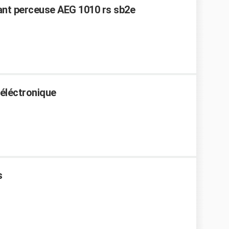
ant perceuse AEG 1010 rs sb2e
 éléctronique
s