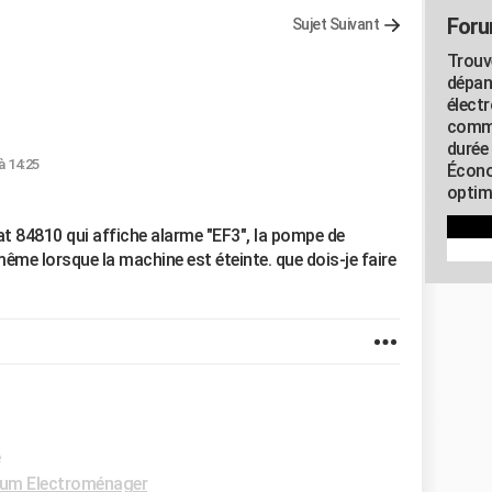
Foru
Sujet Suivant
Trouv
dépan
élect
commu
durée
à 14:25
Écono
optimi
at 84810 qui affiche alarme "EF3", la pompe de
me lorsque la machine est éteinte. que dois-je faire
e
um Electroménager