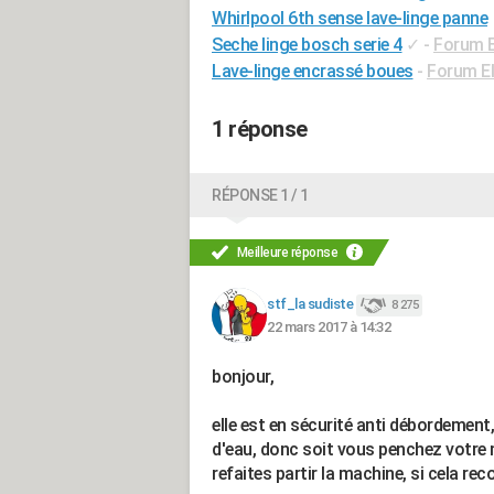
Whirlpool 6th sense lave-linge panne
Seche linge bosch serie 4
✓
-
Forum 
Lave-linge encrassé boues
-
Forum E
1 réponse
RÉPONSE 1 / 1
Meilleure réponse
stf_la sudiste
8 275
22 mars 2017 à 14:32
bonjour,
elle est en sécurité anti débordement,
d'eau, donc soit vous penchez votre m
refaites partir la machine, si cela rec