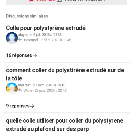
Discussions similaires
Colle pour polystyrène extrudé
abgech
-
6 juil. 2018 à 11:38
lucienpel
-
7 déc. 2020 à 11:45
16 réponses
comment coller du polystirène extrudé sur de
la tôle
merrain
-
27 oct. 2013 à 14:15
Wam
-
22 janv. 2023 à 22:42
9 réponses
quelle colle utiliser pour coller du polystyrene
extrudé au plafond sur des parp