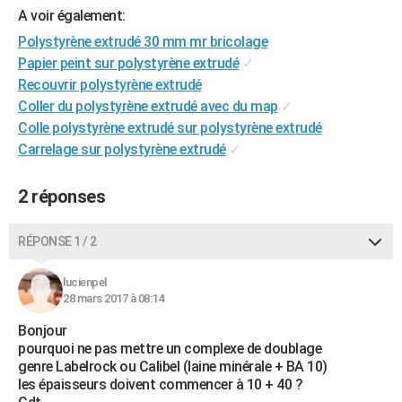
A voir également:
City break
Voyage de noces
Climat
Destinations
Voyage nature
Forum
+
PHOTO
Polystyrène extrudé 30 mm mr bricolage
GUIDES D'ACHAT
Papier peint sur polystyrène extrudé
✓
Recouvrir polystyrène extrudé
BONS PLANS
Coller du polystyrène extrudé avec du map
✓
Colle polystyrène extrudé sur polystyrène extrudé
CARTE DE VOEUX
Carrelage sur polystyrène extrudé
✓
Carte Bonne année
Carte Pâques
Carte de Noël
Carte Saint-Valentin
Carte d'anniversaire
DICTIONNAIRE
2 réponses
Biographies
Expressions
Dictionnaire
Citations
Proverbes
PROGRAMME TV
COPAINS D'AVANT
RÉPONSE 1 / 2
Se connecter
Collèges
Universités
Service militaire
S'inscrire
Lycées
Primaires
Entreprises
Avis de recherche
AVIS DE DÉCÈS
lucienpel
28 mars 2017 à 08:14
FORUM
Bonjour
Lifestyle
Sport
Television
Cinema
Bricolage
Culture
Auto
Voyage
pourquoi ne pas mettre un complexe de doublage
genre Labelrock ou Calibel (laine minérale + BA 10)
les épaisseurs doivent commencer à 10 + 40 ?