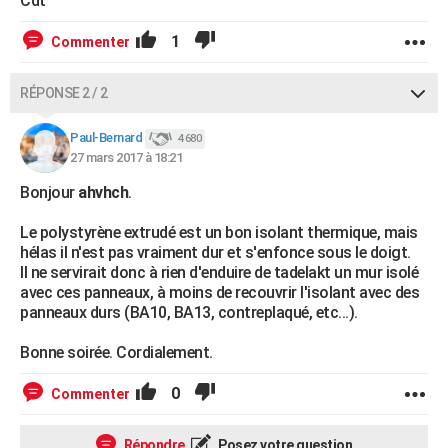
Cdt
1
Commenter
RÉPONSE 2 / 2
Paul-Bernard
4 680
27 mars 2017 à 18:21
Bonjour
ahvhch
.
Le polystyrène extrudé est un bon isolant thermique, mais
hélas il n'est pas vraiment dur et s'enfonce sous le doigt.
Il ne servirait donc à rien d'enduire de tadelakt un mur isolé
avec ces panneaux, à moins de recouvrir l'isolant avec des
panneaux durs (BA10, BA13, contreplaqué, etc...).
Bonne soirée. Cordialement.
0
Commenter
Répondre
Posez votre question