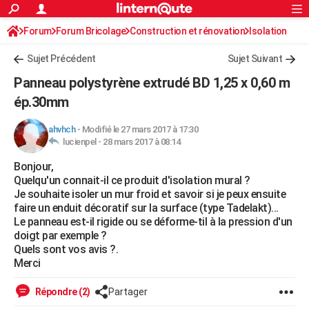
ACTUALITÉS
Forum
Forum Bricolage
Connexion
Construction et rénovation
S'inscrire
Isolation
Rechercher
Société
Education
Villes
Politique
Faits Divers
Monde
+
SPORT
Sujet Précédent
Sujet Suivant
Football
Cyclisme
Forum
Coupe du monde 2026
Tennis
Rugby
CULTURE
Panneau polystyrène extrudé BD 1,25 x 0,60 m
TNT
Cinéma
Musique
Programme TV
Streaming
Sorties cinéma
+
ép.30mm
FINANCE
Impôts
Immobilier
Banque
Crédit
Retraite
Epargne
Risques naturels par ville
Assurance
AUTO
ahvhch
-
Modifié le 27 mars 2017 à 17:30
lucienpel -
28 mars 2017 à 08:14
Réserver un essai
Berlines
Forum auto
Essais
Citadines
SUV
+
HIGH-TECH
Bonjour,
Quelqu'un connait-il ce produit d'isolation mural ?
Meilleur smartphone
Ordinateurs
Guide high-tech
Mobiles
Internet
Jeux vidéo
+
BRICOLAGE
Je souhaite isoler un mur froid et savoir si je peux ensuite
faire un enduit décoratif sur la surface (type Tadelakt)...
Aménagement intérieur
Cuisine
Jardinage
+
Forum
Extérieur
Salle de bains
Rangement
WEEK-END
Le panneau est-il rigide ou se déforme-til à la pression d'un
doigt par exemple ?
Escapades
Expositions
Week-end nature
Guides de France
Patrimoine
Musées
+
LIFESTYLE
Quels sont vos avis ?.
Merci
Bien-être
Mode
+
Art de vivre
Loisirs
Modes de vie
SANTE
Répondre (2)
Partager
Guide de la santé
Médicaments
+
Alimentation
Maladies
Sommeil
VOYAGE