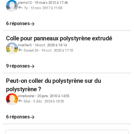
pierre12
-
19 mars 2012 à 17:46
Ty
-
13 nov. 2017 à 11:08
6 réponses
Colle pour panneaux polystyrène extrudé
mathw5
-
14 oct. 2020 à 18:14
Daniel 26
-
19 oct. 2020 à 17:15
9 réponses
Peut-on coller du polystyrène sur du
polystyrène ?
emelusine
-
20 janv. 2010 à 14:55
blux
-
5 déc. 2024 à 18:35
6 réponses