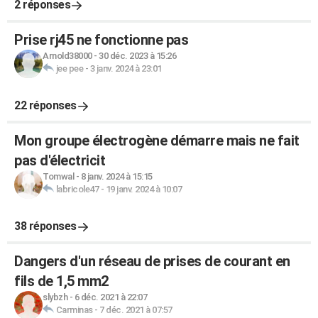
2 réponses
Prise rj45 ne fonctionne pas
Arnold38000
-
30 déc. 2023 à 15:26
jee pee
-
3 janv. 2024 à 23:01
22 réponses
Mon groupe électrogène démarre mais ne fait
pas d'électricit
Tomwal
-
8 janv. 2024 à 15:15
labricole47
-
19 janv. 2024 à 10:07
38 réponses
Dangers d'un réseau de prises de courant en
fils de 1,5 mm2
slybzh
-
6 déc. 2021 à 22:07
Carminas
-
7 déc. 2021 à 07:57