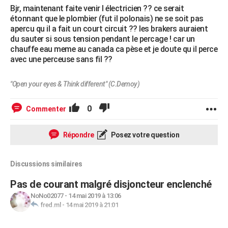
Bjr, maintenant faite venir l électricien ?? ce serait
étonnant que le plombier (fut il polonais) ne se soit pas
apercu qu il a fait un court circuit ?? les brakers auraient
du sauter si sous tension pendant le percage ! car un
chauffe eau meme au canada ca pèse et je doute qu il perce
avec une perceuse sans fil ??
"Open your eyes & Think different" (C.Demoy)
0
Commenter
Répondre
Posez votre question
Discussions similaires
Pas de courant malgré disjoncteur enclenché
NoNo02077
-
14 mai 2019 à 13:06
fred.ml
-
14 mai 2019 à 21:01