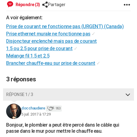
Répondre (3)
Partager
City break
Voyage de noces
Climat
Destinations
Voyage nature
Forum
+
PHOTO
A voir également:
GUIDES D'ACHAT
Prise de courant ne fonctionne pas (URGENT) (Canada)
BONS PLANS
Prise ethernet murale ne fonctionne pas
✓
Disjoncteur enclenché mais pas de courant
CARTE DE VOEUX
1.5 ou 2.5 pour prise de courant
✓
Carte Bonne année
Carte Pâques
Carte de Noël
Carte Saint-Valentin
Carte d'anniversaire
Melange fil 1.5 et 2.5
DICTIONNAIRE
Brancher chauffe-eau sur prise de courant
✓
Biographies
Expressions
Dictionnaire
Citations
Proverbes
PROGRAMME TV
3 réponses
COPAINS D'AVANT
Se connecter
Collèges
Universités
Service militaire
S'inscrire
Lycées
Primaires
Entreprises
Avis de recherche
AVIS DE DÉCÈS
RÉPONSE 1 / 3
FORUM
docchaudiere
953
5 juil. 2017 à 17:29
Lifestyle
Sport
Television
Cinema
Bricolage
Culture
Auto
Voyage
Bonjour, le plombier a peut être percé dans le câble qui
passe dans le mur pour mettre le chauffe eau.