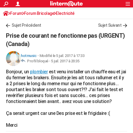
ACTUALITÉS
Forum
Forum Bricolage
Connexion
Electricité
S'inscrire
Rechercher
Société
Education
Villes
Politique
Faits Divers
Monde
+
SPORT
Sujet Précédent
Sujet Suivant
Football
Cyclisme
Forum
Coupe du monde 2026
Tennis
Rugby
CULTURE
Prise de courant ne fonctionne pas (URGENT)
TNT
Cinéma
Musique
Programme TV
Streaming
Sorties cinéma
+
(Canada)
FINANCE
Impôts
Immobilier
Banque
Crédit
Retraite
Epargne
Risques naturels par ville
Assurance
AUTO
hotmusic
-
Modifié le 5 juil. 2017 à 17:33
Profil bloqué -
5 juil. 2017 à 20:35
Réserver un essai
Berlines
Forum auto
Essais
Citadines
SUV
+
HIGH-TECH
Bonjour, un
plombier
est venu installer un chauffe eau et jai
du fermer les brakers. Ensuite je les ait tous rallumer et il y
Meilleur smartphone
Ordinateurs
Guide high-tech
Mobiles
Internet
Jeux vidéo
+
BRICOLAGE
a 2 prises le long du meme mur qui ne fonctionne plus...
pourtant les braker sont tous ouvert?!? J'ai fait le test et
Aménagement intérieur
Cuisine
Jardinage
+
Forum
Extérieur
Salle de bains
Rangement
WEEK-END
revérifier plusieurs fois et sans succès... ces prises
fonctionnaient bien avant.. avez vous une solution?
Escapades
Expositions
Week-end nature
Guides de France
Patrimoine
Musées
+
LIFESTYLE
Ça serait urgent car une Des prise est le frigidaire :(
Bien-être
Mode
+
Art de vivre
Loisirs
Modes de vie
SANTE
Merci
Guide de la santé
Médicaments
+
Alimentation
Maladies
Sommeil
VOYAGE