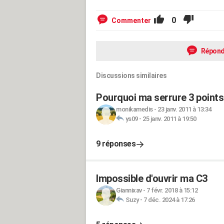
0
Commenter
Répond
Discussions similaires
Pourquoi ma serrure 3 points
monikamedis
-
23 janv. 2011 à 13:34
ys09
-
25 janv. 2011 à 19:50
9 réponses
Impossible d'ouvrir ma C3
Giannixav
-
7 févr. 2018 à 15:12
Suzy
-
7 déc. 2024 à 17:26