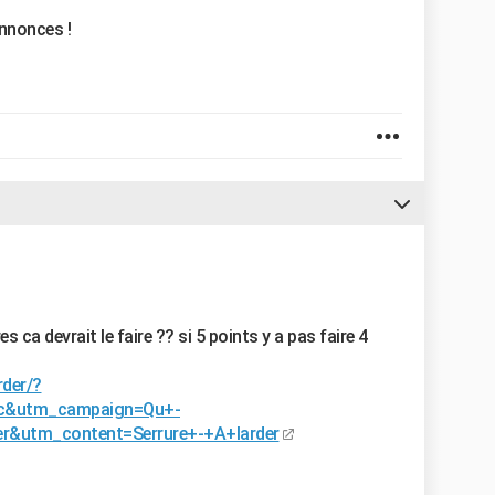
annonces !
es ca devrait le faire ?? si 5 points y a pas faire 4
rder/?
c&utm_campaign=Qu+-
er&utm_content=Serrure+-+A+larder