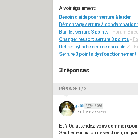
A voir également:
Besoin d'aide pour serrure à larder
Démontage serrure à condamnation
Barillet serrure 3 points
-
Forum Brico
Changer ressort serrure 3 points
-
Fo
Retirer cylindre serrure sans clé
✓
-
F
Serrure 3 points dysfonctionnement
3 réponses
RÉPONSE 1 / 3
gt.55
2 086
17 juil. 2017 à 23:11
Et ? Qu'attendez-vous comme répons
Sauf erreur, ici on ne vend rien, on pa