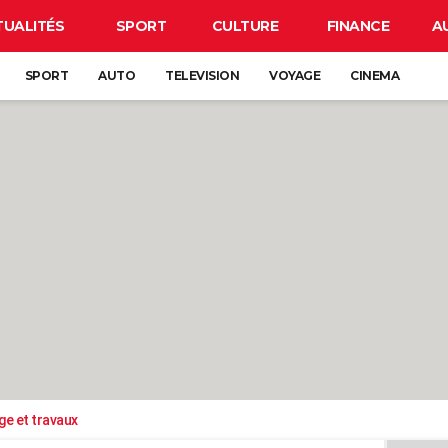
TUALITÉS
SPORT
CULTURE
FINANCE
A
SPORT
AUTO
TELEVISION
VOYAGE
CINEMA
ge et travaux