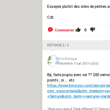
Essayez plutôt des sites de petites 
Cdt.
0
Commenter
RÉPONSE 2 / 3
Profil bloqué
Modifié le 17 juil. 2017 à 23:32
Bjr, faite joujou avec cei ?? 200 serrur
points ; si .... etc
https://www.bricozor.com/serrure-la
utm_source=bing&utm_medium=cp
+Serrure&utm_term=+serrure++lard
"Open your eyes & Think different" (C.Demoy)