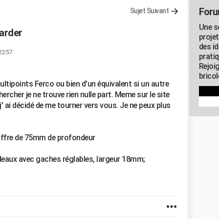
Foru
Sujet Suivant
Une s
larder
proje
des id
22:57
pratiq
Rejoi
brico
ultipoints Ferco ou bien d'un équivalent si un autre
ercher je ne trouve rien nulle part. Meme sur le site
j' ai décidé de me tourner vers vous. Je ne peux plus
 coffre de 75mm de profondeur
ouleaux avec gaches réglables, largeur 18mm;