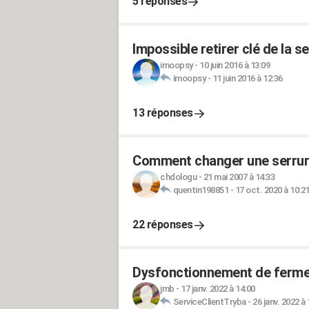
5 réponses
Impossible retirer clé de la s
imoopsy
-
10 juin 2016 à 13:09
imoopsy
-
11 juin 2016 à 12:36
13 réponses
Comment changer une serrure
chdologu
-
21 mai 2007 à 14:33
quentin198851
-
17 oct. 2020 à 10:2
22 réponses
Dysfonctionnement de fermet
jmb
-
17 janv. 2022 à 14:00
ServiceClientTryba
-
26 janv. 2022 à 