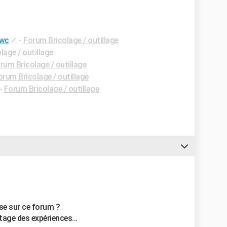
 wc
✓
-
Forum Bricolage / outillage
lage / outillage
rum Bricolage / outillage
orum Bricolage / outillage
-
Forum Bricolage / outillage
e sur ce forum ?
rtage des expériences...