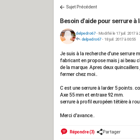
Sujet Précédent
Besoin d'aide pour serrure à 
delpedro67
-
Modifié le 17 juil. 2017 à 
delpedro67
-
18 juil. 2017 à 00:55
Je suis à la recherche d'une serrure m
fabricant en propose mais j ai beau ch
de la marque. Apres deux quincaillers 
fermer chez moi..
C est une serrure à larder 5 points.
Axe 55 mm et entraxe 92 mm.
serrure à profil européen têtière à r
Merci d'avance..
Répondre (3)
Partager