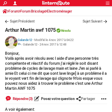
ACTUALITÉS
Forum
Forum Bricolage
Connexion
Electroménager
S'inscrire
Rechercher
Société
Education
Villes
Politique
Faits Divers
Monde
+
SPORT
Sujet Précédent
Sujet Suivant
Football
Cyclisme
Forum
Coupe du monde 2026
Tennis
Rugby
CULTURE
Arthur Martin awf 1075
Résolu
TNT
Cinéma
Musique
Programme TV
Streaming
Sorties cinéma
+
FINANCE
Galande12
-
Modifié le 4 nov. 2017 à 04:22
Galande12 -
24 nov. 2017 à 12:48
Impôts
Immobilier
Banque
Crédit
Retraite
Epargne
Risques naturels par ville
Assurance
AUTO
Bonjour,
Réserver un essai
Berlines
Forum auto
Essais
Citadines
SUV
+
HIGH-TECH
Voilà après avoir résolu avec l aide d’une personne très
compétente et réactif du forum j’ai réglé le soit disant
Meilleur smartphone
Ordinateurs
Guide high-tech
Mobiles
Internet
Jeux vidéo
+
BRICOLAGE
problème de cycles de lavage main et laine J’en ai parlé à
amie Et celui ci me dit que sont lave linge] à un problème il a
Aménagement intérieur
Cuisine
Jardinage
+
Forum
Extérieur
Salle de bains
Rangement
WEEK-END
le voyant vert fin de lavage qui clignote 9fois esque vous
pouvez nous aidez à trouver le problème c’est une Arthur
Escapades
Expositions
Week-end nature
Guides de France
Patrimoine
Musées
+
LIFESTYLE
Martin AWF 1075
Bien-être
Mode
+
Art de vivre
Loisirs
Modes de vie
SANTE
Répondre (3)
Posez votre question
Partager
Guide de la santé
Médicaments
+
Alimentation
Maladies
Sommeil
VOYAGE
A voir également: