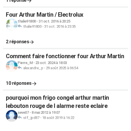
1 réponse
Four Arthur Martin / Electrolux
thalie91800
-
31 oct. 2016 à 20:25
thalie91800
-
31 oct. 2016 à 23:35
2 réponses
Comment faire fonctionner four Arthur Martin
Pierre_M
-
23 oct. 2024 à 18:03
alexandre_p
-
29 août 2025 à 06:54
10 réponses
pourquoi mon frigo congel arthur martin
lebouton rouge de l alarme reste eclaire
seve07
-
8 mai 2012 à 19:07
stf_jpd87
-
18 août 2019 à 16:22