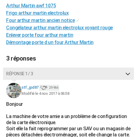
Arthur Martin awf 1075
City break
Voyage de noces
Climat
Destinations
Voyage nature
Forum
+
PHOTO
Frigo arthur martin electrolux
GUIDES D'ACHAT
Four arthur martin ancien notice
✓
Congélateur arthur martin electrolux voyant rouge
BONS PLANS
Enlever porte four arthur martin
Démontage porte d un four Arthur Martin
CARTE DE VOEUX
Carte Bonne année
Carte Pâques
Carte de Noël
Carte Saint-Valentin
Carte d'anniversaire
DICTIONNAIRE
3 réponses
Biographies
Expressions
Dictionnaire
Citations
Proverbes
PROGRAMME TV
RÉPONSE 1 / 3
COPAINS D'AVANT
stf_jpd87
29 966
Se connecter
Collèges
Universités
Service militaire
S'inscrire
Lycées
Primaires
Entreprises
Avis de recherche
Modifié le 4 nov. 2017 à 06:58
AVIS DE DÉCÈS
Bonjour
FORUM
La machine de votre amie a un problème de configuration
Lifestyle
Sport
Television
Cinema
Bricolage
Culture
Auto
Voyage
de la carte électronique.
Soit elle la fait reprogrammer par un SAV ou un magasin de
pièces détachées électroménager, soit elle change la carte.