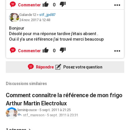
0
Commenter
Galande12
>
stf_jpd87
24 nov. 2017 à 12:48
Bonjour
Désolé pour ma réponse tardive j’étais absent .
Oui il y’a une référence j’ai trouvé merci beaucoup
0
Commenter
Répondre
Posez votre question
Discussions similaires
Comment connaître la référence de mon frigo
Arthur Martin Electrolux
leminipouce
-
5 sept. 2011 à 21:25
stf_mareson
-
5 sept. 2011 à 23:31