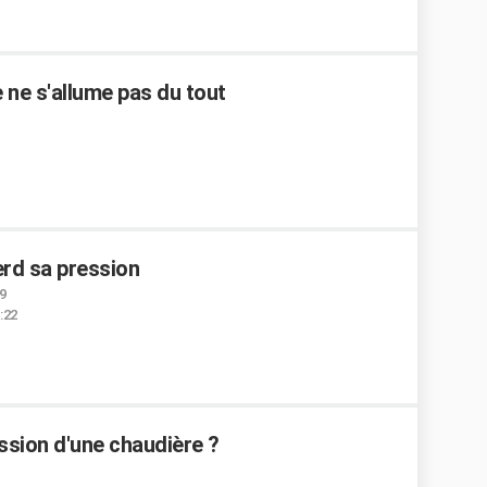
e ne s'allume pas du tout
rd sa pression
39
1:22
ssion d'une chaudière ?