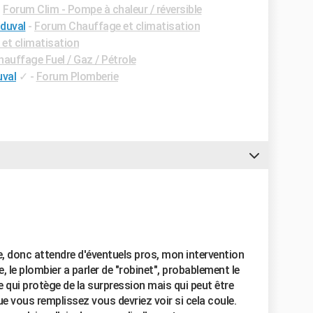
-
Forum Clim - Pompe à chaleur / réversible
 duval
-
Forum Chauffage et climatisation
et climatisation
auffage Fuel / Gaz / Pétrole
uval
✓
-
Forum Plomberie
e, donc attendre d'éventuels pros, mon intervention
 le plombier a parler de "robinet", probablement le
 qui protège de la surpression mais qui peut être
ue vous remplissez vous devriez voir si cela coule.