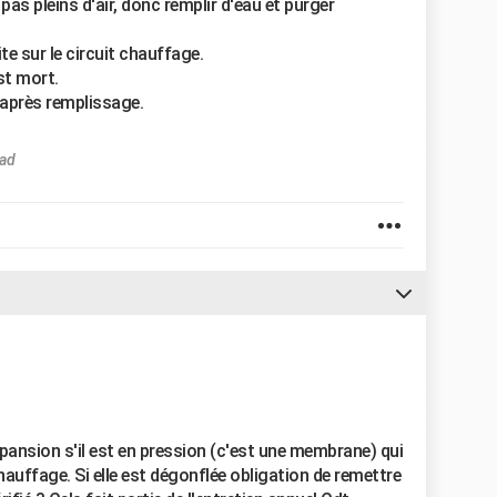
 pas pleins d'air, donc remplir d'eau et purger
te sur le circuit chauffage.
st mort.
t après remplissage.
Pad
xpansion s'il est en pression (c'est une membrane) qui
auffage. Si elle est dégonflée obligation de remettre