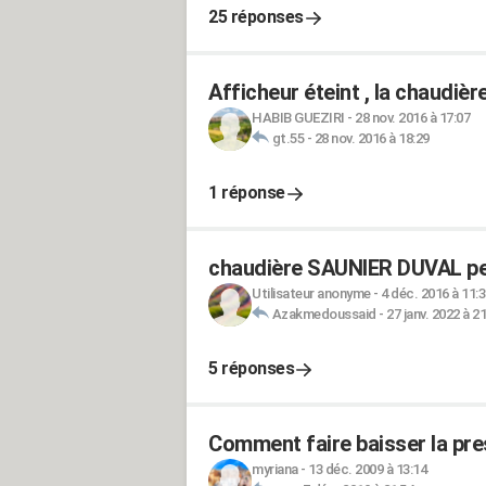
25 réponses
Afficheur éteint , la chaudièr
HABIB GUEZIRI
-
28 nov. 2016 à 17:07
gt.55
-
28 nov. 2016 à 18:29
1 réponse
chaudière SAUNIER DUVAL pe
Utilisateur anonyme
-
4 déc. 2016 à 11:
Azakmedoussaid
-
27 janv. 2022 à 2
5 réponses
Comment faire baisser la pre
myriana
-
13 déc. 2009 à 13:14