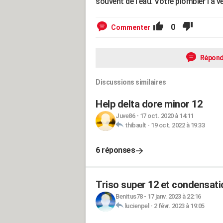
souvent de l'eau. Votre plombier l'a vé
0
Commenter
Répond
Discussions similaires
Help delta dore minor 12
Juve86
-
17 oct. 2020 à 14:11
thibault
-
19 oct. 2022 à 19:33
6 réponses
Triso super 12 et condensat
Benitus78
-
17 janv. 2023 à 22:16
lucienpel
-
2 févr. 2023 à 19:05