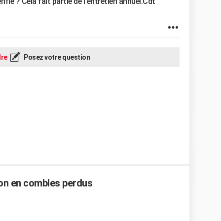
rifié ? Cela fait partie de l'entretien annuel.Cdt
re
Posez votre question
ion en combles perdus