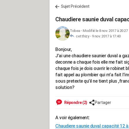
Sujet Précédent
Chaudiere saunie duval capac
Tobea
-
Modifié le 8 nov. 2017 à 20:27
cetthizy -
9 nov. 2017 à 17:40
Bonjour,
J’ai une chaudiere saunier duval a gaz d
deconne a chaque fois elle me fait sig
chaque fois je dois ouvrir le robinet b
fait appel au plombier qui m’a fait l’in
sous pretexte qu’il ne tient plus ,fra
solution?
Répondre (2)
Partager
A voir également:
Chaudiere saunie duval capacité 12 à