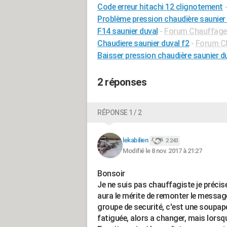
Code erreur hitachi 12 clignotement
Problème pression chaudière saunier
F14 saunier duval
-
Forum Chauffage 
Chaudiere saunier duval f2
-
Forum Ch
Baisser pression chaudière saunier d
2 réponses
RÉPONSE 1 / 2
lekabilien
2 243
Modifié le 8 nov. 2017 à 21:27
Bonsoir
Je ne suis pas chauffagiste je précis
aura le mérite de remonter le message,
groupe de securité, c'est une soupape
fatiguée, alors a changer, mais lorsq