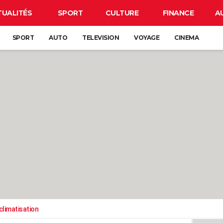
TUALITÉS
SPORT
CULTURE
FINANCE
A
SPORT
AUTO
TELEVISION
VOYAGE
CINEMA
climatisation