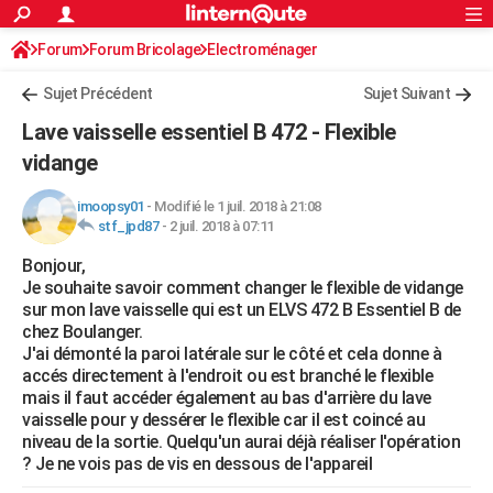
ACTUALITÉS
Forum
Forum Bricolage
Connexion
Electroménager
S'inscrire
Rechercher
Société
Education
Villes
Politique
Faits Divers
Monde
+
SPORT
Sujet Précédent
Sujet Suivant
Football
Cyclisme
Forum
Coupe du monde 2026
Tennis
Rugby
CULTURE
Lave vaisselle essentiel B 472 - Flexible
TNT
Cinéma
Musique
Programme TV
Streaming
Sorties cinéma
+
vidange
FINANCE
Impôts
Immobilier
Banque
Crédit
Retraite
Epargne
Risques naturels par ville
Assurance
AUTO
imoopsy01
-
Modifié le 1 juil. 2018 à 21:08
stf_jpd87
-
2 juil. 2018 à 07:11
Réserver un essai
Berlines
Forum auto
Essais
Citadines
SUV
+
HIGH-TECH
Bonjour,
Je souhaite savoir comment changer le flexible de vidange
Meilleur smartphone
Ordinateurs
Guide high-tech
Mobiles
Internet
Jeux vidéo
+
BRICOLAGE
sur mon lave vaisselle qui est un ELVS 472 B Essentiel B de
chez Boulanger.
Aménagement intérieur
Cuisine
Jardinage
+
Forum
Extérieur
Salle de bains
Rangement
WEEK-END
J'ai démonté la paroi latérale sur le côté et cela donne à
accés directement à l'endroit ou est branché le flexible
Escapades
Expositions
Week-end nature
Guides de France
Patrimoine
Musées
+
LIFESTYLE
mais il faut accéder également au bas d'arrière du lave
vaisselle pour y dessérer le flexible car il est coincé au
Bien-être
Mode
+
Art de vivre
Loisirs
Modes de vie
SANTE
niveau de la sortie. Quelqu'un aurai déjà réaliser l'opération
? Je ne vois pas de vis en dessous de l'appareil
Guide de la santé
Médicaments
+
Alimentation
Maladies
Sommeil
VOYAGE