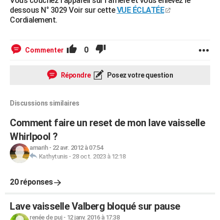
Vous couchez l'appareil sur l'arrière et vous enlevez le
dessous N° 3029 Voir sur cette
VUE ÉCLATÉE
Cordialement.
0
Commenter
Répondre
Posez votre question
Discussions similaires
Comment faire un reset de mon lave vaisselle
Whirlpool ?
amarih
-
22 avr. 2012 à 07:54
Kathytunis
-
28 oct. 2023 à 12:18
20 réponses
Lave vaisselle Valberg bloqué sur pause
renée de puj
-
12 janv. 2016 à 17:38