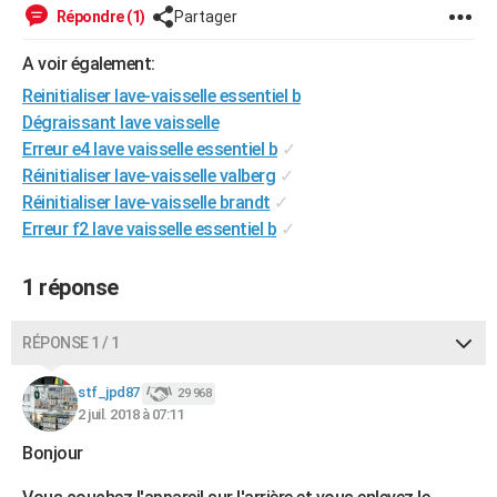
Répondre (1)
Partager
City break
Voyage de noces
Climat
Destinations
Voyage nature
Forum
+
PHOTO
A voir également:
GUIDES D'ACHAT
Reinitialiser lave-vaisselle essentiel b
BONS PLANS
Dégraissant lave vaisselle
Erreur e4 lave vaisselle essentiel b
✓
CARTE DE VOEUX
Réinitialiser lave-vaisselle valberg
✓
Carte Bonne année
Carte Pâques
Carte de Noël
Carte Saint-Valentin
Carte d'anniversaire
Réinitialiser lave-vaisselle brandt
✓
DICTIONNAIRE
Erreur f2 lave vaisselle essentiel b
✓
Biographies
Expressions
Dictionnaire
Citations
Proverbes
PROGRAMME TV
1 réponse
COPAINS D'AVANT
Se connecter
Collèges
Universités
Service militaire
S'inscrire
Lycées
Primaires
Entreprises
Avis de recherche
AVIS DE DÉCÈS
RÉPONSE 1 / 1
FORUM
stf_jpd87
29 968
2 juil. 2018 à 07:11
Lifestyle
Sport
Television
Cinema
Bricolage
Culture
Auto
Voyage
Bonjour