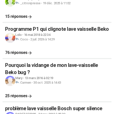
_citronpresse
-
19 déc. 2025 à 11:02
15 réponses
Programme P1 qui clignote lave vaisselle Beko
Lolo
-
16 mai 2018 à 22:34
Coco
-
2 juil. 2026 à 14:29
76 réponses
Pourquoi la vidange de mon lave-vaisselle
Beko bug ?
Mary
-
13 mars 2016 à 02:19
Carmen
-
30 oct. 2025 à 14:43
25 réponses
problème lave vaisselle Bosch super silence