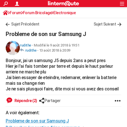
ACTUALITÉS
Forum
Forum Bricolage
Connexion
Electronique
S'inscrire
Rechercher
Société
Education
Villes
Politique
Faits Divers
Monde
+
SPORT
Sujet Précédent
Sujet Suivant
Football
Cyclisme
Forum
Coupe du monde 2026
Tennis
Rugby
CULTURE
Probleme de son sur Samsung J
TNT
Cinéma
Musique
Programme TV
Streaming
Sorties cinéma
+
FINANCE
rudithe
-
Modifié le 9 août 2018 à 19:51
rudithe
-
13 août 2018 à 20:09
Impôts
Immobilier
Banque
Crédit
Retraite
Epargne
Risques naturels par ville
Assurance
AUTO
Bonjour, jai un samsung J5 depuis 2ans a peut pres
Réserver un essai
Berlines
Forum auto
Essais
Citadines
SUV
+
HIGH-TECH
Hier je l'ai fais tomber par terre et depuis le haut parleur
arriere ne marche plu
Meilleur smartphone
Ordinateurs
Guide high-tech
Mobiles
Internet
Jeux vidéo
+
BRICOLAGE
Jai bien essayer de eteindre, redemarer, enlever la batterie
mais sa change rien
Aménagement intérieur
Cuisine
Jardinage
+
Forum
Extérieur
Salle de bains
Rangement
WEEK-END
Je ne sais plusquoi faire, dite moi si vous avez des conseil
Escapades
Expositions
Week-end nature
Guides de France
Patrimoine
Musées
+
LIFESTYLE
Répondre (2)
Partager
Bien-être
Mode
+
Art de vivre
Loisirs
Modes de vie
SANTE
A voir également:
Probleme de son sur Samsung J
Guide de la santé
Médicaments
+
Alimentation
Maladies
Sommeil
VOYAGE