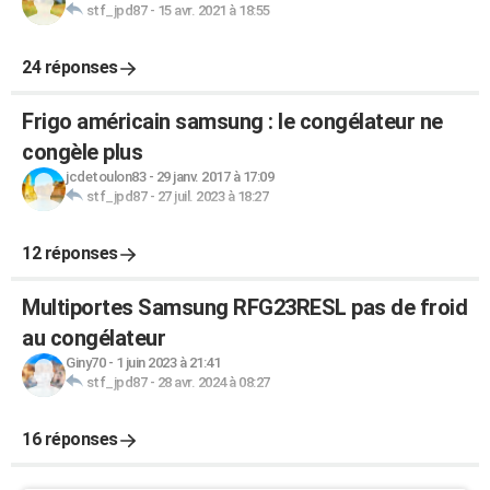
stf_jpd87
-
15 avr. 2021 à 18:55
24 réponses
Frigo américain samsung : le congélateur ne
congèle plus
jcdetoulon83
-
29 janv. 2017 à 17:09
stf_jpd87
-
27 juil. 2023 à 18:27
12 réponses
Multiportes Samsung RFG23RESL pas de froid
au congélateur
Giny70
-
1 juin 2023 à 21:41
stf_jpd87
-
28 avr. 2024 à 08:27
16 réponses