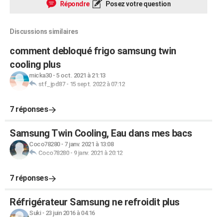
Répondre
Posez votre question
Discussions similaires
comment debloqué frigo samsung twin
cooling plus
micka30
-
5 oct. 2021 à 21:13
stf_jpd87
-
15 sept. 2022 à 07:12
7 réponses
Samsung Twin Cooling, Eau dans mes bacs
Coco78280
-
7 janv. 2021 à 13:08
Coco78280
-
9 janv. 2021 à 20:12
7 réponses
Réfrigérateur Samsung ne refroidit plus
Suki
-
23 juin 2016 à 04:16