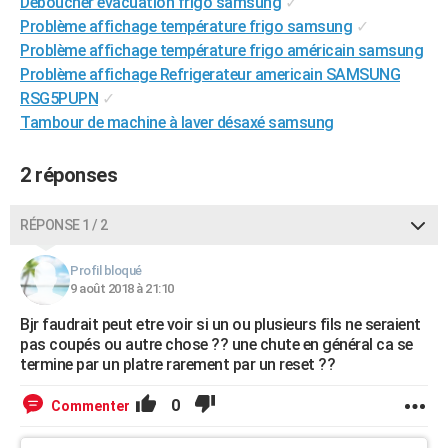
Déboucher évacuation frigo samsung
✓
City break
Voyage de noces
Climat
Destinations
Voyage nature
Forum
+
PHOTO
Problème affichage température frigo samsung
✓
Problème affichage température frigo américain samsung
GUIDES D'ACHAT
Problème affichage Refrigerateur americain SAMSUNG
RSG5PUPN
✓
BONS PLANS
Tambour de machine à laver désaxé samsung
CARTE DE VOEUX
2 réponses
Carte Bonne année
Carte Pâques
Carte de Noël
Carte Saint-Valentin
Carte d'anniversaire
DICTIONNAIRE
Biographies
Expressions
Dictionnaire
Citations
Proverbes
RÉPONSE 1 / 2
PROGRAMME TV
COPAINS D'AVANT
Profil bloqué
9 août 2018 à 21:10
Se connecter
Collèges
Universités
Service militaire
S'inscrire
Lycées
Primaires
Entreprises
Avis de recherche
AVIS DE DÉCÈS
Bjr faudrait peut etre voir si un ou plusieurs fils ne seraient
pas coupés ou autre chose ?? une chute en général ca se
FORUM
termine par un platre rarement par un reset ??
Lifestyle
Sport
Television
Cinema
Bricolage
Culture
Auto
Voyage
0
Commenter