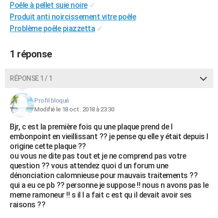
Poêle à pellet suie noire
✓
City break
Voyage de noces
Climat
Destinations
Voyage nature
Forum
+
PHOTO
Produit anti noircissement vitre poêle
Problème poêle piazzetta
✓
GUIDES D'ACHAT
BONS PLANS
1 réponse
CARTE DE VOEUX
RÉPONSE 1 / 1
Carte Bonne année
Carte Pâques
Carte de Noël
Carte Saint-Valentin
Carte d'anniversaire
DICTIONNAIRE
Profil bloqué
Biographies
Expressions
Dictionnaire
Citations
Proverbes
Modifié le 18 oct. 2018 à 23:30
PROGRAMME TV
Bjr, c est la première fois qu une plaque prend de l
COPAINS D'AVANT
embonpoint en vieillissant ?? je pense qu elle y était depuis l
origine cette plaque ??
Se connecter
Collèges
Universités
Service militaire
S'inscrire
Lycées
Primaires
Entreprises
Avis de recherche
AVIS DE DÉCÈS
ou vous ne dite pas tout et je ne comprend pas votre
question ?? vous attendez quoi d un forum une
FORUM
dénonciation calomnieuse pour mauvais traitements ??
qui a eu ce pb ?? personne je suppose !! nous n avons pas le
Lifestyle
Sport
Television
Cinema
Bricolage
Culture
Auto
Voyage
meme ramoneur !! s il l a fait c est qu il devait avoir ses
raisons ??