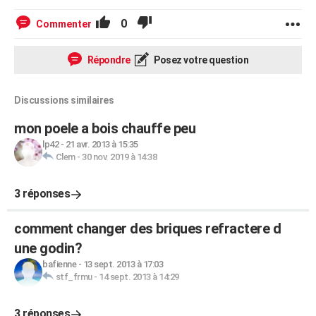
0
Commenter
Répondre
Posez votre question
Discussions similaires
mon poele a bois chauffe peu
lp42
-
21 avr. 2013 à 15:35
Clem
-
30 nov. 2019 à 14:38
3 réponses
comment changer des briques refractere d
une godin?
bafienne
-
13 sept. 2013 à 17:03
stf_frmu
-
14 sept. 2013 à 14:29
3 réponses