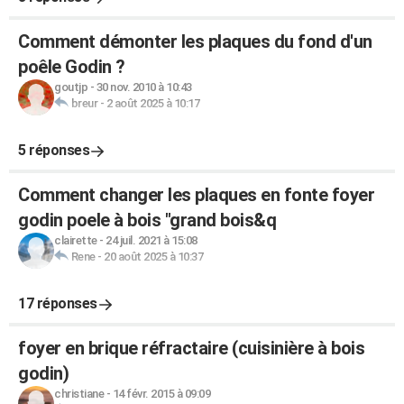
Comment démonter les plaques du fond d'un
poêle Godin ?
goutjp
-
30 nov. 2010 à 10:43
breur
-
2 août 2025 à 10:17
5 réponses
Comment changer les plaques en fonte foyer
godin poele à bois "grand bois&q
clairette
-
24 juil. 2021 à 15:08
Rene
-
20 août 2025 à 10:37
17 réponses
foyer en brique réfractaire (cuisinière à bois
godin)
christiane
-
14 févr. 2015 à 09:09