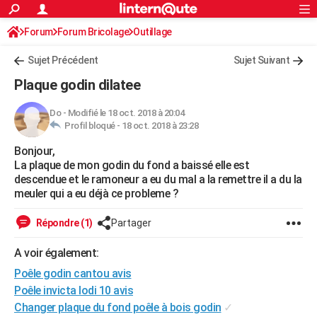
ACTUALITÉS
Forum
Forum Bricolage
Connexion
Outillage
S'inscrire
Rechercher
Société
Education
Villes
Politique
Faits Divers
Monde
+
SPORT
Sujet Précédent
Sujet Suivant
Football
Cyclisme
Forum
Coupe du monde 2026
Tennis
Rugby
CULTURE
Plaque godin dilatee
TNT
Cinéma
Musique
Programme TV
Streaming
Sorties cinéma
+
FINANCE
Do
-
Modifié le 18 oct. 2018 à 20:04
Profil bloqué -
18 oct. 2018 à 23:28
Impôts
Immobilier
Banque
Crédit
Retraite
Epargne
Risques naturels par ville
Assurance
AUTO
Bonjour,
Réserver un essai
Berlines
Forum auto
Essais
Citadines
SUV
+
HIGH-TECH
La plaque de mon godin du fond a baissé elle est
descendue et le ramoneur a eu du mal a la remettre il a du la
Meilleur smartphone
Ordinateurs
Guide high-tech
Mobiles
Internet
Jeux vidéo
+
BRICOLAGE
meuler qui a eu déjà ce probleme ?
Aménagement intérieur
Cuisine
Jardinage
+
Forum
Extérieur
Salle de bains
Rangement
WEEK-END
Répondre (1)
Partager
Escapades
Expositions
Week-end nature
Guides de France
Patrimoine
Musées
+
LIFESTYLE
A voir également:
Poêle godin cantou avis
Bien-être
Mode
+
Art de vivre
Loisirs
Modes de vie
SANTE
Poêle invicta lodi 10 avis
Guide de la santé
Médicaments
+
Alimentation
Maladies
Sommeil
VOYAGE
Changer plaque du fond poêle à bois godin
✓