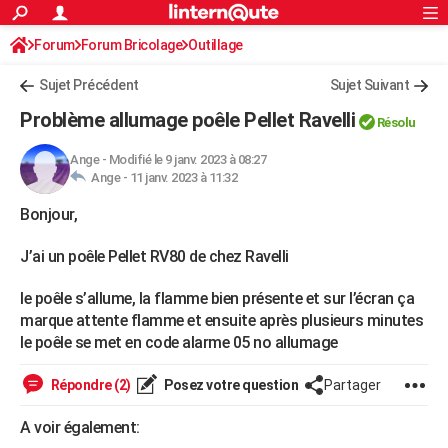
ACTUALITÉS
Forum
Forum Bricolage
Connexion
Outillage
S'inscrire
Rechercher
Société
Education
Villes
Politique
Faits Divers
Monde
+
SPORT
Sujet Précédent
Sujet Suivant
Football
Cyclisme
Forum
Coupe du monde 2026
Tennis
Rugby
CULTURE
Problème allumage poêle Pellet Ravelli
Résolu
TNT
Cinéma
Musique
Programme TV
Streaming
Sorties cinéma
+
FINANCE
Ange
-
Modifié le 9 janv. 2023 à 08:27
Ange -
11 janv. 2023 à 11:32
Impôts
Immobilier
Banque
Crédit
Retraite
Epargne
Risques naturels par ville
Assurance
AUTO
Bonjour,
Réserver un essai
Berlines
Forum auto
Essais
Citadines
SUV
+
HIGH-TECH
J’ai un poêle Pellet RV80 de chez Ravelli
Meilleur smartphone
Ordinateurs
Guide high-tech
Mobiles
Internet
Jeux vidéo
+
BRICOLAGE
le poêle s’allume, la flamme bien présente et sur l’écran ça
Aménagement intérieur
Cuisine
Jardinage
+
Forum
Extérieur
Salle de bains
Rangement
WEEK-END
marque attente flamme et ensuite après plusieurs minutes
le poêle se met en code alarme 05 no allumage
Escapades
Expositions
Week-end nature
Guides de France
Patrimoine
Musées
+
LIFESTYLE
Répondre (2)
Posez votre question
Partager
Bien-être
Mode
+
Art de vivre
Loisirs
Modes de vie
SANTE
A voir également:
Guide de la santé
Médicaments
+
Alimentation
Maladies
Sommeil
VOYAGE