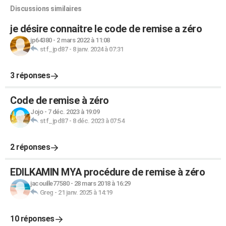
Discussions similaires
je désire connaitre le code de remise a zéro
jp64380
-
2 mars 2022 à 11:08
stf_jpd87
-
8 janv. 2024 à 07:31
3 réponses
Code de remise à zéro
Jojo
-
7 déc. 2023 à 19:09
stf_jpd87
-
8 déc. 2023 à 07:54
2 réponses
EDILKAMIN MYA procédure de remise à zéro
jacouille77580
-
28 mars 2018 à 16:29
Greg
-
21 janv. 2025 à 14:19
10 réponses