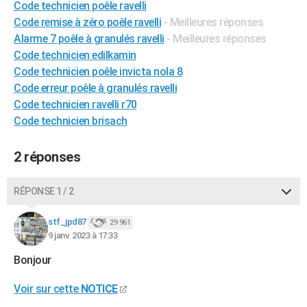
Code technicien poêle ravelli
City break
Voyage de noces
Climat
Destinations
Voyage nature
Forum
+
PHOTO
Code remise à zéro poêle ravelli
- Meilleures réponses
Alarme 7 poêle à granulés ravelli
- Meilleures réponses
GUIDES D'ACHAT
Code technicien edilkamin
Code technicien poêle invicta nola 8
BONS PLANS
Code erreur poêle à granulés ravelli
CARTE DE VOEUX
Code technicien ravelli r70
Code technicien brisach
Carte Bonne année
Carte Pâques
Carte de Noël
Carte Saint-Valentin
Carte d'anniversaire
DICTIONNAIRE
Biographies
Expressions
Dictionnaire
Citations
Proverbes
2 réponses
PROGRAMME TV
COPAINS D'AVANT
RÉPONSE 1 / 2
Se connecter
Collèges
Universités
Service militaire
S'inscrire
Lycées
Primaires
Entreprises
Avis de recherche
AVIS DE DÉCÈS
stf_jpd87
29 961
9 janv. 2023 à 17:33
FORUM
Bonjour
Lifestyle
Sport
Television
Cinema
Bricolage
Culture
Auto
Voyage
Voir sur cette
NOTICE