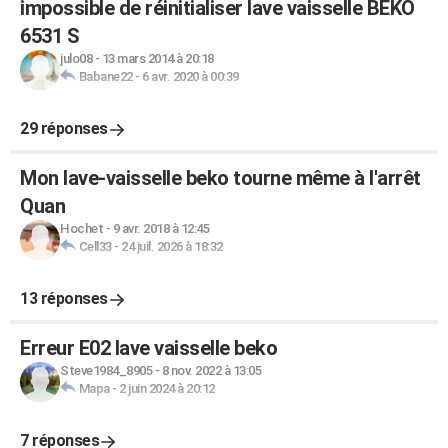
impossible de réinitialiser lave vaisselle BEKO
6531 S
julo08
-
13 mars 2014 à 20:18
Babane22
-
6 avr. 2020 à 00:39
29 réponses
Mon lave-vaisselle beko tourne même à l'arrêt
Quan
Hochet
-
9 avr. 2018 à 12:45
Cell33
-
24 juil. 2026 à 18:32
13 réponses
Erreur E02 lave vaisselle beko
Steve1984_8905
-
8 nov. 2022 à 13:05
Mapa
-
2 juin 2024 à 20:12
7 réponses