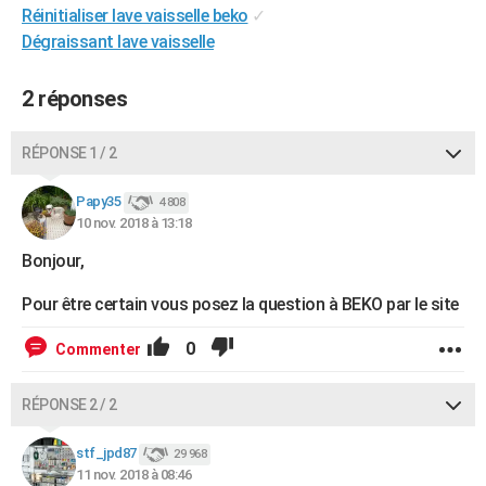
Réinitialiser lave vaisselle beko
✓
City break
Voyage de noces
Climat
Destinations
Voyage nature
Forum
+
PHOTO
Dégraissant lave vaisselle
GUIDES D'ACHAT
2 réponses
BONS PLANS
RÉPONSE 1 / 2
CARTE DE VOEUX
Carte Bonne année
Carte Pâques
Carte de Noël
Carte Saint-Valentin
Carte d'anniversaire
DICTIONNAIRE
Papy35
4 808
10 nov. 2018 à 13:18
Biographies
Expressions
Dictionnaire
Citations
Proverbes
PROGRAMME TV
Bonjour,
COPAINS D'AVANT
Pour être certain vous posez la question à BEKO par le site
Se connecter
Collèges
Universités
Service militaire
S'inscrire
Lycées
Primaires
Entreprises
Avis de recherche
AVIS DE DÉCÈS
0
Commenter
FORUM
RÉPONSE 2 / 2
Lifestyle
Sport
Television
Cinema
Bricolage
Culture
Auto
Voyage
stf_jpd87
29 968
11 nov. 2018 à 08:46