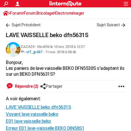
ACTUALITÉS
Forum
Forum Bricolage
Connexion
Electroménager
S'inscrire
Rechercher
Société
Education
Villes
Politique
Faits Divers
Monde
+
SPORT
Sujet Précédent
Sujet Suivant
Football
Cyclisme
Forum
Coupe du monde 2026
Tennis
Rugby
CULTURE
LAVE VAISSELLE beko dfn5631S
TNT
Cinéma
Musique
Programme TV
Streaming
Sorties cinéma
+
FINANCE
ZAZA59
-
Modifié le 10 nov. 2018 à 12:37
stf_jpd87
-
11 nov. 2018 à 08:46
Impôts
Immobilier
Banque
Crédit
Retraite
Epargne
Risques naturels par ville
Assurance
AUTO
Bonjour,
Réserver un essai
Berlines
Forum auto
Essais
Citadines
SUV
+
HIGH-TECH
Les paniers de lave vaisselle BEKO DFN5530S s'adaptent ils
sur un BEKO DFN5631S?
Meilleur smartphone
Ordinateurs
Guide high-tech
Mobiles
Internet
Jeux vidéo
+
BRICOLAGE
Répondre (2)
Partager
Aménagement intérieur
Cuisine
Jardinage
+
Forum
Extérieur
Salle de bains
Rangement
WEEK-END
A voir également:
Escapades
Expositions
Week-end nature
Guides de France
Patrimoine
Musées
+
LIFESTYLE
LAVE VAISSELLE beko dfn5631S
Bien-être
Mode
+
Art de vivre
Loisirs
Modes de vie
Voyant lave vaisselle beko
SANTE
E01 lave vaisselle beko
Guide de la santé
Médicaments
+
Alimentation
Maladies
Sommeil
VOYAGE
Erreur E01 lave-vaisselle BEKO DIN58S1