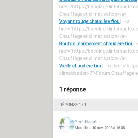
href="https://bricolage.linternaute
Chauffage et climatisation</a>
Voyant rouge chaudière fioul
- <a
href="https://bricolage.linternaute
Chauffage et climatisation</a>
Bouton réarmement chaudière fioul
href="https://bricolage.linternaute
Chauffage et climatisation</a>
Vieille chaudière fioul
- <a href="http
climatisation-7">Forum Chauffage et
1 réponse
RÉPONSE 1 / 1
Profil bloqué
Modifié le 10 nov. 2018 à 16:08