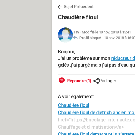
Sujet Précédent
Chaudière fioul
Tay
-
Modifié le 10 nov. 2018 à 13:41
Profil bloqué -
10 nov. 2018 à 16:0
Bonjour,
J'ai un problème sur mon
réducteur d
gelés .j'ai purgé mais j'ai pas d'eau q
Répondre (1)
Partager
A voir également:
Chaudière fioul
Chaudière fioul de dietrich ancien mo
href="https://bricolage.linternaute
Chauffage et climatisation</a>
Chaudiere fioul demarre puis s'arrete