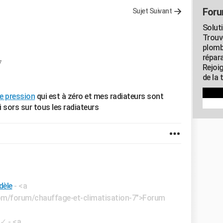
Foru
Sujet Suivant
Solut
Trouv
plomb
répar
7
Rejoi
de la 
e pression
qui est à zéro et mes radiateurs sont
ui sors sur tous les radiateurs
dèle
- <a
.com/forum/chauffage-et-climatisation-7">Forum
✓
- <a