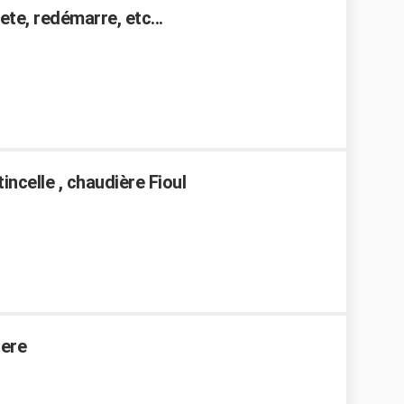
ete, redémarre, etc...
incelle , chaudière Fioul
iere