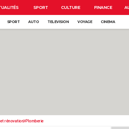
TUALITÉS
SPORT
CULTURE
FINANCE
A
SPORT
AUTO
TELEVISION
VOYAGE
CINEMA
et rénovation
Plomberie