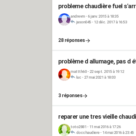
probleme chaudière fuel s'arr
andrevm
-
6 janv. 2015 à 18:35
jason045
-
12 déc. 2017 à 16:53
28 réponses
problème d allumage, pas d ét
mattth60
-
22 sept. 2015 à 19:12
luc
-
27 mai 2021 à 18:03
3 réponses
reparer une tres vieille chaud
toto2881
-
11 mai 2016 à 17:26
docchaudiere
-
14 mai 2016 à 23:45