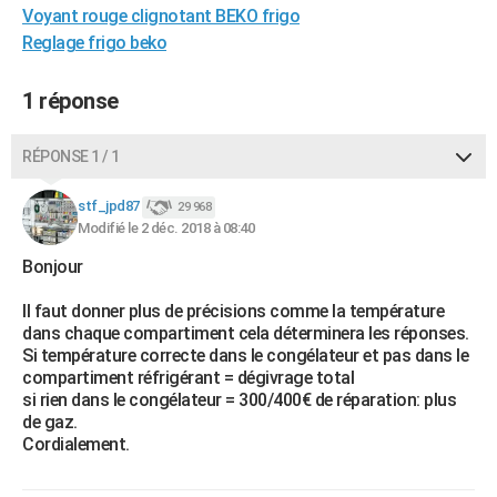
Voyant rouge clignotant BEKO frigo
City break
Voyage de noces
Climat
Destinations
Voyage nature
Forum
+
PHOTO
Reglage frigo beko
GUIDES D'ACHAT
1 réponse
BONS PLANS
RÉPONSE 1 / 1
CARTE DE VOEUX
Carte Bonne année
Carte Pâques
Carte de Noël
Carte Saint-Valentin
Carte d'anniversaire
DICTIONNAIRE
stf_jpd87
29 968
Modifié le 2 déc. 2018 à 08:40
Biographies
Expressions
Dictionnaire
Citations
Proverbes
PROGRAMME TV
Bonjour
COPAINS D'AVANT
Il faut donner plus de précisions comme la température
dans chaque compartiment cela déterminera les réponses.
Se connecter
Collèges
Universités
Service militaire
S'inscrire
Lycées
Primaires
Entreprises
Avis de recherche
AVIS DE DÉCÈS
Si température correcte dans le congélateur et pas dans le
compartiment réfrigérant = dégivrage total
FORUM
si rien dans le congélateur = 300/400€ de réparation: plus
de gaz.
Lifestyle
Sport
Television
Cinema
Bricolage
Culture
Auto
Voyage
Cordialement.