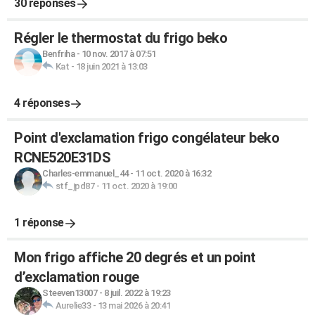
30 réponses
Régler le thermostat du frigo beko
Benfriha
-
10 nov. 2017 à 07:51
Kat
-
18 juin 2021 à 13:03
4 réponses
Point d'exclamation frigo congélateur beko
RCNE520E31DS
Charles-emmanuel_44
-
11 oct. 2020 à 16:32
stf_jpd87
-
11 oct. 2020 à 19:00
1 réponse
Mon frigo affiche 20 degrés et un point
d’exclamation rouge
Steeven13007
-
8 juil. 2022 à 19:23
Aurelie33
-
13 mai 2026 à 20:41