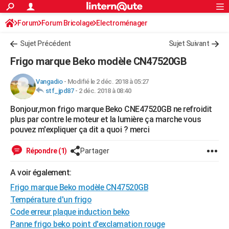
ACTUALITÉS
Forum
Forum Bricolage
Connexion
Electroménager
S'inscrire
Rechercher
Société
Education
Villes
Politique
Faits Divers
Monde
+
SPORT
Sujet Précédent
Sujet Suivant
Football
Cyclisme
Forum
Coupe du monde 2026
Tennis
Rugby
CULTURE
Frigo marque Beko modèle CN47520GB
TNT
Cinéma
Musique
Programme TV
Streaming
Sorties cinéma
+
FINANCE
Vangadio
-
Modifié le 2 déc. 2018 à 05:27
stf_jpd87
-
2 déc. 2018 à 08:40
Impôts
Immobilier
Banque
Crédit
Retraite
Epargne
Risques naturels par ville
Assurance
AUTO
Bonjour,mon frigo marque Beko CNE47520GB ne refroidit
Réserver un essai
Berlines
Forum auto
Essais
Citadines
SUV
+
HIGH-TECH
plus par contre le moteur et la lumière ça marche vous
pouvez m'expliquer ça dit a quoi ? merci
Meilleur smartphone
Ordinateurs
Guide high-tech
Mobiles
Internet
Jeux vidéo
+
BRICOLAGE
Répondre (1)
Partager
Aménagement intérieur
Cuisine
Jardinage
+
Forum
Extérieur
Salle de bains
Rangement
WEEK-END
A voir également:
Escapades
Expositions
Week-end nature
Guides de France
Patrimoine
Musées
+
LIFESTYLE
Frigo marque Beko modèle CN47520GB
Bien-être
Mode
+
Art de vivre
Loisirs
Modes de vie
Température d'un frigo
SANTE
Code erreur plaque induction beko
Guide de la santé
Médicaments
+
Alimentation
Maladies
Sommeil
VOYAGE
Panne frigo beko point d'exclamation rouge