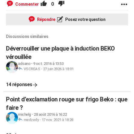
0
Commenter
Répondre
Posez votre question
Discussions similaires
Déverrouiller une plaque à induction BEKO
vérouillée
adsano
-
9 oct. 2016 à 13:53
VSCREAS
-
27 juin 2026 à 18:01
14 réponses
Point d’exclamation rouge sur frigo Beko : que
faire ?
michelg
-
28 août 2016 à 16:22
medzedy
-
17 nov. 2021 à 18:28