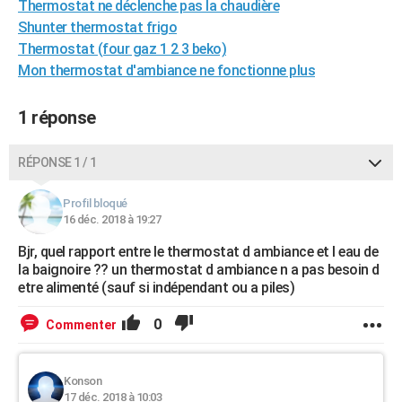
Thermostat ne déclenche pas la chaudière
City break
Voyage de noces
Climat
Destinations
Voyage nature
Forum
+
PHOTO
Shunter thermostat frigo
Thermostat (four gaz 1 2 3 beko)
GUIDES D'ACHAT
Mon thermostat d'ambiance ne fonctionne plus
BONS PLANS
1 réponse
CARTE DE VOEUX
Carte Bonne année
Carte Pâques
Carte de Noël
Carte Saint-Valentin
Carte d'anniversaire
RÉPONSE 1 / 1
DICTIONNAIRE
Biographies
Expressions
Dictionnaire
Citations
Proverbes
PROGRAMME TV
Profil bloqué
16 déc. 2018 à 19:27
COPAINS D'AVANT
Bjr, quel rapport entre le thermostat d ambiance et l eau de
la baignoire ?? un thermostat d ambiance n a pas besoin d
Se connecter
Collèges
Universités
Service militaire
S'inscrire
Lycées
Primaires
Entreprises
Avis de recherche
AVIS DE DÉCÈS
etre alimenté (sauf si indépendant ou a piles)
FORUM
0
Commenter
Lifestyle
Sport
Television
Cinema
Bricolage
Culture
Auto
Voyage
Konson
17 déc. 2018 à 10:03