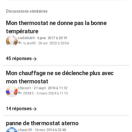
Discussions similaires
Mon thermostat ne donne pas la bonne
température
cedddu69
-
6 janv. 2017 à 20:19
Icare95
-
26 avr. 2022 à 20:54
45 réponses
Mon chauffage ne se déclenche plus avec
mon thermostat
chicon1
-
21 sept. 2010 à 11:12
DENIS
-
3 mars 2024 à 11:13
14 réponses
panne de thermostat aterno
chauc59
-
16 nov. 2014 à 22:48