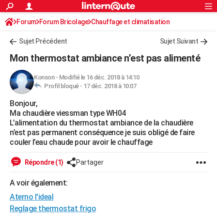
ACTUALITÉS
Forum
Forum Bricolage
Connexion
Chauffage et climatisation
S'inscrire
Rechercher
Société
Education
Villes
Politique
Faits Divers
Monde
+
SPORT
Sujet Précédent
Sujet Suivant
Football
Cyclisme
Forum
Coupe du monde 2026
Tennis
Rugby
CULTURE
Mon thermostat ambiance n’est pas alimenté
TNT
Cinéma
Musique
Programme TV
Streaming
Sorties cinéma
+
FINANCE
Konson
-
Modifié le 16 déc. 2018 à 14:10
Profil bloqué -
17 déc. 2018 à 10:07
Impôts
Immobilier
Banque
Crédit
Retraite
Epargne
Risques naturels par ville
Assurance
AUTO
Bonjour,
Réserver un essai
Berlines
Forum auto
Essais
Citadines
SUV
+
HIGH-TECH
Ma chaudière viessman type WH04
L’alimentation du thermostat ambiance de la chaudière
Meilleur smartphone
Ordinateurs
Guide high-tech
Mobiles
Internet
Jeux vidéo
+
BRICOLAGE
n’est pas permanent conséquence je suis obligé de faire
couler l’eau chaude pour avoir le chauffage
Aménagement intérieur
Cuisine
Jardinage
+
Forum
Extérieur
Salle de bains
Rangement
WEEK-END
Répondre (1)
Partager
Escapades
Expositions
Week-end nature
Guides de France
Patrimoine
Musées
+
LIFESTYLE
A voir également:
Bien-être
Mode
+
Art de vivre
Loisirs
Modes de vie
SANTE
Aterno l'ideal
Guide de la santé
Médicaments
+
Alimentation
Maladies
Sommeil
Reglage thermostat frigo
VOYAGE