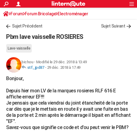
ACTUALITÉS
Forum
Forum Bricolage
Connexion
Electroménager
S'inscrire
Rechercher
Société
Education
Villes
Politique
Faits Divers
Monde
+
SPORT
Sujet Précédent
Sujet Suivant
Football
Cyclisme
Forum
Coupe du monde 2026
Tennis
Rugby
CULTURE
Pbm lave vaisselle ROSIERES
TNT
Cinéma
Musique
Programme TV
Streaming
Sorties cinéma
+
FINANCE
Lave-vaisselle
Impôts
Immobilier
Banque
Crédit
Retraite
Epargne
Risques naturels par ville
Assurance
AUTO
bichou
-
Modifié le 29 déc. 2018 à 13:49
stf_jpd87
-
29 déc. 2018 à 17:49
Réserver un essai
Berlines
Forum auto
Essais
Citadines
SUV
+
HIGH-TECH
Bonjour,
Meilleur smartphone
Ordinateurs
Guide high-tech
Mobiles
Internet
Jeux vidéo
+
BRICOLAGE
Depuis hier mon LV de la marques rosieres RLF 616 E
Aménagement intérieur
Cuisine
Jardinage
+
Forum
Extérieur
Salle de bains
Rangement
WEEK-END
affiche erreur EF!!!
Je pensais que cela viendrai du joint étancheité de la porte
Escapades
Expositions
Week-end nature
Guides de France
Patrimoine
Musées
+
LIFESTYLE
car dès que je le mettais en route il y avait une fuite en bas
de la porte et 2 min après le démarrage il bipait en affichant
Bien-être
Mode
+
Art de vivre
Loisirs
Modes de vie
SANTE
"EF".
Savez-vous que signifie ce code et d'ou peut venir le PBM?
Guide de la santé
Médicaments
+
Alimentation
Maladies
Sommeil
VOYAGE