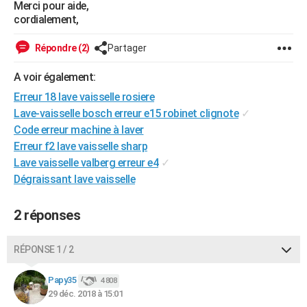
Merci pour aide,
City break
Voyage de noces
Climat
Destinations
Voyage nature
Forum
+
PHOTO
cordialement,
GUIDES D'ACHAT
Répondre (2)
Partager
BONS PLANS
A voir également:
Erreur 18 lave vaisselle rosiere
CARTE DE VOEUX
Lave-vaisselle bosch erreur e15 robinet clignote
✓
Carte Bonne année
Carte Pâques
Carte de Noël
Carte Saint-Valentin
Carte d'anniversaire
DICTIONNAIRE
Code erreur machine à laver
Erreur f2 lave vaisselle sharp
Biographies
Expressions
Dictionnaire
Citations
Proverbes
PROGRAMME TV
Lave vaisselle valberg erreur e4
✓
Dégraissant lave vaisselle
COPAINS D'AVANT
Se connecter
Collèges
Universités
Service militaire
S'inscrire
Lycées
Primaires
Entreprises
Avis de recherche
AVIS DE DÉCÈS
2 réponses
FORUM
RÉPONSE 1 / 2
Lifestyle
Sport
Television
Cinema
Bricolage
Culture
Auto
Voyage
Papy35
4 808
29 déc. 2018 à 15:01