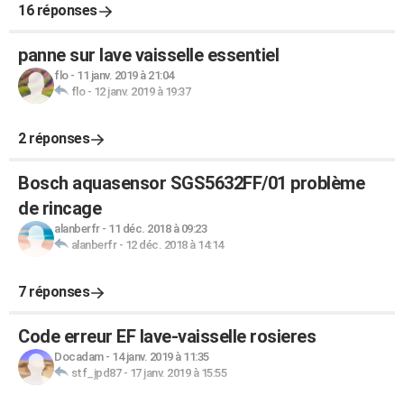
16 réponses
panne sur lave vaisselle essentiel
flo
-
11 janv. 2019 à 21:04
flo
-
12 janv. 2019 à 19:37
2 réponses
Bosch aquasensor SGS5632FF/01 problème
de rincage
alanberfr
-
11 déc. 2018 à 09:23
alanberfr
-
12 déc. 2018 à 14:14
7 réponses
Code erreur EF lave-vaisselle rosieres
Docadam
-
14 janv. 2019 à 11:35
stf_jpd87
-
17 janv. 2019 à 15:55