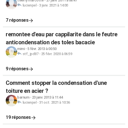
thierry marcotte
-
27 janv. 2011 à 08:47
lucienpel
-
3 janv. 2021 à 14:00
7 réponses
remontee d'eau par cappilarite dans le feutre
anticondensation des toles bacacie
mimi
-
5 févr. 2013 à 00:50
stf_jpd87
-
25 févr. 2020 à 06:59
9 réponses
Comment stopper la condensation d'une
toiture en acier ?
barnum
-
23 janv. 2013 à 11:44
lucienpel
-
31 oct. 2021 à 10:36
19 réponses