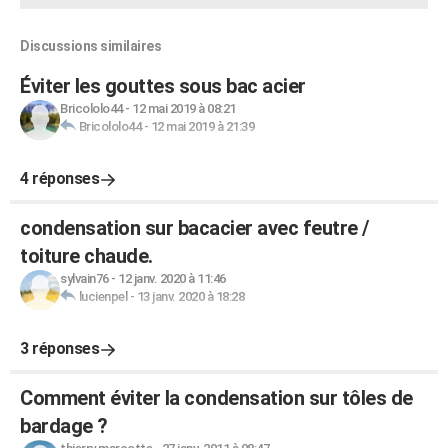
Discussions similaires
Éviter les gouttes sous bac acier
Bricololo44
-
12 mai 2019 à 08:21
Bricololo44
-
12 mai 2019 à 21:39
4 réponses
condensation sur bacacier avec feutre /
toiture chaude.
sylvain76
-
12 janv. 2020 à 11:46
lucienpel
-
13 janv. 2020 à 18:28
3 réponses
Comment éviter la condensation sur tôles de
bardage ?