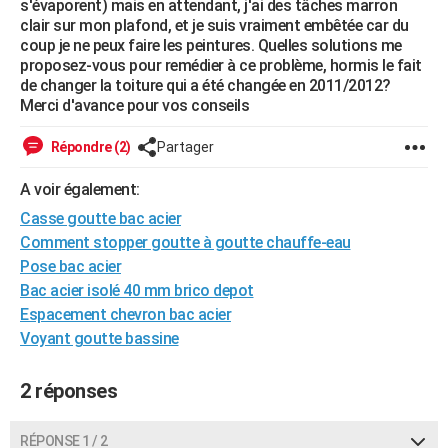
s'évaporent) mais en attendant, j'ai des tâches marron
City break
Voyage de noces
Climat
Destinations
Voyage nature
Forum
+
clair sur mon plafond, et je suis vraiment embêtée car du
PHOTO
coup je ne peux faire les peintures. Quelles solutions me
proposez-vous pour remédier à ce problème, hormis le fait
GUIDES D'ACHAT
de changer la toiture qui a été changée en 2011/2012?
Merci d'avance pour vos conseils
BONS PLANS
CARTE DE VOEUX
Répondre (2)
Partager
Carte Bonne année
Carte Pâques
Carte de Noël
Carte Saint-Valentin
Carte d'anniversaire
DICTIONNAIRE
A voir également:
Casse goutte bac acier
Biographies
Expressions
Dictionnaire
Citations
Proverbes
PROGRAMME TV
Comment stopper goutte à goutte chauffe-eau
Pose bac acier
COPAINS D'AVANT
Bac acier isolé 40 mm brico depot
Se connecter
Collèges
Universités
Service militaire
S'inscrire
Lycées
Primaires
Entreprises
Avis de recherche
AVIS DE DÉCÈS
Espacement chevron bac acier
Voyant goutte bassine
FORUM
Lifestyle
Sport
Television
Cinema
Bricolage
Culture
Auto
Voyage
2 réponses
RÉPONSE 1 / 2