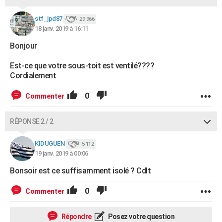
stf_jpd87
29 966
18 janv. 2019 à 16:11
Bonjour
Est-ce que votre sous-toit est ventilé????
Cordialement
0
Commenter
RÉPONSE 2 / 2
KIDUGUEN
5 112
19 janv. 2019 à 00:06
Bonsoir est ce suffisamment isolé ? Cdlt
0
Commenter
Répondre
Posez votre question