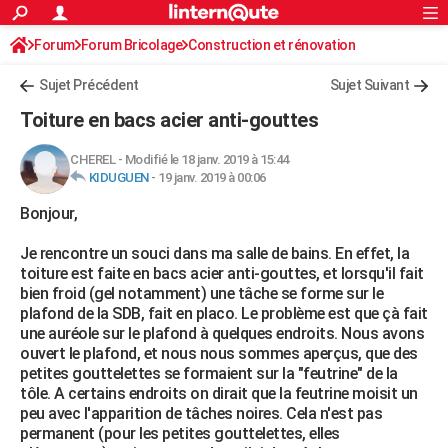
ACTUALITÉS
Forum
Forum Bricolage
Connexion
Construction et rénovation
S'inscrire
Rechercher
Société
Education
Villes
Politique
Faits Divers
Monde
+
SPORT
Charpente, toiture, combles
Sujet Précédent
Sujet Suivant
Football
Cyclisme
Forum
Coupe du monde 2026
Tennis
Rugby
CULTURE
Toiture en bacs acier anti-gouttes
TNT
Cinéma
Musique
Programme TV
Streaming
Sorties cinéma
+
FINANCE
CHEREL
-
Modifié le 18 janv. 2019 à 15:44
KIDUGUEN
-
19 janv. 2019 à 00:06
Impôts
Immobilier
Banque
Crédit
Retraite
Epargne
Risques naturels par ville
Assurance
AUTO
Bonjour,
Réserver un essai
Berlines
Forum auto
Essais
Citadines
SUV
+
HIGH-TECH
Je rencontre un souci dans ma salle de bains. En effet, la
Meilleur smartphone
Ordinateurs
Guide high-tech
Mobiles
Internet
Jeux vidéo
+
BRICOLAGE
toiture est faite en bacs acier anti-gouttes, et lorsqu'il fait
bien froid (gel notamment) une tâche se forme sur le
Aménagement intérieur
Cuisine
Jardinage
+
Forum
Extérieur
Salle de bains
Rangement
WEEK-END
plafond de la SDB, fait en placo. Le problème est que çà fait
une auréole sur le plafond à quelques endroits. Nous avons
Escapades
Expositions
Week-end nature
Guides de France
Patrimoine
Musées
+
LIFESTYLE
ouvert le plafond, et nous nous sommes aperçus, que des
petites gouttelettes se formaient sur la "feutrine" de la
Bien-être
Mode
+
Art de vivre
Loisirs
Modes de vie
SANTE
tôle. A certains endroits on dirait que la feutrine moisit un
peu avec l'apparition de tâches noires. Cela n'est pas
Guide de la santé
Médicaments
+
Alimentation
Maladies
Sommeil
VOYAGE
permanent (pour les petites gouttelettes, elles