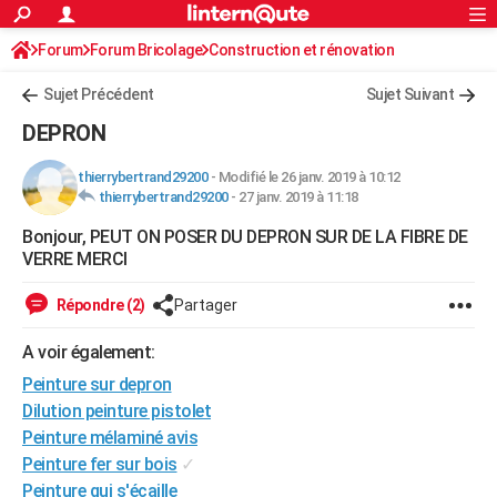
ACTUALITÉS
Forum
Forum Bricolage
Connexion
Construction et rénovation
S'inscrire
Rechercher
Société
Education
Villes
Politique
Faits Divers
Monde
+
SPORT
Peinture, Vernis, Tapissserie
Sujet Précédent
Sujet Suivant
Football
Cyclisme
Forum
Coupe du monde 2026
Tennis
Rugby
CULTURE
DEPRON
TNT
Cinéma
Musique
Programme TV
Streaming
Sorties cinéma
+
FINANCE
thierrybertrand29200
-
Modifié le 26 janv. 2019 à 10:12
thierrybertrand29200
-
27 janv. 2019 à 11:18
Impôts
Immobilier
Banque
Crédit
Retraite
Epargne
Risques naturels par ville
Assurance
AUTO
Bonjour, PEUT ON POSER DU DEPRON SUR DE LA FIBRE DE
Réserver un essai
Berlines
Forum auto
Essais
Citadines
SUV
+
HIGH-TECH
VERRE MERCI
Meilleur smartphone
Ordinateurs
Guide high-tech
Mobiles
Internet
Jeux vidéo
+
BRICOLAGE
Répondre (2)
Partager
Aménagement intérieur
Cuisine
Jardinage
+
Forum
Extérieur
Salle de bains
Rangement
WEEK-END
A voir également:
Escapades
Expositions
Week-end nature
Guides de France
Patrimoine
Musées
+
Peinture sur depron
LIFESTYLE
Dilution peinture pistolet
Bien-être
Mode
+
Art de vivre
Loisirs
Modes de vie
SANTE
Peinture mélaminé avis
Peinture fer sur bois
✓
Guide de la santé
Médicaments
+
Alimentation
Maladies
Sommeil
VOYAGE
Peinture qui s'écaille