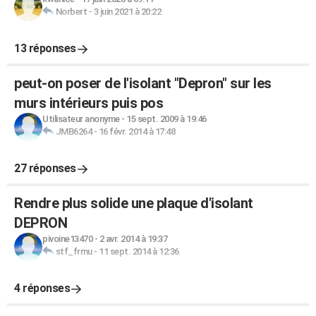
Norbert
-
3 juin 2021 à 20:22
13 réponses
peut-on poser de l'isolant "Depron" sur les
murs intérieurs puis pos
Utilisateur anonyme
-
15 sept. 2009 à 19:46
JMB6264
-
16 févr. 2014 à 17:48
27 réponses
Rendre plus solide une plaque d'isolant
DEPRON
pivoine13470
-
2 avr. 2014 à 19:37
stf_frmu
-
11 sept. 2014 à 12:36
4 réponses