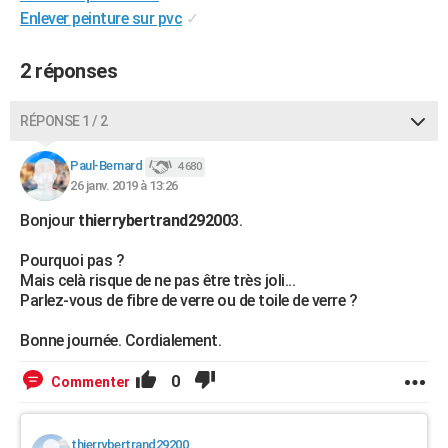
Enlever peinture sur pvc
✓
City break
Voyage de noces
Climat
Destinations
Voyage nature
Forum
+
PHOTO
GUIDES D'ACHAT
2 réponses
BONS PLANS
RÉPONSE 1 / 2
CARTE DE VOEUX
Paul-Bernard
4 680
Carte Bonne année
Carte Pâques
Carte de Noël
Carte Saint-Valentin
Carte d'anniversaire
DICTIONNAIRE
26 janv. 2019 à 13:26
Bonjour
thierrybertrand29200
3.
Biographies
Expressions
Dictionnaire
Citations
Proverbes
PROGRAMME TV
Pourquoi pas ?
COPAINS D'AVANT
Mais celà risque de ne pas être très joli...
Parlez-vous de fibre de verre ou de toile de verre ?
Se connecter
Collèges
Universités
Service militaire
S'inscrire
Lycées
Primaires
Entreprises
Avis de recherche
AVIS DE DÉCÈS
Bonne journée. Cordialement.
FORUM
0
Commenter
Lifestyle
Sport
Television
Cinema
Bricolage
Culture
Auto
Voyage
thierrybertrand29200