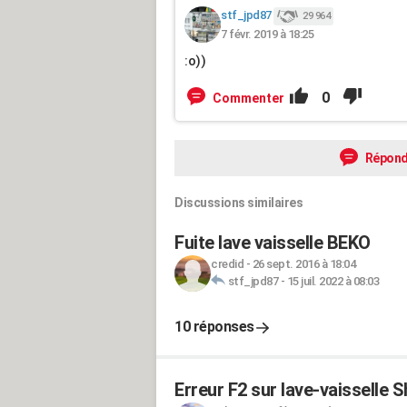
stf_jpd87
29 964
7 févr. 2019 à 18:25
:o))
0
Commenter
Répond
Discussions similaires
Fuite lave vaisselle BEKO
credid
-
26 sept. 2016 à 18:04
stf_jpd87
-
15 juil. 2022 à 08:03
10 réponses
Erreur F2 sur lave-vaisselle 