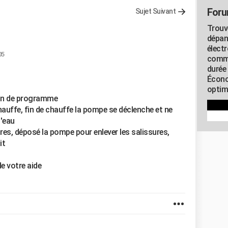
Foru
Sujet Suivant
Trouv
dépan
élect
05
commu
durée
Écono
optimi
 fin de programme
hauffe, fin de chauffe la pompe se déclenche et ne
d'eau
iltres, déposé la pompe pour enlever les salissures,
it
de votre aide