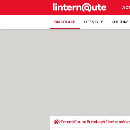
AC
BRICOLAGE
LIFESTYLE
CULTURE
Forum
Forum Bricolage
Electroména