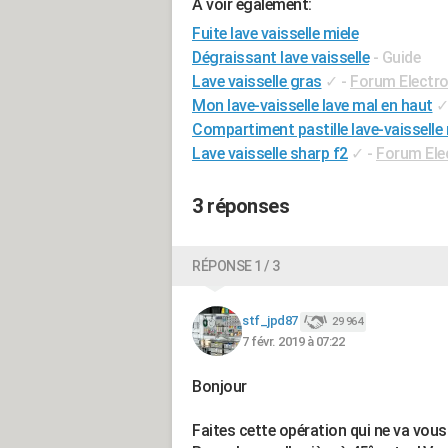
A voir également:
Fuite lave vaisselle miele
Dégraissant lave vaisselle
- Guide
Lave vaisselle gras
✓
-
Forum Electr
Mon lave-vaisselle lave mal en haut
Compartiment pastille lave-vaisselle 
Lave vaisselle sharp f2
✓
-
Forum Ele
3 réponses
RÉPONSE 1 / 3
stf_jpd87
29 964
7 févr. 2019 à 07:22
Bonjour
Faites cette opération qui ne va vous