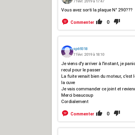
7 févr. 2019 à 17:47
Vous avez sorti la plaque N° 290???
0
Commenter
sp69318
7 févr. 2019 à 18:10
Je viens d'y arriver à l'instant, je pa
recul pour le passer
La fuite venait bien du moteur, c'est l
la cuve
Je vais commander ce joint et reviend
Merci beaucoup
Cordialement
0
Commenter