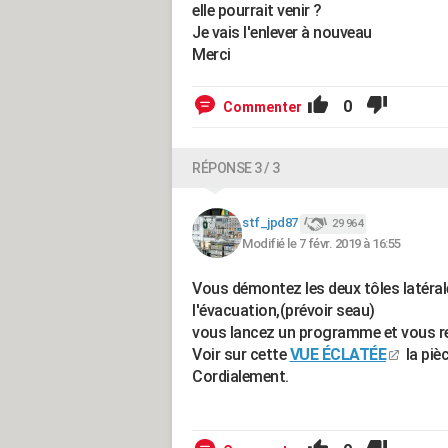
elle pourrait venir ?
Je vais l'enlever à nouveau
Merci
0
Commenter
RÉPONSE 3 / 3
stf_jpd87
29 964
Modifié le 7 févr. 2019 à 16:55
Vous démontez les deux tôles latérales
l'évacuation,(prévoir seau)
vous lancez un programme et vous re
Voir sur cette
VUE ÉCLATÉE
la pièc
Cordialement.