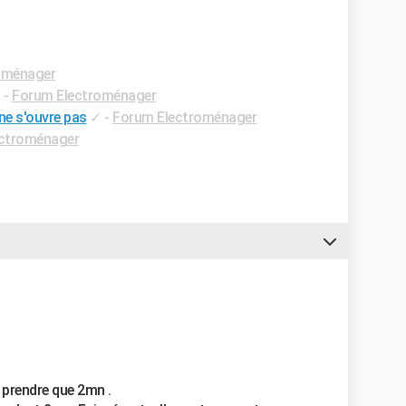
oménager
✓
-
Forum Electroménager
ne s'ouvre pas
✓
-
Forum Electroménager
ctroménager
 prendre que 2mn .