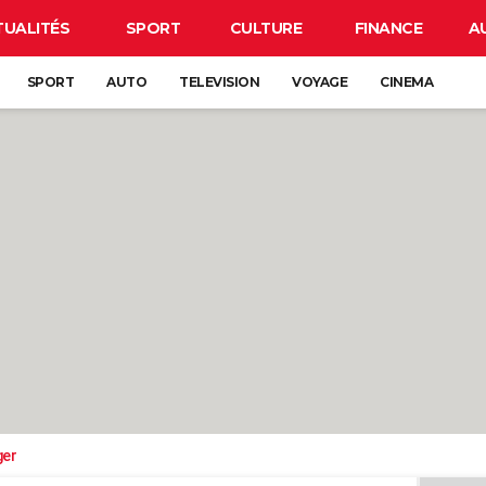
TUALITÉS
SPORT
CULTURE
FINANCE
A
SPORT
AUTO
TELEVISION
VOYAGE
CINEMA
ger