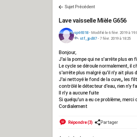
Sujet Précédent
Lave vaisselle Mièle G656
sp69318
-
Modifié le 6 févr. 2019 à 19:
stf_jpd87
-
7 févr. 2019 à 18:25
Bonjour,
J'ai la pompe qui ne s'arrête plus en
Le cycle se déroule normalement, il c
s'arrête plus malgré qu'il n'y ait plus 
J'ai nettoyé le fond de la cuve,, les f
contrôlé le détecteur d'eau, rien n'y fa
Il n'y a aucune fuite
Si quelqu'un a eu ce problème, merci 
Cordialement
Répondre (3)
Partager