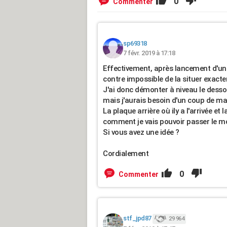
0
Commenter
sp69318
7 févr. 2019 à 17:18
Effectivement, après lancement d'un p
contre impossible de la situer exact
J'ai donc démonter à niveau le dessou
mais j'aurais besoin d'un coup de ma
La plaque arrière où ily a l'arrivée e
comment je vais pouvoir passer le m
Si vous avez une idée ?
Cordialement
0
Commenter
stf_jpd87
29 964