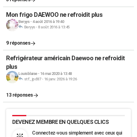
Mon frigo DAEWOO ne refroidit plus
Beryys
-
4 août 2016 à 19:40
Beryys
-
8 août 2016 à 13:45
9 réponses
Refrigérateur américain Daewoo ne refroidit
plus
Louisblaise
-
16 mai 2020 à 13:48
stf_jpd87
-
16 janv. 2026 à 19:26
13 réponses
DEVENEZ MEMBRE EN QUELQUES CLICS
Connectez-vous simplement avec ceux qui