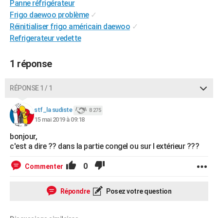
Panne réfrigérateur
City break
Voyage de noces
Climat
Destinations
Voyage nature
Forum
+
PHOTO
Frigo daewoo problème
✓
Réinitialiser frigo américain daewoo
✓
GUIDES D'ACHAT
Refrigerateur vedette
BONS PLANS
1 réponse
CARTE DE VOEUX
Carte Bonne année
Carte Pâques
Carte de Noël
Carte Saint-Valentin
Carte d'anniversaire
RÉPONSE 1 / 1
DICTIONNAIRE
Biographies
Expressions
Dictionnaire
Citations
Proverbes
stf_la sudiste
PROGRAMME TV
8 275
15 mai 2019 à 09:18
COPAINS D'AVANT
bonjour,
c'est a dire ?? dans la partie congel ou sur l extérieur ???
Se connecter
Collèges
Universités
Service militaire
S'inscrire
Lycées
Primaires
Entreprises
Avis de recherche
AVIS DE DÉCÈS
0
Commenter
FORUM
Lifestyle
Sport
Television
Cinema
Bricolage
Culture
Auto
Voyage
Répondre
Posez votre question