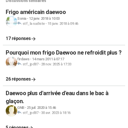
Discussions similaires
Frigo américain daewoo
Sonia
-
12 janv. 2018 à 10:03
stf_la sudiste
-
15 janv. 2018 à 09:46
17 réponses
Pourquoi mon frigo Daewoo ne refroidit plus ?
firdaws
-
14 mars 2011 à 07:17
stf_jpd87
-
28 nov. 2025 à 17:33
26 réponses
Daewoo plus d'arrivée d'eau dans le bac à
glaçon.
GNB
-
25 juil. 2020 à 15:46
stf_jpd87
-
30 avr. 2023 à 18:16
5 réponses