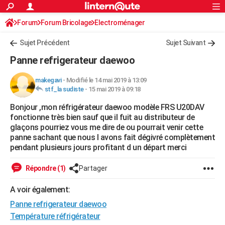
ACTUALITÉS
Forum
Forum Bricolage
Connexion
Electroménager
S'inscrire
Rechercher
Société
Education
Villes
Politique
Faits Divers
Monde
+
SPORT
Sujet Précédent
Sujet Suivant
Football
Cyclisme
Forum
Coupe du monde 2026
Tennis
Rugby
CULTURE
Panne refrigerateur daewoo
TNT
Cinéma
Musique
Programme TV
Streaming
Sorties cinéma
+
FINANCE
makegavi
-
Modifié le 14 mai 2019 à 13:09
stf_la sudiste
-
15 mai 2019 à 09:18
Impôts
Immobilier
Banque
Crédit
Retraite
Epargne
Risques naturels par ville
Assurance
AUTO
Bonjour ,mon réfrigérateur daewoo modèle FRS U20DAV
Réserver un essai
Berlines
Forum auto
Essais
Citadines
SUV
+
HIGH-TECH
fonctionne très bien sauf que il fuit au distributeur de
glaçons pourriez vous me dire de ou pourrait venir cette
Meilleur smartphone
Ordinateurs
Guide high-tech
Mobiles
Internet
Jeux vidéo
+
BRICOLAGE
panne sachant que nous l avons fait dégivré complètement
pendant plusieurs jours profitant d un départ merci
Aménagement intérieur
Cuisine
Jardinage
+
Forum
Extérieur
Salle de bains
Rangement
WEEK-END
Répondre (1)
Partager
Escapades
Expositions
Week-end nature
Guides de France
Patrimoine
Musées
+
LIFESTYLE
A voir également:
Bien-être
Mode
+
Art de vivre
Loisirs
Modes de vie
SANTE
Panne refrigerateur daewoo
Guide de la santé
Médicaments
+
Alimentation
Maladies
Sommeil
Température réfrigérateur
VOYAGE