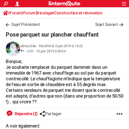
ACTUALITÉS
Forum
Forum Bricolage
Connexion
Construction et rénovation
S'inscrire
Rechercher
Société
Education
Villes
Politique
Faits Divers
Monde
+
SPORT
Sujet Précédent
Sujet Suivant
Football
Cyclisme
Forum
Coupe du monde 2026
Tennis
Rugby
CULTURE
Pose parquet sur plancher chauffant
TNT
Cinéma
Musique
Programme TV
Streaming
Sorties cinéma
+
FINANCE
alimacbile
-
Modifié le 3 juin 2019 à 14:22
JOS -
15 juin 2019 à 00:54
Impôts
Immobilier
Banque
Crédit
Retraite
Epargne
Risques naturels par ville
Assurance
AUTO
Bonjour,
Réserver un essai
Berlines
Forum auto
Essais
Citadines
SUV
+
HIGH-TECH
Je souhaite remplacer du parquet dammeir dans un
immeuble de 1967 avec chauffage au sol par du parquet
Meilleur smartphone
Ordinateurs
Guide high-tech
Mobiles
Internet
Jeux vidéo
+
BRICOLAGE
contrecollé. Le chauffagiste m'indique que la température
de l'eau en sortie de chaudière est à 55 degrés max.
Aménagement intérieur
Cuisine
Jardinage
+
Forum
Extérieur
Salle de bains
Rangement
WEEK-END
Certains vendeurs de parquet me disent que le contrecollé
est adapté, d'autres que non (dans une proportion de 50/50
Escapades
Expositions
Week-end nature
Guides de France
Patrimoine
Musées
+
LIFESTYLE
!)... qui croire ??
Bien-être
Mode
+
Art de vivre
Loisirs
Modes de vie
SANTE
Répondre (2)
Partager
Guide de la santé
Médicaments
+
Alimentation
Maladies
Sommeil
VOYAGE
A voir également: