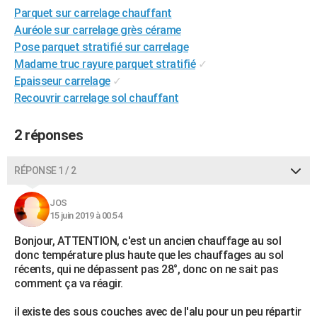
Parquet sur carrelage chauffant
City break
Voyage de noces
Climat
Destinations
Voyage nature
Forum
+
PHOTO
Auréole sur carrelage grès cérame
GUIDES D'ACHAT
Pose parquet stratifié sur carrelage
Madame truc rayure parquet stratifié
✓
BONS PLANS
Epaisseur carrelage
✓
Recouvrir carrelage sol chauffant
CARTE DE VOEUX
Carte Bonne année
Carte Pâques
Carte de Noël
Carte Saint-Valentin
Carte d'anniversaire
DICTIONNAIRE
2 réponses
Biographies
Expressions
Dictionnaire
Citations
Proverbes
PROGRAMME TV
RÉPONSE 1 / 2
COPAINS D'AVANT
JOS
Se connecter
Collèges
Universités
Service militaire
S'inscrire
Lycées
Primaires
Entreprises
Avis de recherche
15 juin 2019 à 00:54
AVIS DE DÉCÈS
Bonjour, ATTENTION, c'est un ancien chauffage au sol
FORUM
donc température plus haute que les chauffages au sol
récents, qui ne dépassent pas 28°, donc on ne sait pas
Lifestyle
Sport
Television
Cinema
Bricolage
Culture
Auto
Voyage
comment ça va réagir.
il existe des sous couches avec de l'alu pour un peu répartir