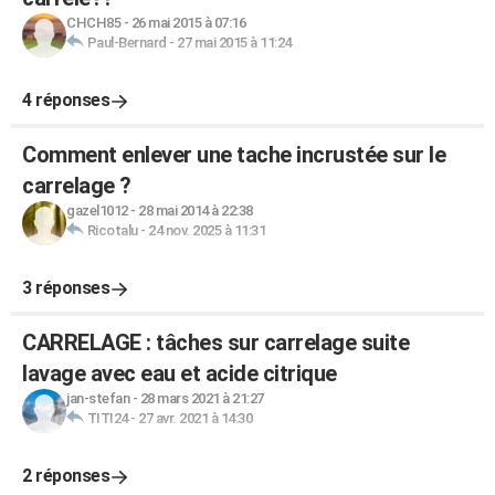
CHCH85
-
26 mai 2015 à 07:16
Paul-Bernard
-
27 mai 2015 à 11:24
4 réponses
Comment enlever une tache incrustée sur le
carrelage ?
gazel1012
-
28 mai 2014 à 22:38
Ricotalu
-
24 nov. 2025 à 11:31
3 réponses
CARRELAGE : tâches sur carrelage suite
lavage avec eau et acide citrique
jan-stefan
-
28 mars 2021 à 21:27
TITI24
-
27 avr. 2021 à 14:30
2 réponses