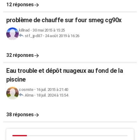
12 réponses
problème de chauffe sur four smeg cg90x
killnad
-
30 mai 2015 à 15:25
stf_jpd87
-
24 août 2019 à 16:26
32 réponses
Eau trouble et dépôt nuageux au fond de la
piscine
cosmite
-
16 juil. 2015 à 21:40
Alma
-
18 juil. 2024 à 15:54
38 réponses