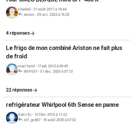
charled
-
21 août 2017 à 19:44
smom
-
29 oct. 2023 à 15:25
4 réponses
Le frigo de mon combiné Ariston ne fait plus
de froid
mazi farid
-
17 juil. 2012 à 09:49
RAPIDO
-
31 déc. 2025 à 07:13
22 réponses
refrigérateur Whirlpool 6th Sense en panne
Dan.I.EL
-
12 févr. 2015 à 11:22
stf_jpd87
-
15 août 2025 à 07:52