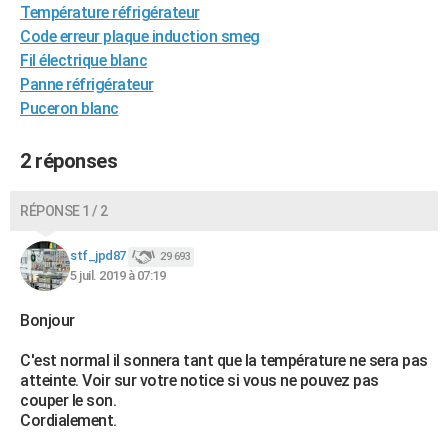
Température réfrigérateur
City break
Voyage de noces
Climat
Destinations
Voyage nature
Forum
+
PHOTO
Code erreur plaque induction smeg
Fil électrique blanc
GUIDES D'ACHAT
Panne réfrigérateur
BONS PLANS
Puceron blanc
CARTE DE VOEUX
2 réponses
Carte Bonne année
Carte Pâques
Carte de Noël
Carte Saint-Valentin
Carte d'anniversaire
DICTIONNAIRE
RÉPONSE 1 / 2
Biographies
Expressions
Dictionnaire
Citations
Proverbes
PROGRAMME TV
stf_jpd87
29 693
COPAINS D'AVANT
5 juil. 2019 à 07:19
Se connecter
Collèges
Universités
Service militaire
S'inscrire
Lycées
Primaires
Entreprises
Avis de recherche
AVIS DE DÉCÈS
Bonjour
FORUM
C'est normal il sonnera tant que la température ne sera pas
atteinte. Voir sur votre notice si vous ne pouvez pas
Lifestyle
Sport
Television
Cinema
Bricolage
Culture
Auto
Voyage
couper le son.
Cordialement.