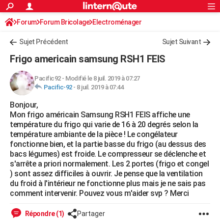
ACTUALITÉS
Forum
Forum Bricolage
Connexion
Electroménager
S'inscrire
Rechercher
Société
Education
Villes
Politique
Faits Divers
Monde
+
SPORT
Sujet Précédent
Sujet Suivant
Football
Cyclisme
Forum
Coupe du monde 2026
Tennis
Rugby
CULTURE
Frigo americain samsung RSH1 FEIS
TNT
Cinéma
Musique
Programme TV
Streaming
Sorties cinéma
+
FINANCE
Pacific92
-
Modifié le 8 juil. 2019 à 07:27
Pacific-92
-
8 juil. 2019 à 07:44
Impôts
Immobilier
Banque
Crédit
Retraite
Epargne
Risques naturels par ville
Assurance
AUTO
Bonjour,
Réserver un essai
Berlines
Forum auto
Essais
Citadines
SUV
+
HIGH-TECH
Mon frigo américain Samsung RSH1 FEIS affiche une
température du frigo qui varie de 16 à 20 degrés selon la
Meilleur smartphone
Ordinateurs
Guide high-tech
Mobiles
Internet
Jeux vidéo
+
BRICOLAGE
température ambiante de la pièce ! Le congélateur
fonctionne bien, et la partie basse du frigo (au dessus des
Aménagement intérieur
Cuisine
Jardinage
+
Forum
Extérieur
Salle de bains
Rangement
WEEK-END
bacs légumes) est froide. Le compresseur se déclenche et
s'arrête a priori normalement. Les 2 portes (frigo et congel
Escapades
Expositions
Week-end nature
Guides de France
Patrimoine
Musées
+
LIFESTYLE
) sont assez difficiles à ouvrir. Je pense que la ventilation
du froid à l'intérieur ne fonctionne plus mais je ne sais pas
Bien-être
Mode
+
Art de vivre
Loisirs
Modes de vie
SANTE
comment intervenir. Pouvez vous m'aider svp ? Merci
Guide de la santé
Médicaments
+
Alimentation
Maladies
Sommeil
VOYAGE
Répondre (1)
Partager