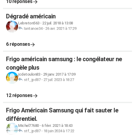
10 réponses
Dégradé américain
Lebreton563
-
22 juil. 2018 à 13:08
Iantanoe34
-
26 avr. 2021 à 17:29
6 réponses
Frigo américain samsung : le congélateur ne
congèle plus
jcdetoulon83
-
29 janv. 2017 à 17:09
stf_jpd87
-
27 juil. 2023 à 18:27
12 réponses
Frigo Américain Samsung qui fait sauter le
différentiel.
Michel77680
-
6 févr. 2021 à 18:43
stf_jpd87
-
18 juin 2024 à 17:22