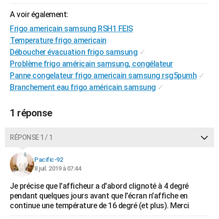
City break
Voyage de noces
Climat
Destinations
Voyage nature
Forum
+
PHOTO
A voir également:
Frigo americain samsung RSH1 FEIS
GUIDES D'ACHAT
Temperature frigo americain
BONS PLANS
Déboucher évacuation frigo samsung
✓
Problème frigo américain samsung, congélateur
CARTE DE VOEUX
Panne congelateur frigo americain samsung rsg5pumh
✓
Branchement eau frigo américain samsung
✓
Carte Bonne année
Carte Pâques
Carte de Noël
Carte Saint-Valentin
Carte d'anniversaire
DICTIONNAIRE
Biographies
Expressions
Dictionnaire
Citations
Proverbes
PROGRAMME TV
1 réponse
COPAINS D'AVANT
RÉPONSE 1 / 1
Se connecter
Collèges
Universités
Service militaire
S'inscrire
Lycées
Primaires
Entreprises
Avis de recherche
AVIS DE DÉCÈS
Pacific-92
8 juil. 2019 à 07:44
FORUM
Je précise que l'afficheur a d'abord clignoté à 4 degré
Lifestyle
Sport
Television
Cinema
Bricolage
Culture
Auto
Voyage
pendant quelques jours avant que l'écran n'affiche en
continue une température de 16 degré (et plus). Merci