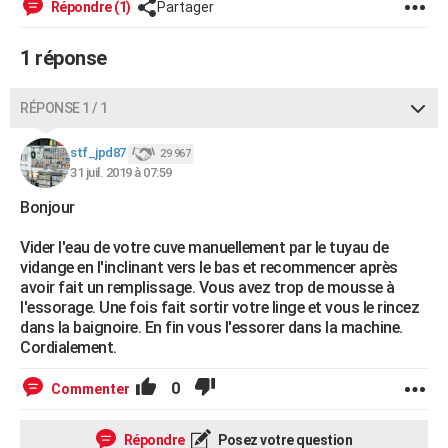
Répondre (1)
Partager
City break
Voyage de noces
Climat
Destinations
Voyage nature
Forum
+
PHOTO
1 réponse
GUIDES D'ACHAT
BONS PLANS
RÉPONSE 1 / 1
CARTE DE VOEUX
stf_jpd87
29 967
31 juil. 2019 à 07:59
Carte Bonne année
Carte Pâques
Carte de Noël
Carte Saint-Valentin
Carte d'anniversaire
DICTIONNAIRE
Bonjour
Biographies
Expressions
Dictionnaire
Citations
Proverbes
PROGRAMME TV
Vider l'eau de votre cuve manuellement par le tuyau de
vidange en l'inclinant vers le bas et recommencer après
COPAINS D'AVANT
avoir fait un remplissage. Vous avez trop de mousse à
Se connecter
Collèges
Universités
Service militaire
S'inscrire
Lycées
Primaires
Entreprises
Avis de recherche
l'essorage. Une fois fait sortir votre linge et vous le rincez
AVIS DE DÉCÈS
dans la baignoire. En fin vous l'essorer dans la machine.
Cordialement.
FORUM
Lifestyle
Sport
Television
Cinema
Bricolage
Culture
Auto
Voyage
0
Commenter
Répondre
Posez votre question