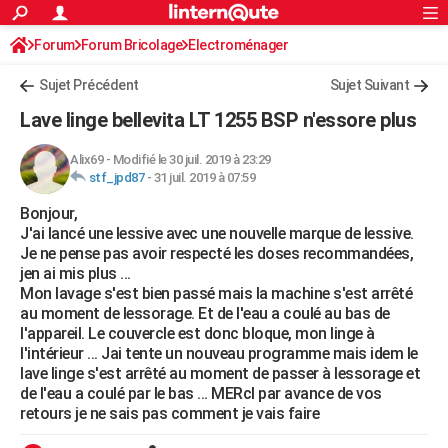
ACTUALITÉS
Forum
Forum Bricolage
Connexion
Electroménager
S'inscrire
Rechercher
Société
Education
Villes
Politique
Faits Divers
Monde
+
SPORT
Sujet Précédent
Sujet Suivant
Football
Cyclisme
Forum
Coupe du monde 2026
Tennis
Rugby
CULTURE
Lave linge bellevita LT 1255 BSP n'essore plus
TNT
Cinéma
Musique
Programme TV
Streaming
Sorties cinéma
+
FINANCE
Alix69
-
Modifié le 30 juil. 2019 à 23:29
stf_jpd87
-
31 juil. 2019 à 07:59
Impôts
Immobilier
Banque
Crédit
Retraite
Epargne
Risques naturels par ville
Assurance
AUTO
Bonjour,
Réserver un essai
Berlines
Forum auto
Essais
Citadines
SUV
+
HIGH-TECH
J'ai lancé une lessive avec une nouvelle marque de lessive.
Je ne pense pas avoir respecté les doses recommandées,
Meilleur smartphone
Ordinateurs
Guide high-tech
Mobiles
Internet
Jeux vidéo
+
BRICOLAGE
jen ai mis plus ...
Mon lavage s'est bien passé mais la machine s'est arrêté
Aménagement intérieur
Cuisine
Jardinage
+
Forum
Extérieur
Salle de bains
Rangement
WEEK-END
au moment de lessorage. Et de l'eau a coulé au bas de
l'appareil. Le couvercle est donc bloque, mon linge à
Escapades
Expositions
Week-end nature
Guides de France
Patrimoine
Musées
+
LIFESTYLE
l'intérieur ... Jai tente un nouveau programme mais idem le
lave linge s'est arrêté au moment de passer à lessorage et
Bien-être
Mode
+
Art de vivre
Loisirs
Modes de vie
SANTE
de l'eau a coulé par le bas ... MERcI par avance de vos
retours je ne sais pas comment je vais faire
Guide de la santé
Médicaments
+
Alimentation
Maladies
Sommeil
VOYAGE