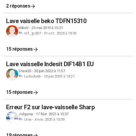
2 réponses
Lave vaiselle beko TDFN15310
MikeV
-
23 mai 2019 à 15:21
stf_jpd87
-
31 oct. 2024 à 18:35
15 réponses
Lave vaisselle Indesit DIF14B1 EU
Steni33
-
30 juin 2022 à 11:57
Ludodu66
-
18 juin 2025 à 14:21
15 réponses
Erreur F2 sur lave-vaisselle Sharp
Johjuma
-
17 févr. 2021 à 15:37
Urve
-
4 nov. 2025 à 10:09
19 réponses