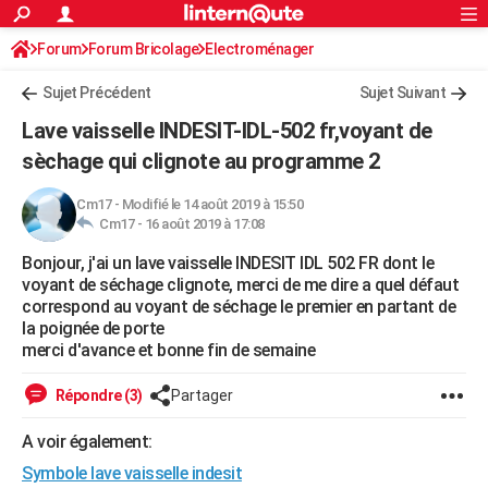
ACTUALITÉS
Forum
Forum Bricolage
Connexion
Electroménager
S'inscrire
Rechercher
Société
Education
Villes
Politique
Faits Divers
Monde
+
SPORT
Sujet Précédent
Sujet Suivant
Football
Cyclisme
Forum
Coupe du monde 2026
Tennis
Rugby
CULTURE
Lave vaisselle INDESIT-IDL-502 fr,voyant de
TNT
Cinéma
Musique
Programme TV
Streaming
Sorties cinéma
+
sèchage qui clignote au programme 2
FINANCE
Impôts
Immobilier
Banque
Crédit
Retraite
Epargne
Risques naturels par ville
Assurance
AUTO
Cm17
-
Modifié le 14 août 2019 à 15:50
Cm17 -
16 août 2019 à 17:08
Réserver un essai
Berlines
Forum auto
Essais
Citadines
SUV
+
HIGH-TECH
Bonjour, j'ai un lave vaisselle INDESIT IDL 502 FR dont le
voyant de séchage clignote, merci de me dire a quel défaut
Meilleur smartphone
Ordinateurs
Guide high-tech
Mobiles
Internet
Jeux vidéo
+
BRICOLAGE
correspond au voyant de séchage le premier en partant de
la poignée de porte
Aménagement intérieur
Cuisine
Jardinage
+
Forum
Extérieur
Salle de bains
Rangement
WEEK-END
merci d'avance et bonne fin de semaine
Escapades
Expositions
Week-end nature
Guides de France
Patrimoine
Musées
+
LIFESTYLE
Répondre (3)
Partager
Bien-être
Mode
+
Art de vivre
Loisirs
Modes de vie
SANTE
A voir également:
Guide de la santé
Médicaments
+
Alimentation
Maladies
Sommeil
VOYAGE
Symbole lave vaisselle indesit