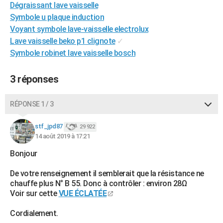
Dégraissant lave vaisselle
City break
Voyage de noces
Climat
Destinations
Voyage nature
Forum
+
PHOTO
Symbole u plaque induction
Voyant symbole lave-vaisselle electrolux
GUIDES D'ACHAT
Lave vaisselle beko p1 clignote
✓
BONS PLANS
Symbole robinet lave vaisselle bosch
CARTE DE VOEUX
3 réponses
Carte Bonne année
Carte Pâques
Carte de Noël
Carte Saint-Valentin
Carte d'anniversaire
DICTIONNAIRE
RÉPONSE 1 / 3
Biographies
Expressions
Dictionnaire
Citations
Proverbes
PROGRAMME TV
stf_jpd87
29 922
COPAINS D'AVANT
14 août 2019 à 17:21
Se connecter
Collèges
Universités
Service militaire
S'inscrire
Lycées
Primaires
Entreprises
Avis de recherche
Bonjour
AVIS DE DÉCÈS
De votre renseignement il semblerait que la résistance ne
FORUM
chauffe plus N° B 55. Donc à contrôler : environ 28Ω
Lifestyle
Sport
Television
Cinema
Bricolage
Culture
Auto
Voyage
Voir sur cette
VUE ÉCLATÉE
Cordialement.