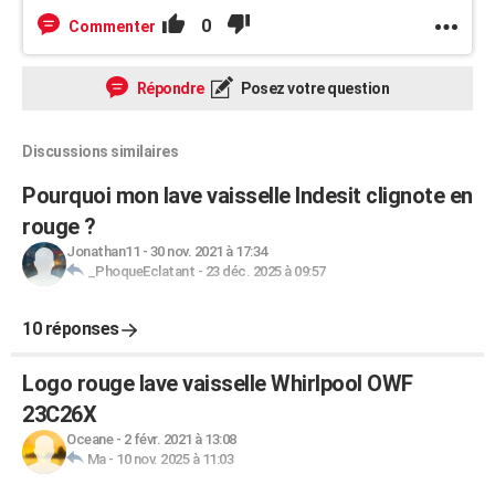
0
Commenter
Répondre
Posez votre question
Discussions similaires
Pourquoi mon lave vaisselle Indesit clignote en
rouge ?
Jonathan11
-
30 nov. 2021 à 17:34
_PhoqueEclatant
-
23 déc. 2025 à 09:57
10 réponses
Logo rouge lave vaisselle Whirlpool OWF
23C26X
Oceane
-
2 févr. 2021 à 13:08
Ma
-
10 nov. 2025 à 11:03