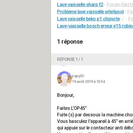
Lave vaisselle sharp f2
-
Forum Elect
Probleme lave vaisselle whirlpool
-
Fo
Lave vaisselle beko p1 clignote
✓
-
Fo
Lave-vaisselle bosch erreur e15 robin
1 réponse
RÉPONSE 1 / 1
papy35
19 août 2019 à 15:54
Bonjour,
Faites L'OP45°
Fuite (s) par dessous la machine ch
Vous basculez l'appareil à 45° en arrièr
qui appuie sur le contacteur anti dé