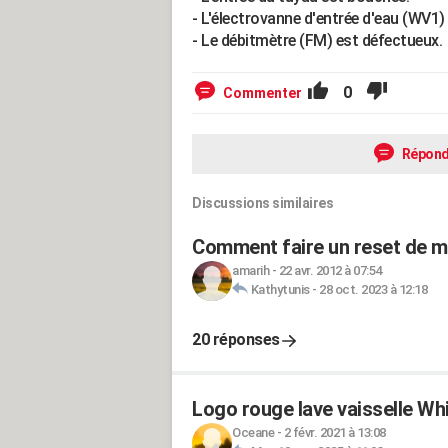
- L'électrovanne d'entrée d'eau (WV1)
- Le débitmètre (FM) est défectueux.
0
Commenter
Répond
Discussions similaires
Comment faire un reset de mo
amarih
-
22 avr. 2012 à 07:54
Kathytunis
-
28 oct. 2023 à 12:18
20 réponses
Logo rouge lave vaisselle W
Oceane
-
2 févr. 2021 à 13:08