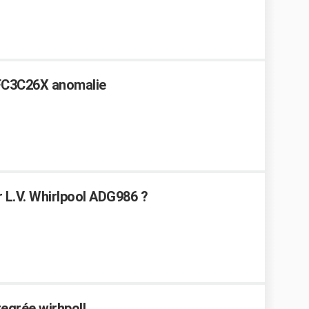
WFC3C26X anomalie
 L.V. Whirlpool ADG986 ?
ntegrée wirhpoll