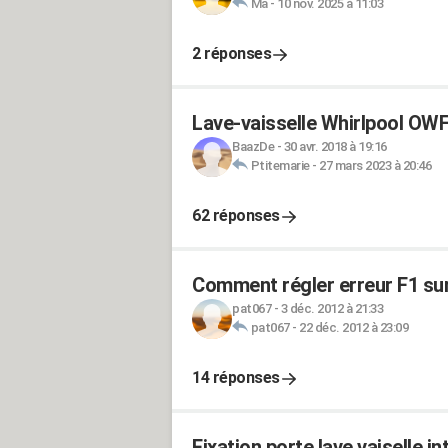
Ma
-
10 nov. 2025 à 11:03
2 réponses
Lave-vaisselle Whirlpool O
BaazDe
-
30 avr. 2018 à 19:16
Ptitemarie
-
27 mars 2023 à 20:46
62 réponses
Comment régler erreur F1 sur
pat067
-
3 déc. 2012 à 21:33
pat067
-
22 déc. 2012 à 23:09
14 réponses
Fixation porte lave vaiselle i