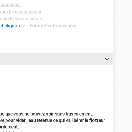
roménager
rum Electroménager
rum Electroménager
et clignote
✓
-
Forum Electroménager
ose que vous ne pouvez voir sans basculement;
e pour vider l'eau retenue ce qui va libérer le flotteur
bordement.