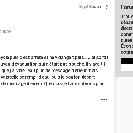
Foru
Sujet Suivant
Trouv
dépan
élect
à 13:09
commu
durée
Écono
optimi
e puis c est arrêté et ne vidangait plus... J ai sorti l
uyau d évacuation qui n était pas bouché. Il y avait l
s que j ai vidé l eau plus de message d erreur mais
vaisselle se rempli d eau, puis le bouton départ
s de message d erreur. Que dois-je faire s il vous plaît