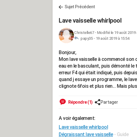
Sujet Précédent
Lave vaisselle whirlpool
Christelle67
-
Modifié le 19 août 2019 
papy35 -
19 août 2019 à 15:54
Bonjour,
Mon lave vaisselle à commencé son cycl
eau en le basculant, puis démonté le t
erreur F4 qui était indiqué, puis depui
quand j essaye un programme, le lave 
clignote 6fois et plus rien... Mais plu
Répondre (1)
Partager
A voir également:
Lave vaisselle whirlpool
Dégraissant lave vaisselle
- Guide