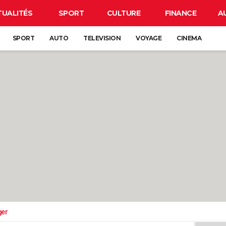
TUALITÉS
SPORT
CULTURE
FINANCE
A
SPORT
AUTO
TELEVISION
VOYAGE
CINEMA
ger