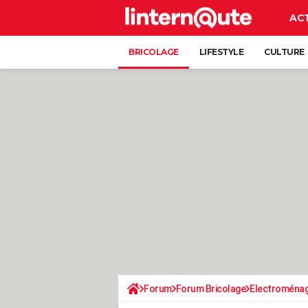
AC
BRICOLAGE
LIFESTYLE
CULTURE
Forum
Forum Bricolage
Electroména