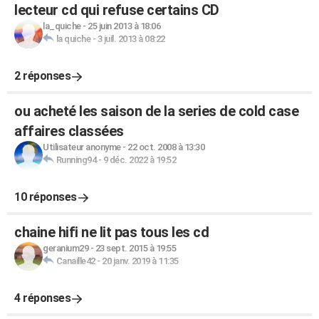
lecteur cd qui refuse certains CD
la_quiche
-
25 juin 2013 à 18:06
la quiche
-
3 juil. 2013 à 08:22
2 réponses
ou acheté les saison de la series de cold case
affaires classées
Utilisateur anonyme
-
22 oct. 2008 à 13:30
Running94
-
9 déc. 2022 à 19:52
10 réponses
chaine hifi ne lit pas tous les cd
geranium29
-
23 sept. 2015 à 19:55
Canaille42
-
20 janv. 2019 à 11:35
4 réponses