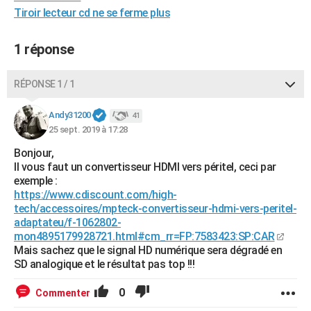
Tiroir lecteur cd ne se ferme plus
City break
Voyage de noces
Climat
Destinations
Voyage nature
Forum
+
PHOTO
GUIDES D'ACHAT
1 réponse
BONS PLANS
RÉPONSE 1 / 1
CARTE DE VOEUX
Andy31200
41
Carte Bonne année
Carte Pâques
Carte de Noël
Carte Saint-Valentin
Carte d'anniversaire
DICTIONNAIRE
25 sept. 2019 à 17:28
Bonjour,
Biographies
Expressions
Dictionnaire
Citations
Proverbes
PROGRAMME TV
Il vous faut un convertisseur HDMI vers péritel, ceci par
exemple :
COPAINS D'AVANT
https://www.cdiscount.com/high-
tech/accessoires/mpteck-convertisseur-hdmi-vers-peritel-
Se connecter
Collèges
Universités
Service militaire
S'inscrire
Lycées
Primaires
Entreprises
Avis de recherche
AVIS DE DÉCÈS
adaptateu/f-1062802-
mon4895179928721.html#cm_rr=FP:7583423:SP:CAR
FORUM
Mais sachez que le signal HD numérique sera dégradé en
SD analogique et le résultat pas top !!!
Lifestyle
Sport
Television
Cinema
Bricolage
Culture
Auto
Voyage
0
Commenter