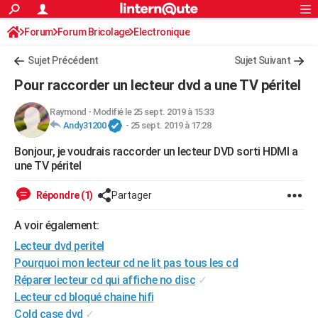
ACTUALITÉS
Forum
Forum Bricolage
Connexion
Electronique
S'inscrire
Rechercher
Société
Education
Villes
Politique
Faits Divers
Monde
+
SPORT
Sujet Précédent
Sujet Suivant
Football
Cyclisme
Forum
Coupe du monde 2026
Tennis
Rugby
CULTURE
Pour raccorder un lecteur dvd a une TV péritel
TNT
Cinéma
Musique
Programme TV
Streaming
Sorties cinéma
+
FINANCE
Raymond
-
Modifié le 25 sept. 2019 à 15:33
Andy31200
-
25 sept. 2019 à 17:28
Impôts
Immobilier
Banque
Crédit
Retraite
Epargne
Risques naturels par ville
Assurance
AUTO
Bonjour, je voudrais raccorder un lecteur DVD sorti HDMI a
Réserver un essai
Berlines
Forum auto
Essais
Citadines
SUV
+
HIGH-TECH
une TV péritel
Meilleur smartphone
Ordinateurs
Guide high-tech
Mobiles
Internet
Jeux vidéo
+
BRICOLAGE
Répondre (1)
Partager
Aménagement intérieur
Cuisine
Jardinage
+
Forum
Extérieur
Salle de bains
Rangement
WEEK-END
A voir également:
Escapades
Expositions
Week-end nature
Guides de France
Patrimoine
Musées
+
Lecteur dvd peritel
LIFESTYLE
Pourquoi mon lecteur cd ne lit pas tous les cd
Bien-être
Mode
+
Art de vivre
Loisirs
Modes de vie
SANTE
Réparer lecteur cd qui affiche no disc
✓
Lecteur cd bloqué chaine hifi
Guide de la santé
Médicaments
+
Alimentation
Maladies
Sommeil
VOYAGE
Cold case dvd
✓