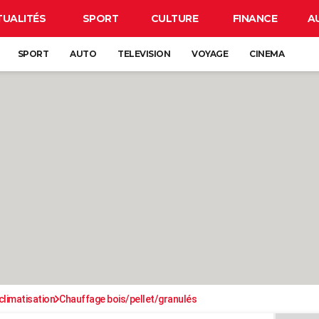
TUALITÉS
SPORT
CULTURE
FINANCE
A
SPORT
AUTO
TELEVISION
VOYAGE
CINEMA
climatisation
Chauffage bois/pellet/granulés