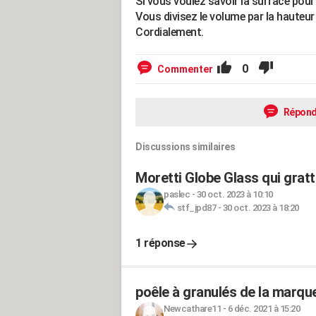
Si vous voulez savoir la surface pour
Vous divisez le volume par la hauteu
Cordialement.
0
Commenter
Répond
Discussions similaires
Moretti Globe Glass qui gratt
paslec
-
30 oct. 2023 à 10:10
stf_jpd87
-
30 oct. 2023 à 18:20
1 réponse
poêle à granulés de la marqu
Newcathare11
-
6 déc. 2021 à 15:20