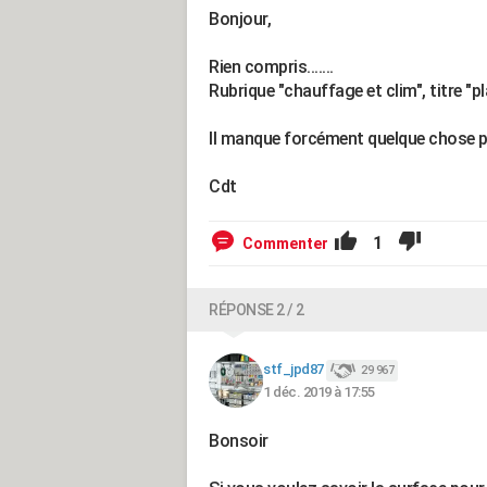
Bonjour,
Rien compris.......
Rubrique "chauffage et clim", titre "
Il manque forcément quelque chose p
Cdt
1
Commenter
RÉPONSE 2 / 2
stf_jpd87
29 967
1 déc. 2019 à 17:55
Bonsoir