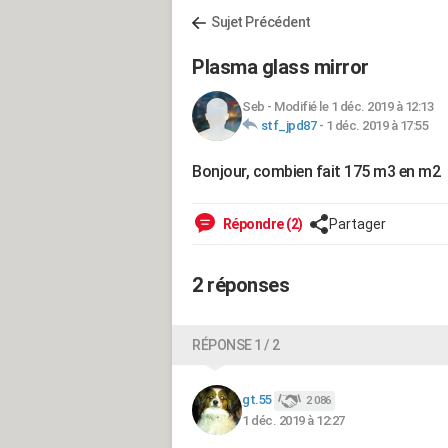
Sujet Précédent
Plasma glass mirror
Seb
-
Modifié le 1 déc. 2019 à 12:13
stf_jpd87
-
1 déc. 2019 à 17:55
Bonjour, combien fait 175 m3 en m2
Répondre (2)
Partager
2 réponses
RÉPONSE 1 / 2
gt.55
2 086
1 déc. 2019 à 12:27