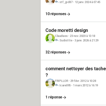
stf_jpd87
-
12 janv. 2024 à 07:45
10 réponses
Code moretti design
Claudiuss
-
23 nov. 2020 à 13:18
Sudisttte
-
3 janv. 2026 à 21:29
32 réponses
comment nettoyer des taches 
?
FRIPLLOR
-
29 févr. 2012 à 10:28
Icare095
-
1 mars 2012 à 16:19
1 réponse