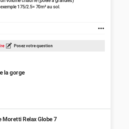
 un volume chauffé (poêle à granulés)
r exemple 175/2.5= 70m² au sol.
re
Posez votre question
e la gorge
e Moretti Relax Globe 7