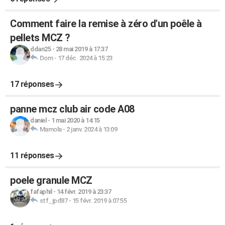
Comment faire la remise à zéro d'un poêle à
pellets MCZ ?
ddan25
-
28 mai 2019 à 17:37
Dom
-
17 déc. 2024 à 15:23
17 réponses
panne mcz club air code A08
daniel
-
1 mai 2020 à 14:15
Mamola
-
2 janv. 2024 à 13:09
11 réponses
poele granule MCZ
fafaphil
-
14 févr. 2019 à 23:37
stf_jpd87
-
15 févr. 2019 à 07:55