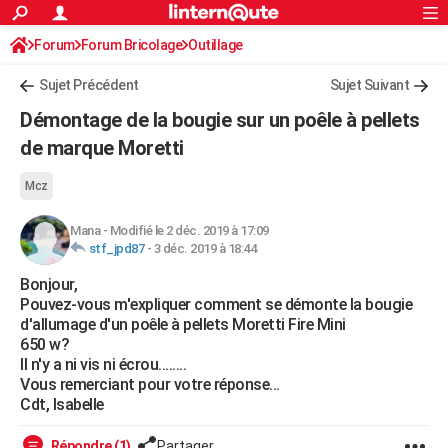
ACTUALITÉS
Forum
Forum Bricolage
Connexion
Outillage
S'inscrire
Rechercher
Société
Education
Villes
Politique
Faits Divers
Monde
+
SPORT
Sujet Précédent
Sujet Suivant
Football
Cyclisme
Forum
Coupe du monde 2026
Tennis
Rugby
CULTURE
Démontage de la bougie sur un poêle à pellets
TNT
Cinéma
Musique
Programme TV
Streaming
Sorties cinéma
+
de marque Moretti
FINANCE
Impôts
Immobilier
Banque
Crédit
Retraite
Epargne
Risques naturels par ville
Assurance
AUTO
Mcz
Réserver un essai
Berlines
Forum auto
Essais
Citadines
SUV
+
HIGH-TECH
Mana
-
Modifié le 2 déc. 2019 à 17:09
stf_jpd87
-
3 déc. 2019 à 18:44
Meilleur smartphone
Ordinateurs
Guide high-tech
Mobiles
Internet
Jeux vidéo
+
BRICOLAGE
Bonjour,
Pouvez-vous m'expliquer comment se démonte la bougie
Aménagement intérieur
Cuisine
Jardinage
+
Forum
Extérieur
Salle de bains
Rangement
WEEK-END
d'allumage d'un poêle à pellets Moretti Fire Mini
650 w?
Escapades
Expositions
Week-end nature
Guides de France
Patrimoine
Musées
+
LIFESTYLE
Il n'y a ni vis ni écrou........
Vous remerciant pour votre réponse...
Bien-être
Mode
+
Art de vivre
Loisirs
Modes de vie
SANTE
Cdt, Isabelle
Guide de la santé
Médicaments
+
Alimentation
Maladies
Sommeil
VOYAGE
Répondre (1)
Partager