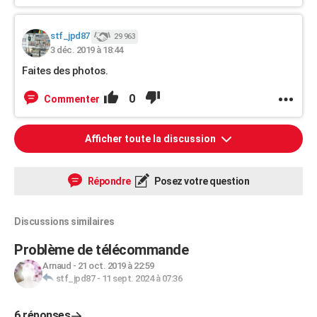
stf_jpd87
29 963
3 déc. 2019 à 18:44
Faites des photos.
0
Commenter
Afficher toute la discussion
Répondre
Posez votre question
Discussions similaires
Problème de télécommande
Arnaud
-
21 oct. 2019 à 22:59
stf_jpd87
-
11 sept. 2024 à 07:36
6 réponses