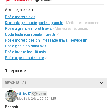
City break
Voyage de noces
Climat
Destinations
Voyage nature
Forum
+
PHOTO
A voir également:
GUIDES D'ACHAT
Poêle moretti avis
Demontage bougie poele a granule
- Meilleures réponses
BONS PLANS
Poele a granule moretti avis
- Meilleures réponses
Code technicien poêle moretti
✓
CARTE DE VOEUX
Poêle moretti design : message travail service fin
Carte Bonne année
Carte Pâques
Carte de Noël
Carte Saint-Valentin
Carte d'anniversaire
DICTIONNAIRE
Poêle godin colonial avis
Poêle invicta lodi 10 avis
Biographies
Expressions
Dictionnaire
Citations
Proverbes
PROGRAMME TV
Poêle à pellet suie noire
✓
COPAINS D'AVANT
1 réponse
Se connecter
Collèges
Universités
Service militaire
S'inscrire
Lycées
Primaires
Entreprises
Avis de recherche
AVIS DE DÉCÈS
RÉPONSE 1 / 1
FORUM
Lifestyle
Sport
Television
Cinema
Bricolage
Culture
Auto
Voyage
stf_jpd87
29 963
Modifié le 2 déc. 2019 à 18:35
Bonsoir