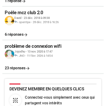
1 réponse
Poêle mcz club 2.0
David
-
23 déc. 2018 à 09:38
opentipe
-
28 déc. 2018 à 16:26
6 réponses
problème de connexion wifi
Jojodhu
-
13 nov. 2020 à 17:47
JNO
-
11 févr. 2026 à 14:54
23 réponses
DEVENEZ MEMBRE EN QUELQUES CLICS
Connectez-vous simplement avec ceux qui
partagent vos intérêts