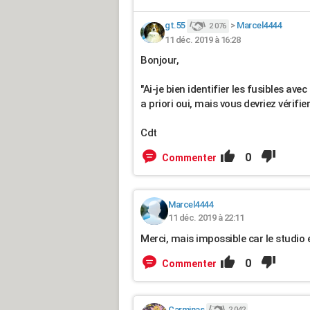
gt.55
>
Marcel4444
2 076
11 déc. 2019 à 16:28
Bonjour,
"Ai-je bien identifier les fusibles av
a priori oui, mais vous devriez vérifi
Cdt
0
Commenter
Marcel4444
11 déc. 2019 à 22:11
Merci, mais impossible car le studio e
0
Commenter
Carminas
2 042