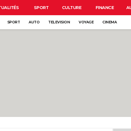
TUALITÉS
SPORT
CULTURE
FINANCE
A
SPORT
AUTO
TELEVISION
VOYAGE
CINEMA